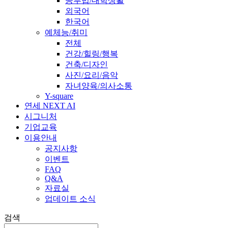
공부법/대학생활
외국어
한국어
예체능/취미
전체
건강/힐링/행복
건축/디자인
사진/요리/음악
자녀양육/의사소통
Y-square
연세 NEXT AI
시그니처
기업교육
이용안내
공지사항
이벤트
FAQ
Q&A
자료실
업데이트 소식
검색