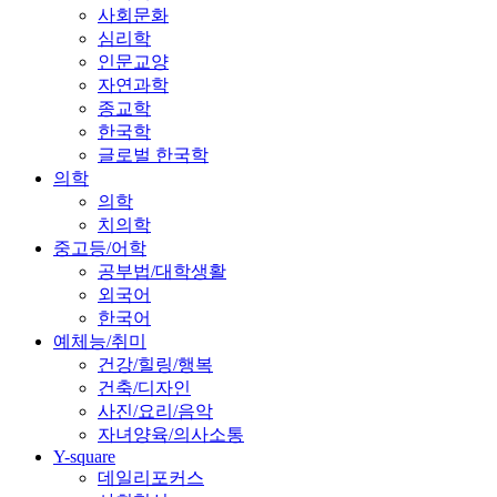
사회문화
심리학
인문교양
자연과학
종교학
한국학
글로벌 한국학
의학
의학
치의학
중고등/어학
공부법/대학생활
외국어
한국어
예체능/취미
건강/힐링/행복
건축/디자인
사진/요리/음악
자녀양육/의사소통
Y-square
데일리포커스