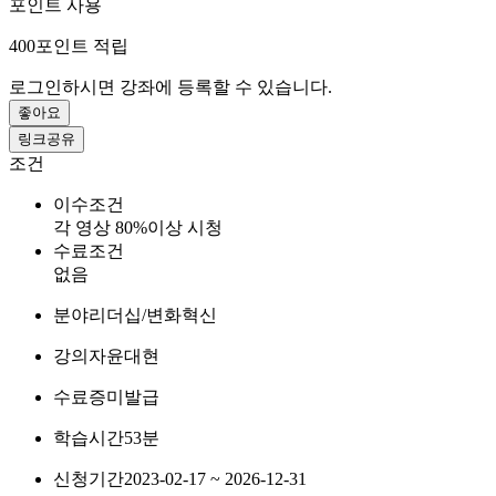
포인트 사용
400
포인트 적립
로그인하시면 강좌에 등록할 수 있습니다.
좋아요
링크공유
조건
이수조건
각 영상 80%이상 시청
수료조건
없음
분야
리더십/변화혁신
강의자
윤대현
수료증
미발급
학습시간
53분
신청기간
2023-02-17 ~ 2026-12-31