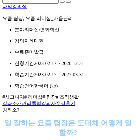
나의강의실
요즘 팀장, 요즘 리더십_마음관리
분야
리더십/변화혁신
강의자
윤대현
수료증
미발급
신청기간
2023-02-17 ~ 2026-12-31
학습기간
2023-02-17 ~ 2027-03-31
학습언어
한국어 ‎(ko)‎
#시그니처
# 리더십
# 팀장
# 조직생활
강좌소개
커리큘럼
강의자
수강후기
강좌소개
일 잘하는 요즘 팀장은 도대체 어떻게 일
할까?