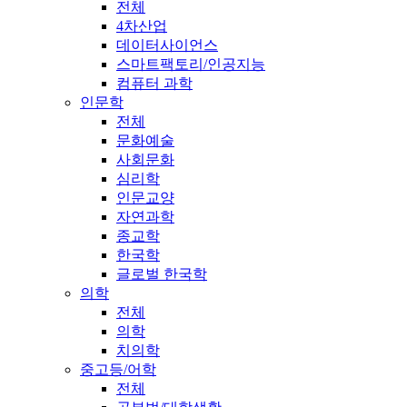
전체
4차산업
데이터사이언스
스마트팩토리/인공지능
컴퓨터 과학
인문학
전체
문화예술
사회문화
심리학
인문교양
자연과학
종교학
한국학
글로벌 한국학
의학
전체
의학
치의학
중고등/어학
전체