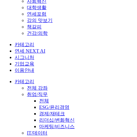
사회혁신
대학생활
연세포럼
강의 맛보기
책갈피
건강/의학
카테고리
연세 NEXT AI
시그니처
기업교육
이용안내
카테고리
전체 강좌
취업/직무
전체
ESG/윤리경영
경제/재테크
리더십/변화혁신
마케팅/비즈니스
IT/데이터