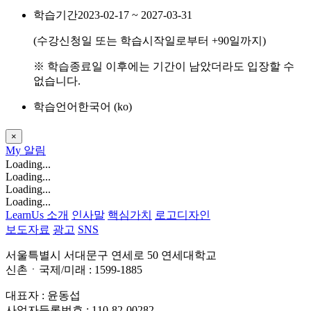
학습기간
2023-02-17 ~ 2027-03-31
(수강신청일 또는 학습시작일로부터
+90
일까지)
※ 학습종료일 이후에는 기간이 남았더라도 입장할 수
없습니다.
학습언어
한국어 ‎(ko)‎
×
My
알림
Loading...
Loading...
Loading...
Loading...
LearnUs 소개
인사말
핵심가치
로고디자인
보도자료
광고
SNS
서울특별시 서대문구 연세로 50 연세대학교
신촌ㆍ국제/미래 : 1599-1885
대표자 : 윤동섭
사업자등록번호 : 110-82-00282