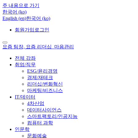
주 내용으로 가기
한국어 ‎(ko)‎
English ‎(en)‎
한국어 ‎(ko)‎
회원가입
로그인
요즘 팀장, 요즘 리더십_마음관리
전체 강좌
취업/직무
ESG/윤리경영
경제/재테크
리더십/변화혁신
마케팅/비즈니스
IT/데이터
4차산업
데이터사이언스
스마트팩토리/인공지능
컴퓨터 과학
인문학
문화예술