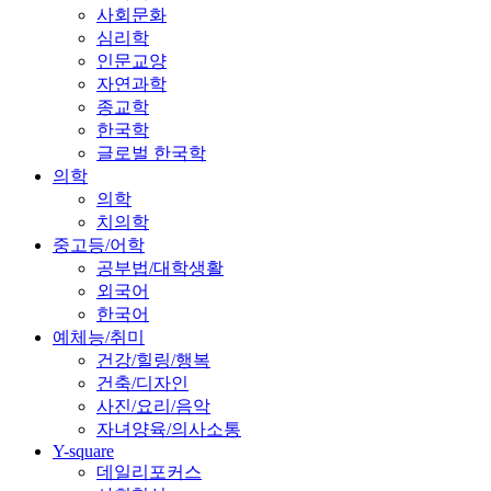
사회문화
심리학
인문교양
자연과학
종교학
한국학
글로벌 한국학
의학
의학
치의학
중고등/어학
공부법/대학생활
외국어
한국어
예체능/취미
건강/힐링/행복
건축/디자인
사진/요리/음악
자녀양육/의사소통
Y-square
데일리포커스