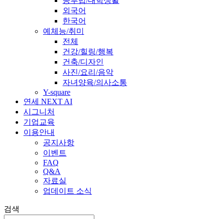
공부법/대학생활
외국어
한국어
예체능/취미
전체
건강/힐링/행복
건축/디자인
사진/요리/음악
자녀양육/의사소통
Y-square
연세 NEXT AI
시그니처
기업교육
이용안내
공지사항
이벤트
FAQ
Q&A
자료실
업데이트 소식
검색