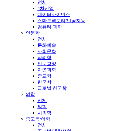
전체
4차산업
데이터사이언스
스마트팩토리/인공지능
컴퓨터 과학
인문학
전체
문화예술
사회문화
심리학
인문교양
자연과학
종교학
한국학
글로벌 한국학
의학
전체
의학
치의학
중고등/어학
전체