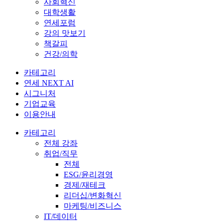
사회혁신
대학생활
연세포럼
강의 맛보기
책갈피
건강/의학
카테고리
연세 NEXT AI
시그니처
기업교육
이용안내
카테고리
전체 강좌
취업/직무
전체
ESG/윤리경영
경제/재테크
리더십/변화혁신
마케팅/비즈니스
IT/데이터