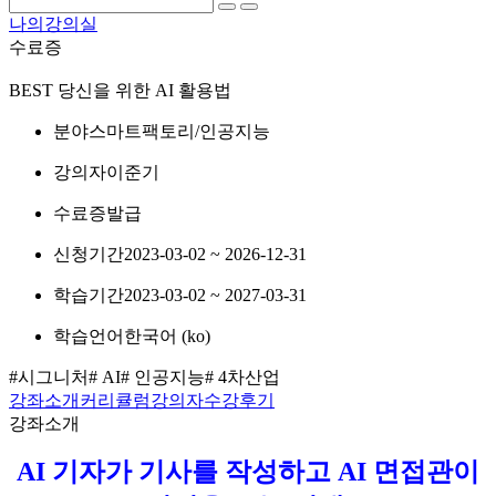
나의강의실
수료증
BEST
당신을 위한 AI 활용법
분야
스마트팩토리/인공지능
강의자
이준기
수료증
발급
신청기간
2023-03-02 ~ 2026-12-31
학습기간
2023-03-02 ~ 2027-03-31
학습언어
한국어 ‎(ko)‎
#시그니처
# AI
# 인공지능
# 4차산업
강좌소개
커리큘럼
강의자
수강후기
강좌소개
AI 기자가 기사를 작성하고 AI 면접관이