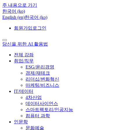
주 내용으로 가기
한국어 ‎(ko)‎
English ‎(en)‎
한국어 ‎(ko)‎
회원가입
로그인
당신을 위한 AI 활용법
전체 강좌
취업/직무
ESG/윤리경영
경제/재테크
리더십/변화혁신
마케팅/비즈니스
IT/데이터
4차산업
데이터사이언스
스마트팩토리/인공지능
컴퓨터 과학
인문학
문화예술