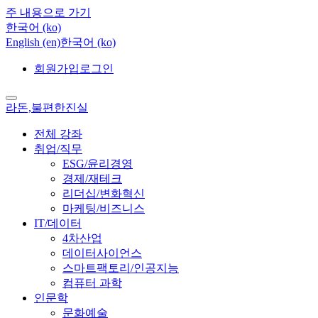
주 내용으로 가기
한국어 ‎(ko)‎
English ‎(en)‎
한국어 ‎(ko)‎
회원가입
로그인
라돈,불편한진실
전체 강좌
취업/직무
ESG/윤리경영
경제/재테크
리더십/변화혁신
마케팅/비즈니스
IT/데이터
4차산업
데이터사이언스
스마트팩토리/인공지능
컴퓨터 과학
인문학
문화예술