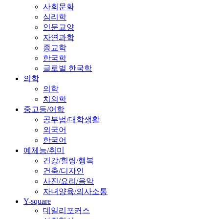
사회문화
심리학
인문교양
자연과학
종교학
한국학
글로벌 한국학
의학
의학
치의학
중고등/어학
공부법/대학생활
외국어
한국어
예체능/취미
건강/힐링/행복
건축/디자인
사진/요리/음악
자녀양육/의사소통
Y-square
데일리포커스