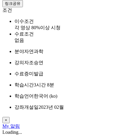
링크공유
조건
이수조건
각 영상 80%이상 시청
수료조건
없음
분야
자연과학
강의자
조승연
수료증
미발급
학습시간
3시간 8분
학습언어
한국어 ‎(ko)‎
강좌개설일
2023년 02월
×
My
알림
Loading...