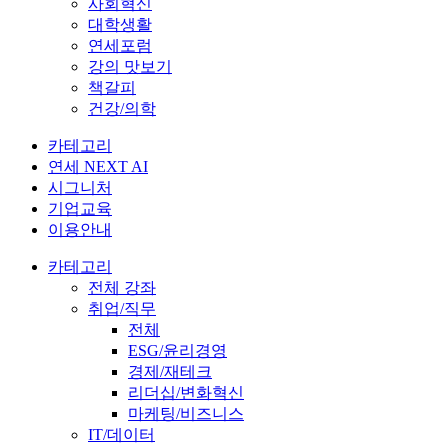
사회혁신
대학생활
연세포럼
강의 맛보기
책갈피
건강/의학
카테고리
연세 NEXT AI
시그니처
기업교육
이용안내
카테고리
전체 강좌
취업/직무
전체
ESG/윤리경영
경제/재테크
리더십/변화혁신
마케팅/비즈니스
IT/데이터