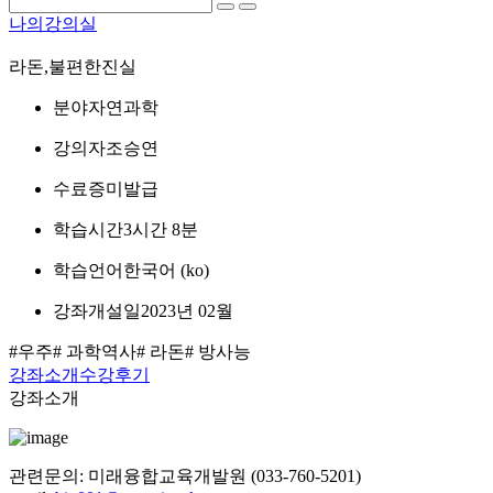
나의강의실
라돈,불편한진실
분야
자연과학
강의자
조승연
수료증
미발급
학습시간
3시간 8분
학습언어
한국어 ‎(ko)‎
강좌개설일
2023년 02월
#우주
# 과학역사
# 라돈
# 방사능
강좌소개
수강후기
강좌소개
관련문의: 미래융합교육개발원 (033-760-5201)