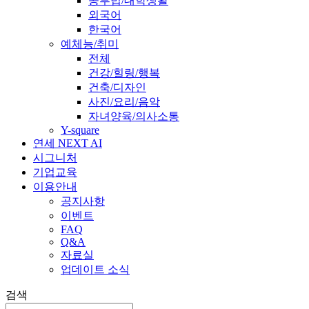
공부법/대학생활
외국어
한국어
예체능/취미
전체
건강/힐링/행복
건축/디자인
사진/요리/음악
자녀양육/의사소통
Y-square
연세 NEXT AI
시그니처
기업교육
이용안내
공지사항
이벤트
FAQ
Q&A
자료실
업데이트 소식
검색