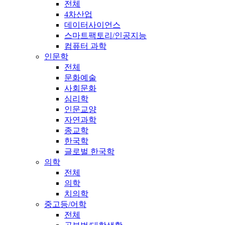
전체
4차산업
데이터사이언스
스마트팩토리/인공지능
컴퓨터 과학
인문학
전체
문화예술
사회문화
심리학
인문교양
자연과학
종교학
한국학
글로벌 한국학
의학
전체
의학
치의학
중고등/어학
전체