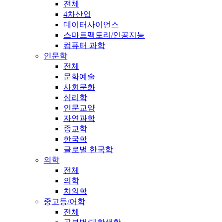
전체
4차산업
데이터사이언스
스마트팩토리/인공지능
컴퓨터 과학
인문학
전체
문화예술
사회문화
심리학
인문교양
자연과학
종교학
한국학
글로벌 한국학
의학
전체
의학
치의학
중고등/어학
전체