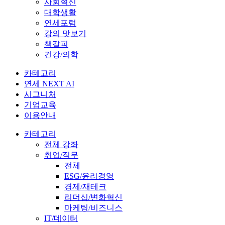
사회혁신
대학생활
연세포럼
강의 맛보기
책갈피
건강/의학
카테고리
연세 NEXT AI
시그니처
기업교육
이용안내
카테고리
전체 강좌
취업/직무
전체
ESG/윤리경영
경제/재테크
리더십/변화혁신
마케팅/비즈니스
IT/데이터