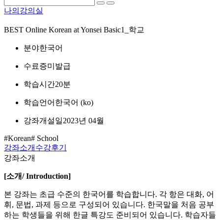
나의강의실
BEST
Online Korean at Yonsei Basic1_학교
분야
한국어
수료증
미발급
학습시간
20분
학습언어
한국어 ‎(ko)‎
강좌개설일
2023년 04월
#Korean
# School
강좌소개
수강후기
강좌소개
[
소개
/ Introduction]
본 강좌는 초급 수준의 한국어를 학습합니다. 각 항은 대화, 어
휘, 문법, 과제 등으로 구성되어 있습니다. 한국말을 처음 공부
하는 학생들을 위해 한글 특강도 준비되어 있습니다. 학습자들