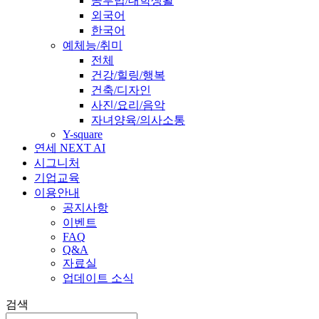
공부법/대학생활
외국어
한국어
예체능/취미
전체
건강/힐링/행복
건축/디자인
사진/요리/음악
자녀양육/의사소통
Y-square
연세 NEXT AI
시그니처
기업교육
이용안내
공지사항
이벤트
FAQ
Q&A
자료실
업데이트 소식
검색