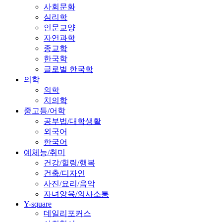
사회문화
심리학
인문교양
자연과학
종교학
한국학
글로벌 한국학
의학
의학
치의학
중고등/어학
공부법/대학생활
외국어
한국어
예체능/취미
건강/힐링/행복
건축/디자인
사진/요리/음악
자녀양육/의사소통
Y-square
데일리포커스