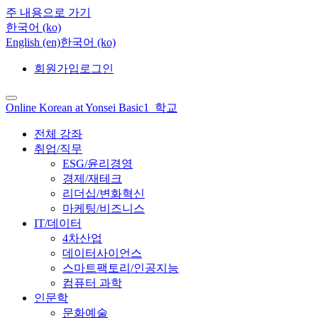
주 내용으로 가기
한국어 ‎(ko)‎
English ‎(en)‎
한국어 ‎(ko)‎
회원가입
로그인
Online Korean at Yonsei Basic1_학교
전체 강좌
취업/직무
ESG/윤리경영
경제/재테크
리더십/변화혁신
마케팅/비즈니스
IT/데이터
4차산업
데이터사이언스
스마트팩토리/인공지능
컴퓨터 과학
인문학
문화예술