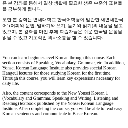
은 본 강좌를 통해서 일상 생활에 필요한 생존 수준의 표현들
을 공부하게 됩니다.
또한 본 강좌는 연세대학교 한국어학당이 발간한 새연세한국
어1(어휘와 문법, 말하기와 쓰기, 듣기와 읽기)의 내용을 담고
있으며, 본 강좌를 마친 후에 학습자들은 쉬운 한국말 문장을
읽을 수 있고 기초적인 의사소통을 할 수 있습니다.
You can learn beginner-level Korean through this course. Each
section consists of Speaking, Vocabulary, Grammar, etc. In addition,
Yonsei Korean Language Institute also provides special Korean
Hangeul lectures for those studying Korean for the first time.
Through this course, you will learn key expressions necessary for
daily life.
Also, the content corresponds to the New Yonsei Korean 1
(Vocabulary and Grammar, Speaking and Writing, Listening and
Reading) textbook published by the Yonsei Korean Language
Institute. After completing the course, you will be able to read easy
Korean sentences and communicate in Basic Korean.