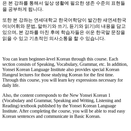
은 본 강좌를 통해서 일상 생활에 필요한 생존 수준의 표현들
을 공부하게 됩니다.
또한 본 강좌는 연세대학교 한국어학당이 발간한 새연세한국
어1(어휘와 문법, 말하기와 쓰기, 듣기와 읽기)의 내용을 담고
있으며, 본 강좌를 마친 후에 학습자들은 쉬운 한국말 문장을
읽을 수 있고 기초적인 의사소통을 할 수 있습니다.
You can learn beginner-level Korean through this course. Each
section consists of Speaking, Vocabulary, Grammar, etc. In addition,
Yonsei Korean Language Institute also provides special Korean
Hangeul lectures for those studying Korean for the first time.
Through this course, you will learn key expressions necessary for
daily life.
Also, the content corresponds to the New Yonsei Korean 1
(Vocabulary and Grammar, Speaking and Writing, Listening and
Reading) textbook published by the Yonsei Korean Language
Institute. After completing the course, you will be able to read easy
Korean sentences and communicate in Basic Korean.