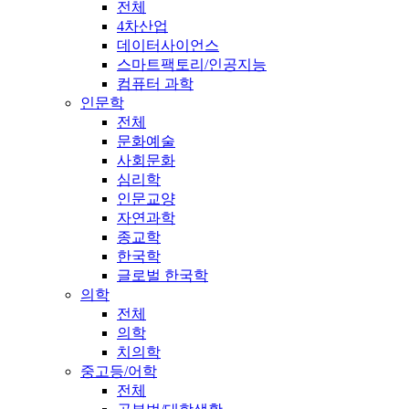
전체
4차산업
데이터사이언스
스마트팩토리/인공지능
컴퓨터 과학
인문학
전체
문화예술
사회문화
심리학
인문교양
자연과학
종교학
한국학
글로벌 한국학
의학
전체
의학
치의학
중고등/어학
전체