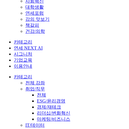
사회혁신
대학생활
연세포럼
강의 맛보기
책갈피
건강/의학
카테고리
연세 NEXT AI
시그니처
기업교육
이용안내
카테고리
전체 강좌
취업/직무
전체
ESG/윤리경영
경제/재테크
리더십/변화혁신
마케팅/비즈니스
IT/데이터