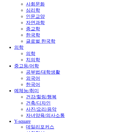
사회문화
심리학
인문교양
자연과학
종교학
한국학
글로벌 한국학
의학
의학
치의학
중고등/어학
공부법/대학생활
외국어
한국어
예체능/취미
건강/힐링/행복
건축/디자인
사진/요리/음악
자녀양육/의사소통
Y-square
데일리포커스