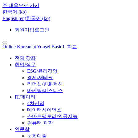
주 내용으로 가기
한국어 ‎(ko)‎
English ‎(en)‎
한국어 ‎(ko)‎
회원가입
로그인
Online Korean at Yonsei Basic1_학교
전체 강좌
취업/직무
ESG/윤리경영
경제/재테크
리더십/변화혁신
마케팅/비즈니스
IT/데이터
4차산업
데이터사이언스
스마트팩토리/인공지능
컴퓨터 과학
인문학
문화예술