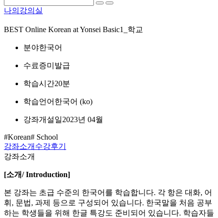
나의강의실
BEST
Online Korean at Yonsei Basic1_학교
분야
한국어
수료증
미발급
학습시간
20분
학습언어
한국어 ‎(ko)‎
강좌개설일
2023년 04월
#Korean
# School
강좌소개
수강후기
강좌소개
[
소개
/ Introduction]
본 강좌는 초급 수준의 한국어를 학습합니다. 각 항은 대화, 어
휘, 문법, 과제 등으로 구성되어 있습니다. 한국말을 처음 공부
하는 학생들을 위해 한글 특강도 준비되어 있습니다. 학습자들