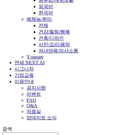
공부법/대학생활
외국어
한국어
예체능/취미
전체
건강/힐링/행복
건축/디자인
사진/요리/음악
자녀양육/의사소통
Y-square
연세 NEXT AI
시그니처
기업교육
이용안내
공지사항
이벤트
FAQ
Q&A
자료실
업데이트 소식
검색