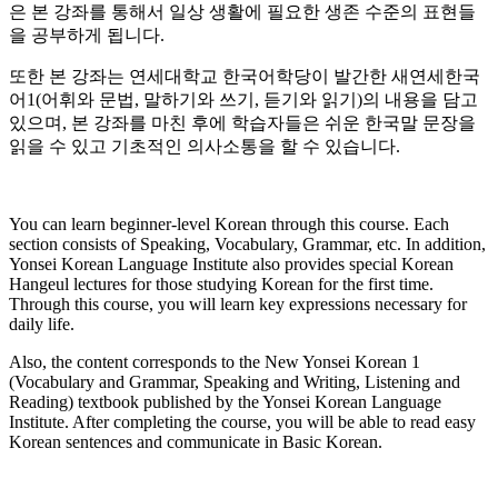
은 본 강좌를 통해서 일상 생활에 필요한 생존 수준의 표현들
을 공부하게 됩니다.
또한 본 강좌는 연세대학교 한국어학당이 발간한 새연세한국
어1(어휘와 문법, 말하기와 쓰기, 듣기와 읽기)의 내용을 담고
있으며, 본 강좌를 마친 후에 학습자들은 쉬운 한국말 문장을
읽을 수 있고 기초적인 의사소통을 할 수 있습니다.
You can learn beginner-level Korean through this course. Each
section consists of Speaking, Vocabulary, Grammar, etc. In addition,
Yonsei Korean Language Institute also provides special Korean
Hangeul lectures for those studying Korean for the first time.
Through this course, you will learn key expressions necessary for
daily life.
Also, the content corresponds to the New Yonsei Korean 1
(Vocabulary and Grammar, Speaking and Writing, Listening and
Reading) textbook published by the Yonsei Korean Language
Institute. After completing the course, you will be able to read easy
Korean sentences and communicate in Basic Korean.