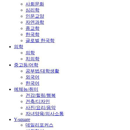
사회문화
심리학
인문교양
자연과학
종교학
한국학
글로벌 한국학
의학
의학
치의학
중고등/어학
공부법/대학생활
외국어
한국어
예체능/취미
건강/힐링/행복
건축/디자인
사진/요리/음악
자녀양육/의사소통
Y-square
데일리포커스