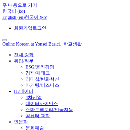
주 내용으로 가기
한국어 ‎(ko)‎
English ‎(en)‎
한국어 ‎(ko)‎
회원가입
로그인
Online Korean at Yonsei Basic1_학교생활
전체 강좌
취업/직무
ESG/윤리경영
경제/재테크
리더십/변화혁신
마케팅/비즈니스
IT/데이터
4차산업
데이터사이언스
스마트팩토리/인공지능
컴퓨터 과학
인문학
문화예술