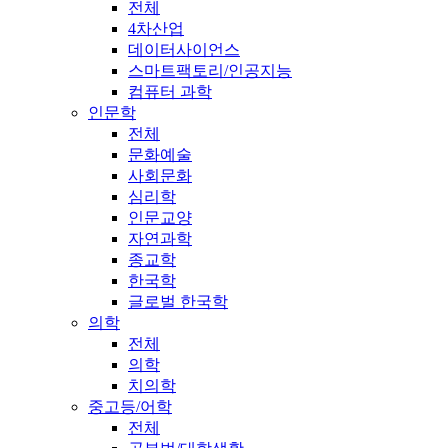
전체
4차산업
데이터사이언스
스마트팩토리/인공지능
컴퓨터 과학
인문학
전체
문화예술
사회문화
심리학
인문교양
자연과학
종교학
한국학
글로벌 한국학
의학
전체
의학
치의학
중고등/어학
전체