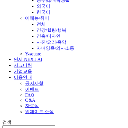
공부법/대학생활
외국어
한국어
예체능/취미
전체
건강/힐링/행복
건축/디자인
사진/요리/음악
자녀양육/의사소통
Y-square
연세 NEXT AI
시그니처
기업교육
이용안내
공지사항
이벤트
FAQ
Q&A
자료실
업데이트 소식
검색