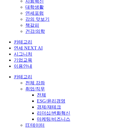
사회혁신
대학생활
연세포럼
강의 맛보기
책갈피
건강/의학
카테고리
연세 NEXT AI
시그니처
기업교육
이용안내
카테고리
전체 강좌
취업/직무
전체
ESG/윤리경영
경제/재테크
리더십/변화혁신
마케팅/비즈니스
IT/데이터