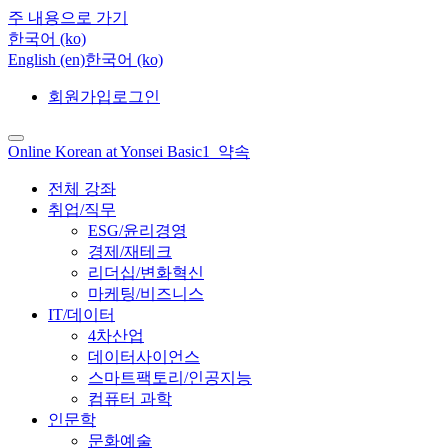
주 내용으로 가기
한국어 ‎(ko)‎
English ‎(en)‎
한국어 ‎(ko)‎
회원가입
로그인
Online Korean at Yonsei Basic1_약속
전체 강좌
취업/직무
ESG/윤리경영
경제/재테크
리더십/변화혁신
마케팅/비즈니스
IT/데이터
4차산업
데이터사이언스
스마트팩토리/인공지능
컴퓨터 과학
인문학
문화예술