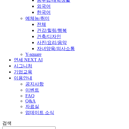
공부법/대학생활
외국어
한국어
예체능/취미
전체
건강/힐링/행복
건축/디자인
사진/요리/음악
자녀양육/의사소통
Y-square
연세 NEXT AI
시그니처
기업교육
이용안내
공지사항
이벤트
FAQ
Q&A
자료실
업데이트 소식
검색