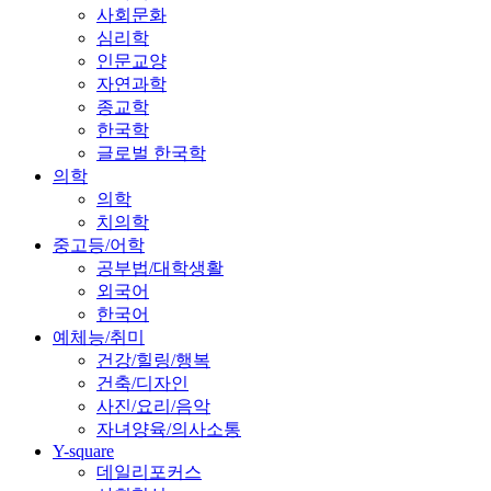
사회문화
심리학
인문교양
자연과학
종교학
한국학
글로벌 한국학
의학
의학
치의학
중고등/어학
공부법/대학생활
외국어
한국어
예체능/취미
건강/힐링/행복
건축/디자인
사진/요리/음악
자녀양육/의사소통
Y-square
데일리포커스