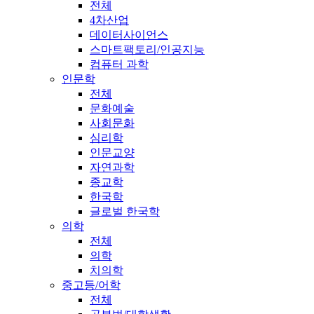
전체
4차산업
데이터사이언스
스마트팩토리/인공지능
컴퓨터 과학
인문학
전체
문화예술
사회문화
심리학
인문교양
자연과학
종교학
한국학
글로벌 한국학
의학
전체
의학
치의학
중고등/어학
전체