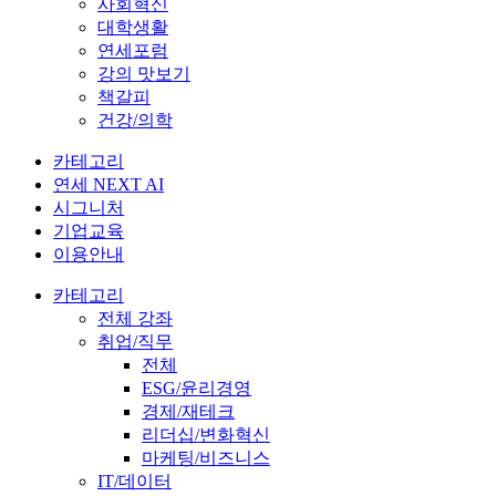
사회혁신
대학생활
연세포럼
강의 맛보기
책갈피
건강/의학
카테고리
연세 NEXT AI
시그니처
기업교육
이용안내
카테고리
전체 강좌
취업/직무
전체
ESG/윤리경영
경제/재테크
리더십/변화혁신
마케팅/비즈니스
IT/데이터