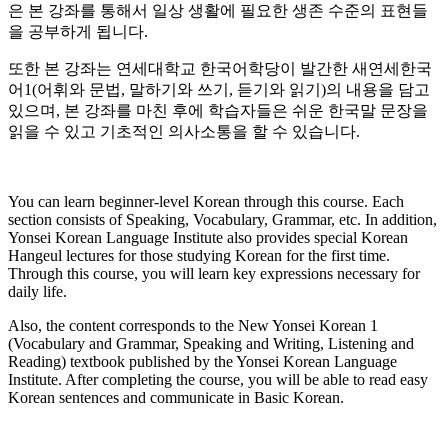
은 본 강좌를 통해서 일상 생활에 필요한 생존 수준의 표현들
을 공부하게 됩니다.
또한 본 강좌는 연세대학교 한국어학당이 발간한 새연세한국
어1(어휘와 문법, 말하기와 쓰기, 듣기와 읽기)의 내용을 담고
있으며, 본 강좌를 마친 후에 학습자들은 쉬운 한국말 문장을
읽을 수 있고 기초적인 의사소통을 할 수 있습니다.
You can learn beginner-level Korean through this course. Each
section consists of Speaking, Vocabulary, Grammar, etc. In addition,
Yonsei Korean Language Institute also provides special Korean
Hangeul lectures for those studying Korean for the first time.
Through this course, you will learn key expressions necessary for
daily life.
Also, the content corresponds to the New Yonsei Korean 1
(Vocabulary and Grammar, Speaking and Writing, Listening and
Reading) textbook published by the Yonsei Korean Language
Institute. After completing the course, you will be able to read easy
Korean sentences and communicate in Basic Korean.