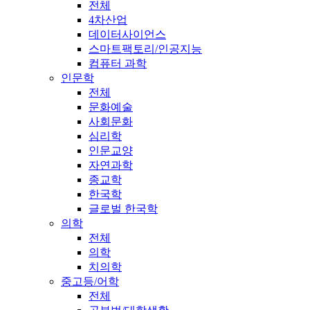
전체
4차산업
데이터사이언스
스마트팩토리/인공지능
컴퓨터 과학
인문학
전체
문화예술
사회문화
심리학
인문교양
자연과학
종교학
한국학
글로벌 한국학
의학
전체
의학
치의학
중고등/어학
전체