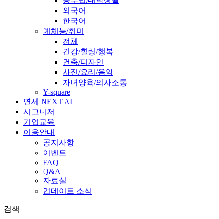
공부법/대학생활
외국어
한국어
예체능/취미
전체
건강/힐링/행복
건축/디자인
사진/요리/음악
자녀양육/의사소통
Y-square
연세 NEXT AI
시그니처
기업교육
이용안내
공지사항
이벤트
FAQ
Q&A
자료실
업데이트 소식
검색