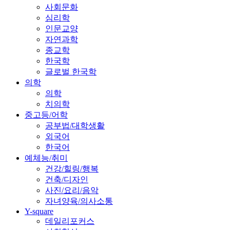
사회문화
심리학
인문교양
자연과학
종교학
한국학
글로벌 한국학
의학
의학
치의학
중고등/어학
공부법/대학생활
외국어
한국어
예체능/취미
건강/힐링/행복
건축/디자인
사진/요리/음악
자녀양육/의사소통
Y-square
데일리포커스