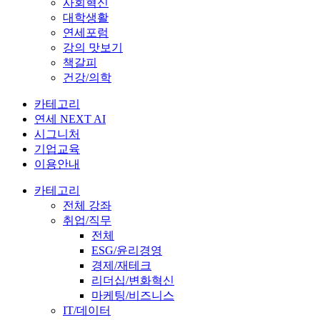
사회혁신
대학생활
연세포럼
강의 맛보기
책갈피
건강/의학
카테고리
연세 NEXT AI
시그니처
기업교육
이용안내
카테고리
전체 강좌
취업/직무
전체
ESG/윤리경영
경제/재테크
리더십/변화혁신
마케팅/비즈니스
IT/데이터