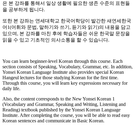
은 본 강좌를 통해서 일상 생활에 필요한 생존 수준의 표현들
을 공부하게 됩니다.
또한 본 강좌는 연세대학교 한국어학당이 발간한 새연세한국
어1(어휘와 문법, 말하기와 쓰기, 듣기와 읽기)의 내용을 담고
있으며, 본 강좌를 마친 후에 학습자들은 쉬운 한국말 문장을
읽을 수 있고 기초적인 의사소통을 할 수 있습니다.
You can learn beginner-level Korean through this course. Each
section consists of Speaking, Vocabulary, Grammar, etc. In addition,
Yonsei Korean Language Institute also provides special Korean
Hangeul lectures for those studying Korean for the first time.
Through this course, you will learn key expressions necessary for
daily life.
Also, the content corresponds to the New Yonsei Korean 1
(Vocabulary and Grammar, Speaking and Writing, Listening and
Reading) textbook published by the Yonsei Korean Language
Institute. After completing the course, you will be able to read easy
Korean sentences and communicate in Basic Korean.