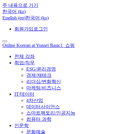
주 내용으로 가기
한국어 ‎(ko)‎
English ‎(en)‎
한국어 ‎(ko)‎
회원가입
로그인
Online Korean at Yonsei Basic1_쇼핑
전체 강좌
취업/직무
ESG/윤리경영
경제/재테크
리더십/변화혁신
마케팅/비즈니스
IT/데이터
4차산업
데이터사이언스
스마트팩토리/인공지능
컴퓨터 과학
인문학
문화예술