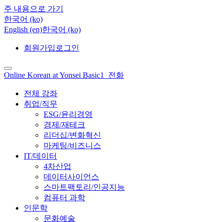
주 내용으로 가기
한국어 ‎(ko)‎
English ‎(en)‎
한국어 ‎(ko)‎
회원가입
로그인
Online Korean at Yonsei Basic1_전화
전체 강좌
취업/직무
ESG/윤리경영
경제/재테크
리더십/변화혁신
마케팅/비즈니스
IT/데이터
4차산업
데이터사이언스
스마트팩토리/인공지능
컴퓨터 과학
인문학
문화예술