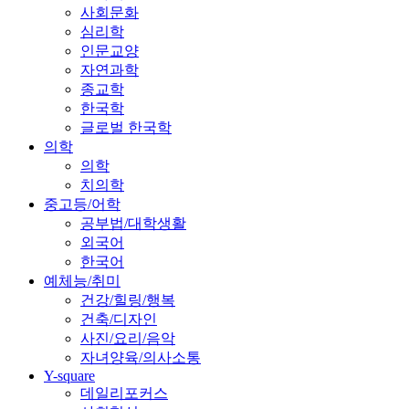
사회문화
심리학
인문교양
자연과학
종교학
한국학
글로벌 한국학
의학
의학
치의학
중고등/어학
공부법/대학생활
외국어
한국어
예체능/취미
건강/힐링/행복
건축/디자인
사진/요리/음악
자녀양육/의사소통
Y-square
데일리포커스