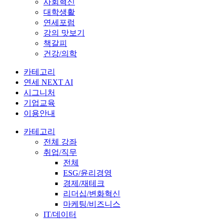
사회혁신
대학생활
연세포럼
강의 맛보기
책갈피
건강/의학
카테고리
연세 NEXT AI
시그니처
기업교육
이용안내
카테고리
전체 강좌
취업/직무
전체
ESG/윤리경영
경제/재테크
리더십/변화혁신
마케팅/비즈니스
IT/데이터