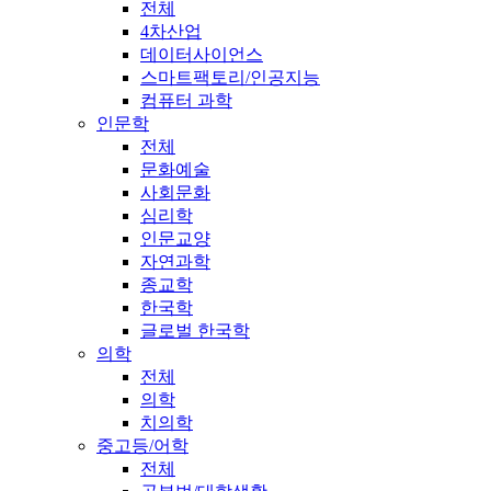
전체
4차산업
데이터사이언스
스마트팩토리/인공지능
컴퓨터 과학
인문학
전체
문화예술
사회문화
심리학
인문교양
자연과학
종교학
한국학
글로벌 한국학
의학
전체
의학
치의학
중고등/어학
전체