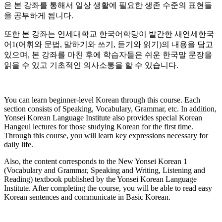
은 본 강좌를 통해서 일상 생활에 필요한 생존 수준의 표현들
을 공부하게 됩니다.
또한 본 강좌는 연세대학교 한국어학당이 발간한 새연세한국
어1(어휘와 문법, 말하기와 쓰기, 듣기와 읽기)의 내용을 담고
있으며, 본 강좌를 마친 후에 학습자들은 쉬운 한국말 문장을
읽을 수 있고 기초적인 의사소통을 할 수 있습니다.
You can learn beginner-level Korean through this course. Each
section consists of Speaking, Vocabulary, Grammar, etc. In addition,
Yonsei Korean Language Institute also provides special Korean
Hangeul lectures for those studying Korean for the first time.
Through this course, you will learn key expressions necessary for
daily life.
Also, the content corresponds to the New Yonsei Korean 1
(Vocabulary and Grammar, Speaking and Writing, Listening and
Reading) textbook published by the Yonsei Korean Language
Institute. After completing the course, you will be able to read easy
Korean sentences and communicate in Basic Korean.