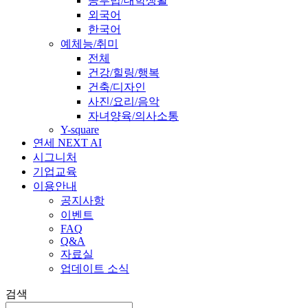
공부법/대학생활
외국어
한국어
예체능/취미
전체
건강/힐링/행복
건축/디자인
사진/요리/음악
자녀양육/의사소통
Y-square
연세 NEXT AI
시그니처
기업교육
이용안내
공지사항
이벤트
FAQ
Q&A
자료실
업데이트 소식
검색