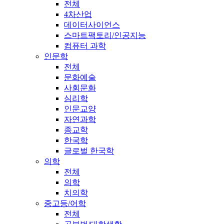
전체
4차산업
데이터사이언스
스마트팩토리/인공지능
컴퓨터 과학
인문학
전체
문화예술
사회문화
심리학
인문교양
자연과학
종교학
한국학
글로벌 한국학
의학
전체
의학
치의학
중고등/어학
전체