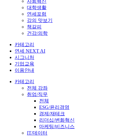
사회혁신
대학생활
연세포럼
강의 맛보기
책갈피
건강/의학
카테고리
연세 NEXT AI
시그니처
기업교육
이용안내
카테고리
전체 강좌
취업/직무
전체
ESG/윤리경영
경제/재테크
리더십/변화혁신
마케팅/비즈니스
IT/데이터