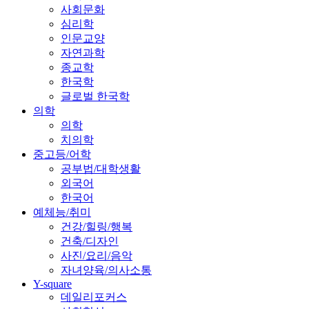
사회문화
심리학
인문교양
자연과학
종교학
한국학
글로벌 한국학
의학
의학
치의학
중고등/어학
공부법/대학생활
외국어
한국어
예체능/취미
건강/힐링/행복
건축/디자인
사진/요리/음악
자녀양육/의사소통
Y-square
데일리포커스