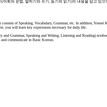
어휘와 문법, 말하기와 쓰기, 듣기와 읽기)의 내용을 담고 있으며
n consists of Speaking, Vocabulary, Grammar, etc. In addition, Yonsei
se, you will learn key expressions necessary for daily life.
ry and Grammar, Speaking and Writing, Listening and Reading) textboo
es and communicate in Basic Korean.