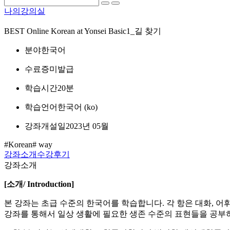
나의강의실
BEST
Online Korean at Yonsei Basic1_길 찾기
분야
한국어
수료증
미발급
학습시간
20분
학습언어
한국어 ‎(ko)‎
강좌개설일
2023년 05월
#Korean
# way
강좌소개
수강후기
강좌소개
[
소개
/ Introduction]
본 강좌는 초급 수준의 한국어를 학습합니다. 각 항은 대화, 어
강좌를 통해서 일상 생활에 필요한 생존 수준의 표현들을 공부