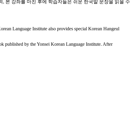
, 본 강좌를 마친 후에 학습자들은 쉬운 한국말 문장을 읽을 수
 Korean Language Institute also provides special Korean Hangeul
k published by the Yonsei Korean Language Institute. After