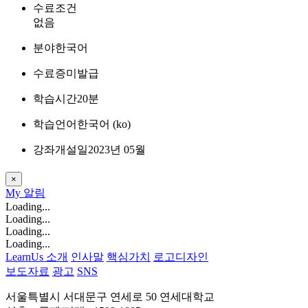
수료조건
없음
분야
한국어
수료증
미발급
학습시간
20분
학습언어
한국어 ‎(ko)‎
강좌개설일
2023년 05월
×
My
알림
Loading...
Loading...
Loading...
Loading...
LearnUs 소개
인사말
핵심가치
로고디자인
보도자료
광고
SNS
서울특별시 서대문구 연세로 50 연세대학교