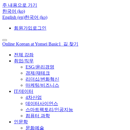
주 내용으로 가기
한국어 ‎(ko)‎
English ‎(en)‎
한국어 ‎(ko)‎
회원가입
로그인
Online Korean at Yonsei Basic1_길 찾기
전체 강좌
취업/직무
ESG/윤리경영
경제/재테크
리더십/변화혁신
마케팅/비즈니스
IT/데이터
4차산업
데이터사이언스
스마트팩토리/인공지능
컴퓨터 과학
인문학
문화예술