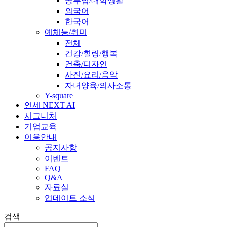
공부법/대학생활
외국어
한국어
예체능/취미
전체
건강/힐링/행복
건축/디자인
사진/요리/음악
자녀양육/의사소통
Y-square
연세 NEXT AI
시그니처
기업교육
이용안내
공지사항
이벤트
FAQ
Q&A
자료실
업데이트 소식
검색