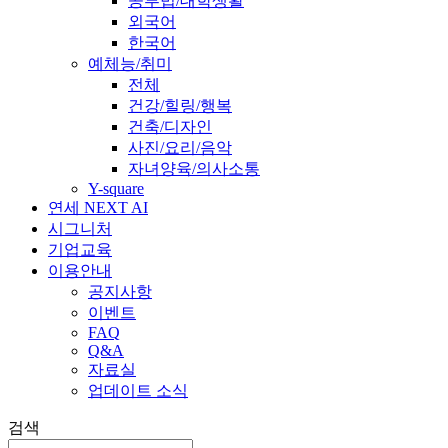
공부법/대학생활
외국어
한국어
예체능/취미
전체
건강/힐링/행복
건축/디자인
사진/요리/음악
자녀양육/의사소통
Y-square
연세 NEXT AI
시그니처
기업교육
이용안내
공지사항
이벤트
FAQ
Q&A
자료실
업데이트 소식
검색