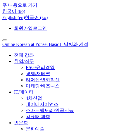
주 내용으로 가기
한국어 ‎(ko)‎
English ‎(en)‎
한국어 ‎(ko)‎
회원가입
로그인
Online Korean at Yonsei Basic1_날씨와 계절
전체 강좌
취업/직무
ESG/윤리경영
경제/재테크
리더십/변화혁신
마케팅/비즈니스
IT/데이터
4차산업
데이터사이언스
스마트팩토리/인공지능
컴퓨터 과학
인문학
문화예술