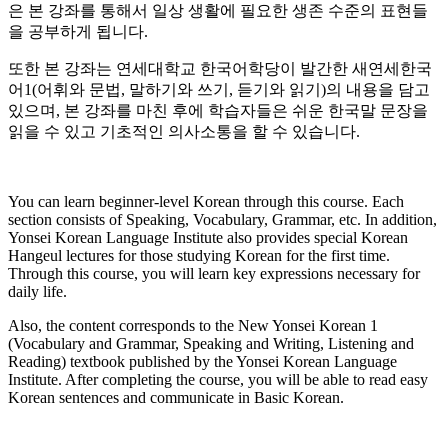
은 본 강좌를 통해서 일상 생활에 필요한 생존 수준의 표현들
을 공부하게 됩니다.
또한 본 강좌는 연세대학교 한국어학당이 발간한 새연세한국
어1(어휘와 문법, 말하기와 쓰기, 듣기와 읽기)의 내용을 담고
있으며, 본 강좌를 마친 후에 학습자들은 쉬운 한국말 문장을
읽을 수 있고 기초적인 의사소통을 할 수 있습니다.
You can learn beginner-level Korean through this course. Each
section consists of Speaking, Vocabulary, Grammar, etc. In addition,
Yonsei Korean Language Institute also provides special Korean
Hangeul lectures for those studying Korean for the first time.
Through this course, you will learn key expressions necessary for
daily life.
Also, the content corresponds to the New Yonsei Korean 1
(Vocabulary and Grammar, Speaking and Writing, Listening and
Reading) textbook published by the Yonsei Korean Language
Institute. After completing the course, you will be able to read easy
Korean sentences and communicate in Basic Korean.