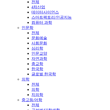
전체
4차산업
데이터사이언스
스마트팩토리/인공지능
컴퓨터 과학
인문학
전체
문화예술
사회문화
심리학
인문교양
자연과학
종교학
한국학
글로벌 한국학
의학
전체
의학
치의학
중고등/어학
전체