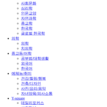
사회문화
심리학
인문교양
자연과학
종교학
한국학
글로벌 한국학
의학
의학
치의학
중고등/어학
공부법/대학생활
외국어
한국어
예체능/취미
건강/힐링/행복
건축/디자인
사진/요리/음악
자녀양육/의사소통
Y-square
데일리포커스