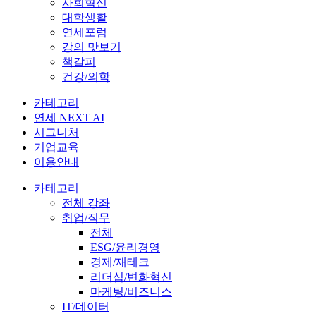
사회혁신
대학생활
연세포럼
강의 맛보기
책갈피
건강/의학
카테고리
연세 NEXT AI
시그니처
기업교육
이용안내
카테고리
전체 강좌
취업/직무
전체
ESG/윤리경영
경제/재테크
리더십/변화혁신
마케팅/비즈니스
IT/데이터