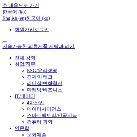
주 내용으로 가기
한국어 ‎(ko)‎
English ‎(en)‎
한국어 ‎(ko)‎
회원가입
로그인
지속가능한 의류제품 세탁과 폐기
전체 강좌
취업/직무
ESG/윤리경영
경제/재테크
리더십/변화혁신
마케팅/비즈니스
IT/데이터
4차산업
데이터사이언스
스마트팩토리/인공지능
컴퓨터 과학
인문학
문화예술