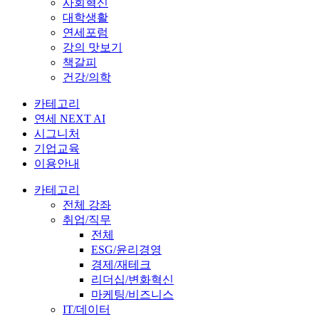
사회혁신
대학생활
연세포럼
강의 맛보기
책갈피
건강/의학
카테고리
연세 NEXT AI
시그니처
기업교육
이용안내
카테고리
전체 강좌
취업/직무
전체
ESG/윤리경영
경제/재테크
리더십/변화혁신
마케팅/비즈니스
IT/데이터