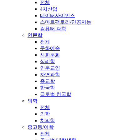
전체
4차산업
데이터사이언스
스마트팩토리/인공지능
컴퓨터 과학
인문학
전체
문화예술
사회문화
심리학
인문교양
자연과학
종교학
한국학
글로벌 한국학
의학
전체
의학
치의학
중고등/어학
전체