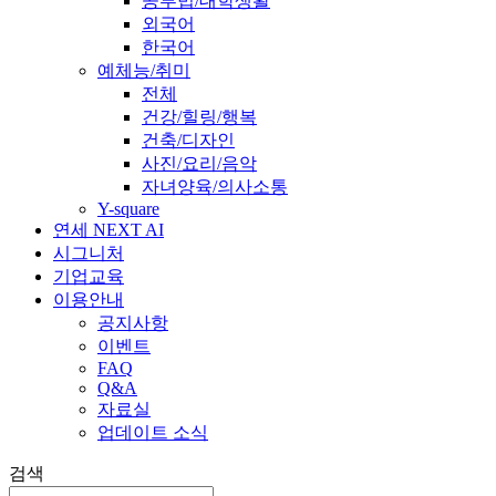
공부법/대학생활
외국어
한국어
예체능/취미
전체
건강/힐링/행복
건축/디자인
사진/요리/음악
자녀양육/의사소통
Y-square
연세 NEXT AI
시그니처
기업교육
이용안내
공지사항
이벤트
FAQ
Q&A
자료실
업데이트 소식
검색