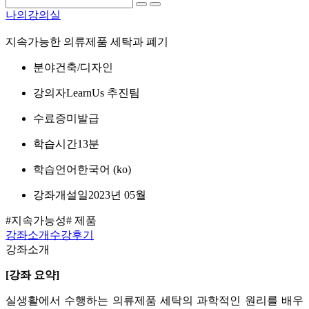
나의강의실
지속가능한 의류제품 세탁과 폐기
분야
건축/디자인
강의자
LearnUs 추진팀
수료증
미발급
학습시간
13분
학습언어
한국어 ‎(ko)‎
강좌개설일
2023년 05월
#지속가능성
# 제품
강좌소개
수강후기
강좌소개
[강좌 요약]
실생활에서 수행하는 의류제품 세탁의 과학적인 원리를 배우