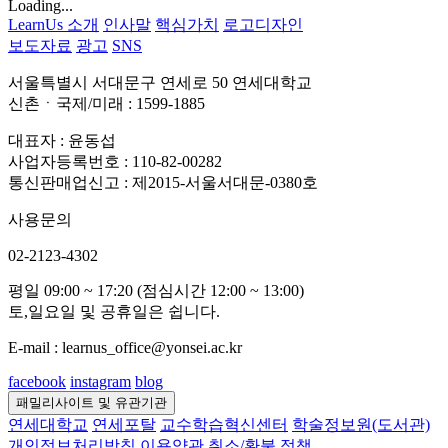
Loading...
LearnUs 소개
인사말
핵심가치
로고디자인
보도자료
광고
SNS
서울특별시 서대문구 연세로 50 연세대학교
신촌ㆍ국제/미래 : 1599-1885
대표자 : 윤동섭
사업자등록번호 : 110-82-00282
통신판매업신고 : 제2015-서울서대문-0380호
사용문의
02-2123-4302
평일 09:00 ~ 17:20 (점심시간 12:00 ~ 13:00)
토,일요일 및 공휴일은 쉽니다.
E-mail : learnus_office@yonsei.ac.kr
facebook
instagram
blog
패밀리사이트 및 유관기관
연세대학교
연세포탈
교수학습혁신센터
학술정보원(도서관)
개인정보처리방침
이용약관
취소/환불 정책