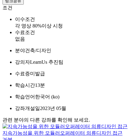
링크공유
조건
이수조건
각 영상 80%이상 시청
수료조건
없음
분야
건축/디자인
강의자
LearnUs 추진팀
수료증
미발급
학습시간
13분
학습언어
한국어 ‎(ko)‎
강좌개설일
2023년 05월
관련 분야의 다른 강좌를 확인해 보세요.
지속가능성을 위한 모듈러오퍼레이터 의류디자인 접근
26분