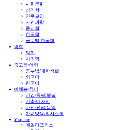
사회문화
심리학
인문교양
자연과학
종교학
한국학
글로벌 한국학
의학
의학
치의학
중고등/어학
공부법/대학생활
외국어
한국어
예체능/취미
건강/힐링/행복
건축/디자인
사진/요리/음악
자녀양육/의사소통
Y-square
데일리포커스