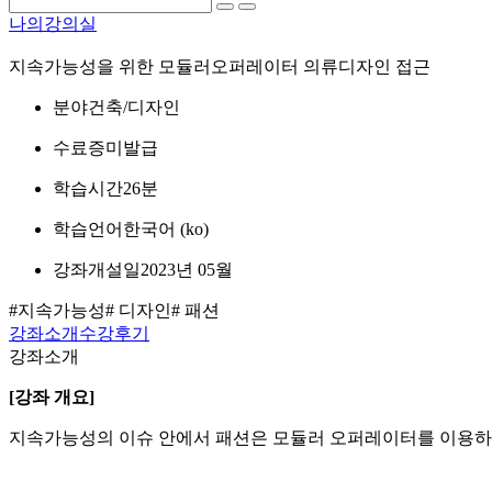
나의강의실
지속가능성을 위한 모듈러오퍼레이터 의류디자인 접근
분야
건축/디자인
수료증
미발급
학습시간
26분
학습언어
한국어 ‎(ko)‎
강좌개설일
2023년 05월
#지속가능성
# 디자인
# 패션
강좌소개
수강후기
강좌소개
[강좌 개요]
지속가능성의 이슈 안에서 패션은 모듈러 오퍼레이터를 이용하여