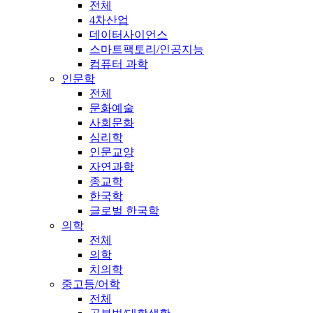
전체
4차산업
데이터사이언스
스마트팩토리/인공지능
컴퓨터 과학
인문학
전체
문화예술
사회문화
심리학
인문교양
자연과학
종교학
한국학
글로벌 한국학
의학
전체
의학
치의학
중고등/어학
전체