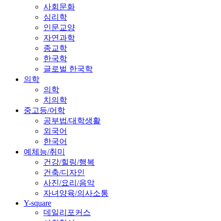
사회문화
심리학
인문교양
자연과학
종교학
한국학
글로벌 한국학
의학
의학
치의학
중고등/어학
공부법/대학생활
외국어
한국어
예체능/취미
건강/힐링/행복
건축/디자인
사진/요리/음악
자녀양육/의사소통
Y-square
데일리포커스