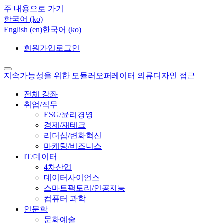
주 내용으로 가기
한국어 ‎(ko)‎
English ‎(en)‎
한국어 ‎(ko)‎
회원가입
로그인
지속가능성을 위한 모듈러오퍼레이터 의류디자인 접근
전체 강좌
취업/직무
ESG/윤리경영
경제/재테크
리더십/변화혁신
마케팅/비즈니스
IT/데이터
4차산업
데이터사이언스
스마트팩토리/인공지능
컴퓨터 과학
인문학
문화예술