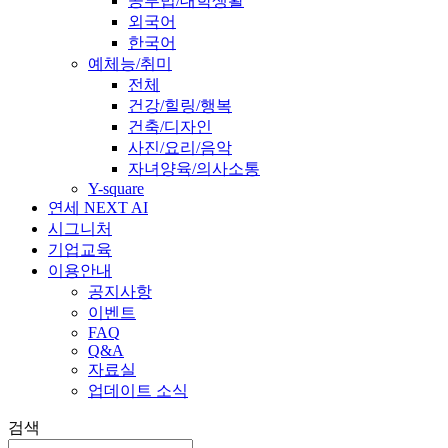
공부법/대학생활
외국어
한국어
예체능/취미
전체
건강/힐링/행복
건축/디자인
사진/요리/음악
자녀양육/의사소통
Y-square
연세 NEXT AI
시그니처
기업교육
이용안내
공지사항
이벤트
FAQ
Q&A
자료실
업데이트 소식
검색