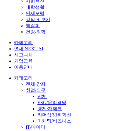
사회혁신
대학생활
연세포럼
강의 맛보기
책갈피
건강/의학
카테고리
연세 NEXT AI
시그니처
기업교육
이용안내
카테고리
전체 강좌
취업/직무
전체
ESG/윤리경영
경제/재테크
리더십/변화혁신
마케팅/비즈니스
IT/데이터