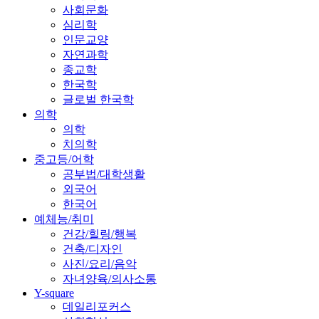
사회문화
심리학
인문교양
자연과학
종교학
한국학
글로벌 한국학
의학
의학
치의학
중고등/어학
공부법/대학생활
외국어
한국어
예체능/취미
건강/힐링/행복
건축/디자인
사진/요리/음악
자녀양육/의사소통
Y-square
데일리포커스