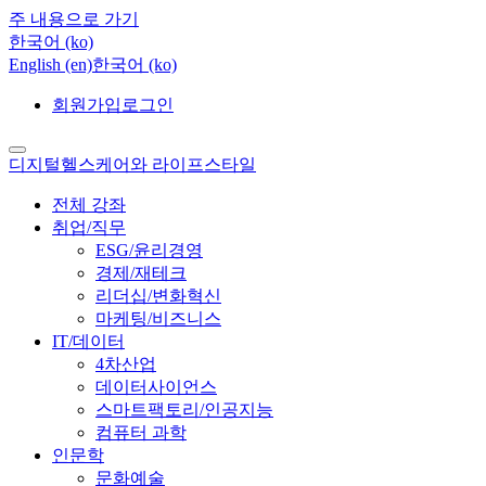
주 내용으로 가기
한국어 ‎(ko)‎
English ‎(en)‎
한국어 ‎(ko)‎
회원가입
로그인
디지털헬스케어와 라이프스타일
전체 강좌
취업/직무
ESG/윤리경영
경제/재테크
리더십/변화혁신
마케팅/비즈니스
IT/데이터
4차산업
데이터사이언스
스마트팩토리/인공지능
컴퓨터 과학
인문학
문화예술