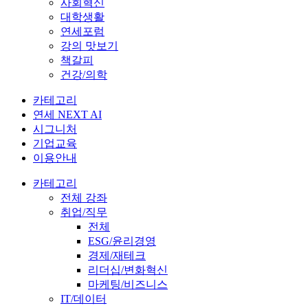
사회혁신
대학생활
연세포럼
강의 맛보기
책갈피
건강/의학
카테고리
연세 NEXT AI
시그니처
기업교육
이용안내
카테고리
전체 강좌
취업/직무
전체
ESG/윤리경영
경제/재테크
리더십/변화혁신
마케팅/비즈니스
IT/데이터