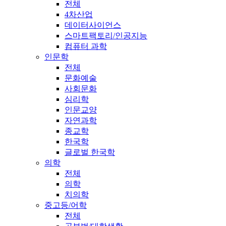
전체
4차산업
데이터사이언스
스마트팩토리/인공지능
컴퓨터 과학
인문학
전체
문화예술
사회문화
심리학
인문교양
자연과학
종교학
한국학
글로벌 한국학
의학
전체
의학
치의학
중고등/어학
전체