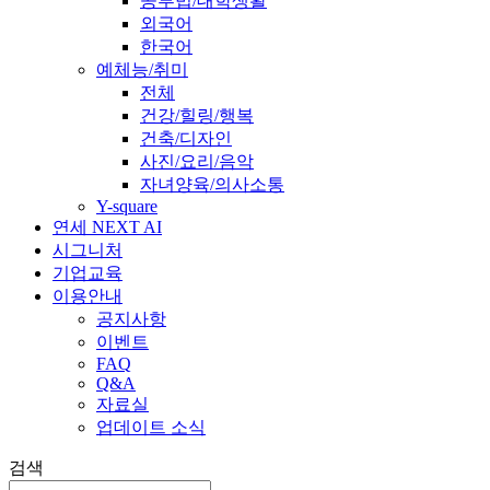
공부법/대학생활
외국어
한국어
예체능/취미
전체
건강/힐링/행복
건축/디자인
사진/요리/음악
자녀양육/의사소통
Y-square
연세 NEXT AI
시그니처
기업교육
이용안내
공지사항
이벤트
FAQ
Q&A
자료실
업데이트 소식
검색