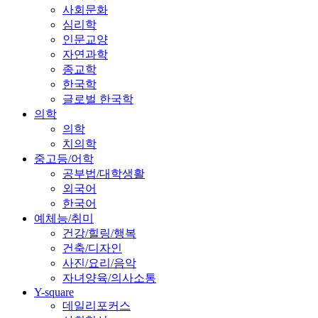
사회문화
심리학
인문교양
자연과학
종교학
한국학
글로벌 한국학
의학
의학
치의학
중고등/어학
공부법/대학생활
외국어
한국어
예체능/취미
건강/힐링/행복
건축/디자인
사진/요리/음악
자녀양육/의사소통
Y-square
데일리포커스