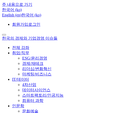
주 내용으로 가기
한국어 ‎(ko)‎
English ‎(en)‎
한국어 ‎(ko)‎
회원가입
로그인
한국의 경제와 기업경영 이슈들
전체 강좌
취업/직무
ESG/윤리경영
경제/재테크
리더십/변화혁신
마케팅/비즈니스
IT/데이터
4차산업
데이터사이언스
스마트팩토리/인공지능
컴퓨터 과학
인문학
문화예술