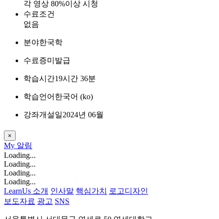
각 영상 80%이상 시청
수료조건
없음
분야
한국학
수료증
미발급
학습시간
19시간 36분
학습언어
한국어 ‎(ko)‎
강좌개설일
2024년 06월
×
My
알림
Loading...
Loading...
Loading...
Loading...
LearnUs 소개
인사말
핵심가치
로고디자인
보도자료
광고
SNS