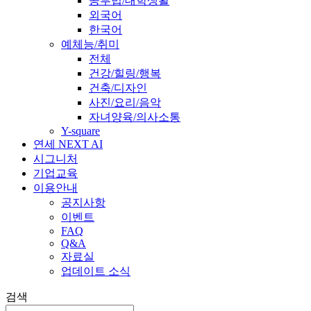
공부법/대학생활
외국어
한국어
예체능/취미
전체
건강/힐링/행복
건축/디자인
사진/요리/음악
자녀양육/의사소통
Y-square
연세 NEXT AI
시그니처
기업교육
이용안내
공지사항
이벤트
FAQ
Q&A
자료실
업데이트 소식
검색