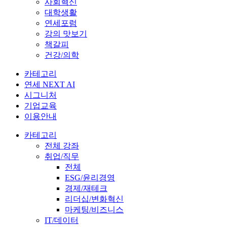
사회혁신
대학생활
연세포럼
강의 맛보기
책갈피
건강/의학
카테고리
연세 NEXT AI
시그니처
기업교육
이용안내
카테고리
전체 강좌
취업/직무
전체
ESG/윤리경영
경제/재테크
리더십/변화혁신
마케팅/비즈니스
IT/데이터