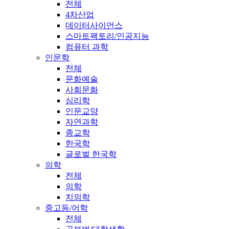
전체
4차산업
데이터사이언스
스마트팩토리/인공지능
컴퓨터 과학
인문학
전체
문화예술
사회문화
심리학
인문교양
자연과학
종교학
한국학
글로벌 한국학
의학
전체
의학
치의학
중고등/어학
전체