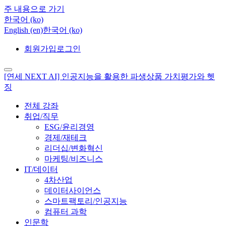
주 내용으로 가기
한국어 ‎(ko)‎
English ‎(en)‎
한국어 ‎(ko)‎
회원가입
로그인
[연세 NEXT AI] 인공지능을 활용한 파생상품 가치평가와 헷
징
전체 강좌
취업/직무
ESG/윤리경영
경제/재테크
리더십/변화혁신
마케팅/비즈니스
IT/데이터
4차산업
데이터사이언스
스마트팩토리/인공지능
컴퓨터 과학
인문학