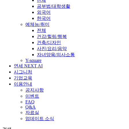
전체
공부법/대학생활
외국어
한국어
예체능/취미
전체
건강/힐링/행복
건축/디자인
사진/요리/음악
자녀양육/의사소통
Y-square
연세 NEXT AI
시그니처
기업교육
이용안내
공지사항
이벤트
FAQ
Q&A
자료실
업데이트 소식