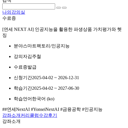
검색
나의강의실
수료증
[연세 NEXT AI] 인공지능을 활용한 파생상품 가치평가와 헷
징
분야
스마트팩토리/인공지능
강의자
김주철
수료증
발급
신청기간
2025-04-02 ~ 2026-12-31
학습기간
2025-04-02 ~ 2027-06-30
학습언어
한국어 ‎(ko)‎
##연세NextAI #YonseiNextAI #금융공학 #인공지능
강좌소개
커리큘럼
수강후기
강좌소개