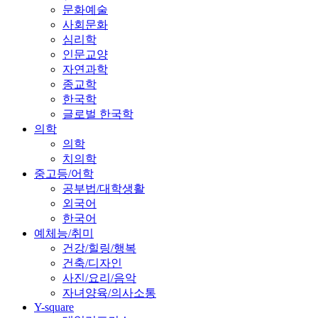
문화예술
사회문화
심리학
인문교양
자연과학
종교학
한국학
글로벌 한국학
의학
의학
치의학
중고등/어학
공부법/대학생활
외국어
한국어
예체능/취미
건강/힐링/행복
건축/디자인
사진/요리/음악
자녀양육/의사소통
Y-square