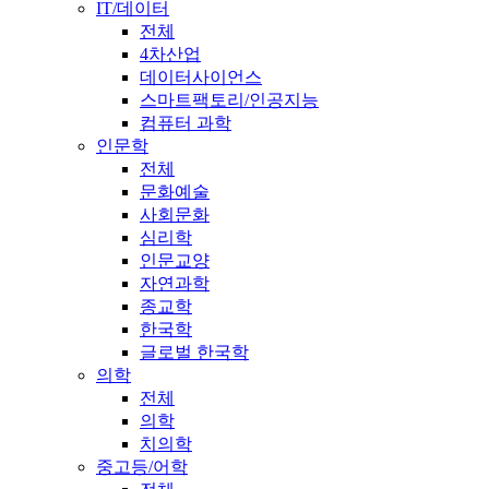
IT/데이터
전체
4차산업
데이터사이언스
스마트팩토리/인공지능
컴퓨터 과학
인문학
전체
문화예술
사회문화
심리학
인문교양
자연과학
종교학
한국학
글로벌 한국학
의학
전체
의학
치의학
중고등/어학