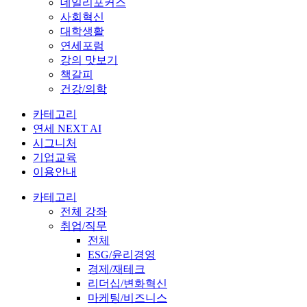
데일리포커스
사회혁신
대학생활
연세포럼
강의 맛보기
책갈피
건강/의학
카테고리
연세 NEXT AI
시그니처
기업교육
이용안내
카테고리
전체 강좌
취업/직무
전체
ESG/윤리경영
경제/재테크
리더십/변화혁신
마케팅/비즈니스