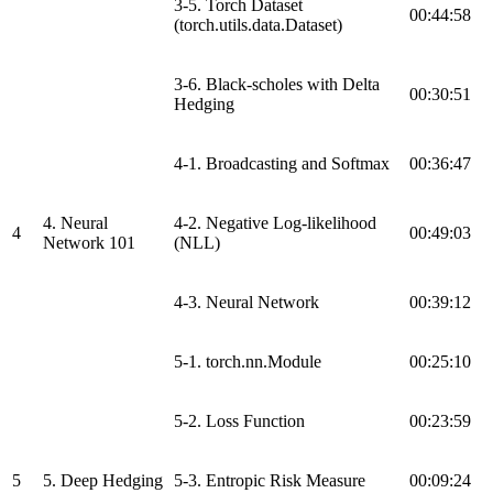
3-5. Torch Dataset
00:44:58
(torch.utils.data.Dataset)
3-6. Black-scholes with Delta
00:30:51
Hedging
4-1. Broadcasting and Softmax
00:36:47
4. Neural
4-2. Negative Log-likelihood
4
00:49:03
Network 101
(NLL)
4-3. Neural Network
00:39:12
5-1. torch.nn.Module
00:25:10
5-2. Loss Function
00:23:59
5
5. Deep Hedging
5-3. Entropic Risk Measure
00:09:24