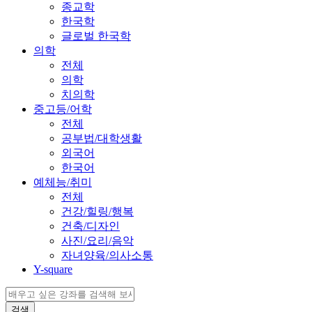
종교학
한국학
글로벌 한국학
의학
전체
의학
치의학
중고등/어학
전체
공부법/대학생활
외국어
한국어
예체능/취미
전체
건강/힐링/행복
건축/디자인
사진/요리/음악
자녀양육/의사소통
Y-square