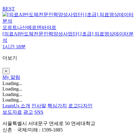
BEST
오르트나산에르덴바야르
[의료AI반도체전문인력양성사업단] [초급] 의료영상데이터분
석
1시간 18분
더보기
×
My
알림
Loading...
Loading...
Loading...
Loading...
LearnUs 소개
인사말
핵심가치
로고디자인
보도자료
광고
SNS
서울특별시 서대문구 연세로 50 연세대학교
신촌ㆍ국제/미래 : 1599-1885