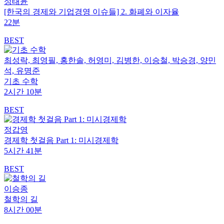
성태윤
[한국의 경제와 기업경영 이슈들] 2. 화폐와 이자율
22분
BEST
최성락, 최영필, 홍한솔, 허영미, 김병한, 이승철, 박승경, 양민
석, 유명준
기초 수학
2시간 10분
BEST
정갑영
경제학 첫걸음 Part 1: 미시경제학
5시간 41분
BEST
이승종
철학의 길
8시간 00분