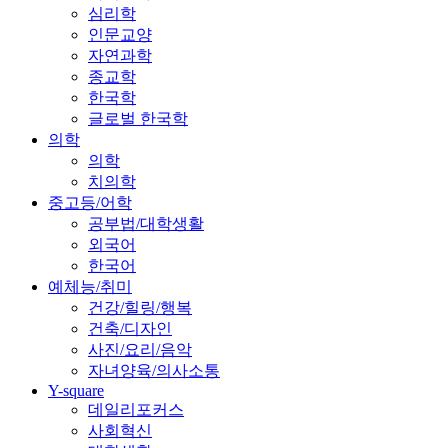
심리학
인문교양
자연과학
종교학
한국학
글로벌 한국학
의학
의학
치의학
중고등/어학
공부법/대학생활
외국어
한국어
예체능/취미
건강/힐링/행복
건축/디자인
사진/요리/음악
자녀양육/의사소통
Y-square
데일리포커스
사회혁신