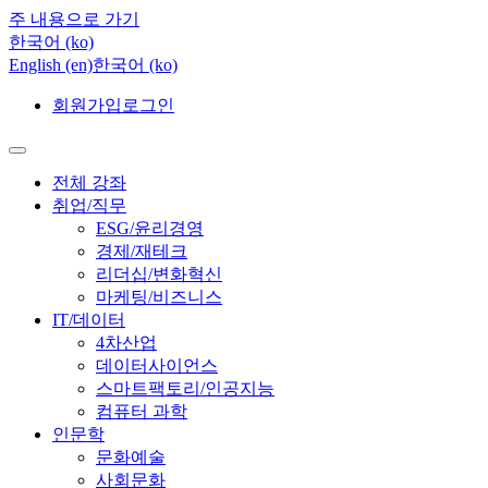
주 내용으로 가기
한국어 ‎(ko)‎
English ‎(en)‎
한국어 ‎(ko)‎
회원가입
로그인
전체 강좌
취업/직무
ESG/윤리경영
경제/재테크
리더십/변화혁신
마케팅/비즈니스
IT/데이터
4차산업
데이터사이언스
스마트팩토리/인공지능
컴퓨터 과학
인문학
문화예술
사회문화