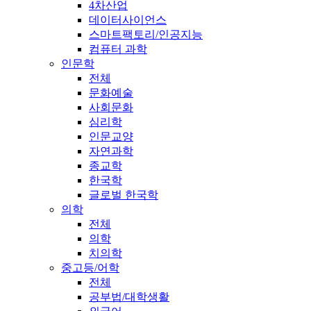
4차산업
데이터사이언스
스마트팩토리/인공지능
컴퓨터 과학
인문학
전체
문화예술
사회문화
심리학
인문교양
자연과학
종교학
한국학
글로벌 한국학
의학
전체
의학
치의학
중고등/어학
전체
공부법/대학생활