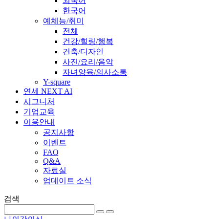
외국어
한국어
예체능/취미
전체
건강/힐링/행복
건축/디자인
사진/요리/음악
자녀양육/의사소통
Y-square
연세 NEXT AI
시그니처
기업교육
이용안내
공지사항
이벤트
FAQ
Q&A
자료실
업데이트 소식
검색