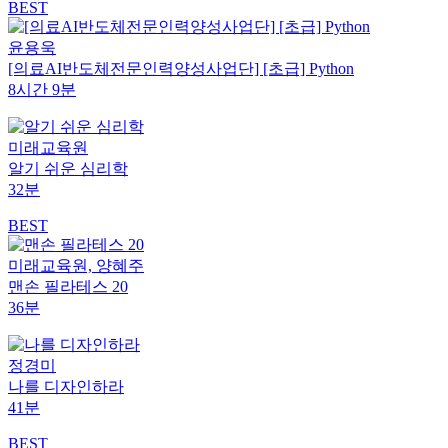
BEST
윤용욱
[의료AI반도체전문인력양성사업단] [초급] Python
8시간 9분
미래교육원
알기 쉬운 심리학
32분
BEST
미래교육원, 양혜주
맨손 필라테스 20
36분
정경미
나를 디자인하라
41분
BEST