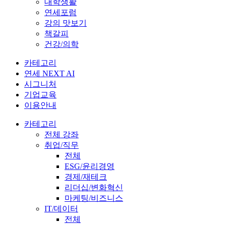
대학생활
연세포럼
강의 맛보기
책갈피
건강/의학
카테고리
연세 NEXT AI
시그니처
기업교육
이용안내
카테고리
전체 강좌
취업/직무
전체
ESG/윤리경영
경제/재테크
리더십/변화혁신
마케팅/비즈니스
IT/데이터
전체