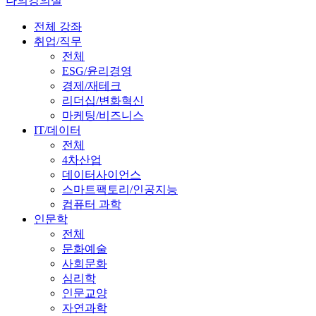
나의강의실
전체 강좌
취업/직무
전체
ESG/윤리경영
경제/재테크
리더십/변화혁신
마케팅/비즈니스
IT/데이터
전체
4차산업
데이터사이언스
스마트팩토리/인공지능
컴퓨터 과학
인문학
전체
문화예술
사회문화
심리학
인문교양
자연과학