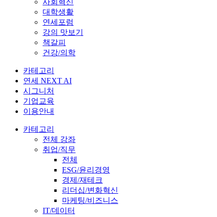
사회혁신
대학생활
연세포럼
강의 맛보기
책갈피
건강/의학
카테고리
연세 NEXT AI
시그니처
기업교육
이용안내
카테고리
전체 강좌
취업/직무
전체
ESG/윤리경영
경제/재테크
리더십/변화혁신
마케팅/비즈니스
IT/데이터