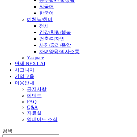
공부법/대학생활
외국어
한국어
예체능/취미
전체
건강/힐링/행복
건축/디자인
사진/요리/음악
자녀양육/의사소통
Y-square
연세 NEXT AI
시그니처
기업교육
이용안내
공지사항
이벤트
FAQ
Q&A
자료실
업데이트 소식
검색