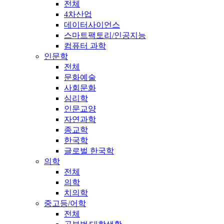
전체
4차산업
데이터사이언스
스마트팩토리/인공지능
컴퓨터 과학
인문학
전체
문화예술
사회문화
심리학
인문교양
자연과학
종교학
한국학
글로벌 한국학
의학
전체
의학
치의학
중고등/어학
전체