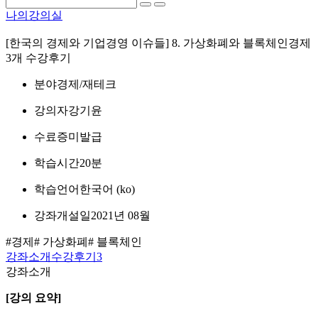
나의강의실
[한국의 경제와 기업경영 이슈들] 8. 가상화폐와 블록체인경제
3개 수강후기
분야
경제/재테크
강의자
강기윤
수료증
미발급
학습시간
20분
학습언어
한국어 ‎(ko)‎
강좌개설일
2021년 08월
#경제
# 가상화폐
# 블록체인
강좌소개
수강후기
3
강좌소개
[강의 요약]