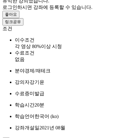
유익한 강의였습니다.
로그인하시면 강좌에 등록할 수 있습니다.
좋아요
링크공유
조건
이수조건
각 영상 80%이상 시청
수료조건
없음
분야
경제/재테크
강의자
강기윤
수료증
미발급
학습시간
20분
학습언어
한국어 ‎(ko)‎
강좌개설일
2021년 08월