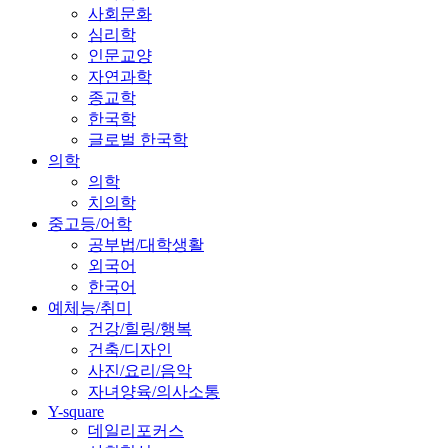
사회문화
심리학
인문교양
자연과학
종교학
한국학
글로벌 한국학
의학
의학
치의학
중고등/어학
공부법/대학생활
외국어
한국어
예체능/취미
건강/힐링/행복
건축/디자인
사진/요리/음악
자녀양육/의사소통
Y-square
데일리포커스