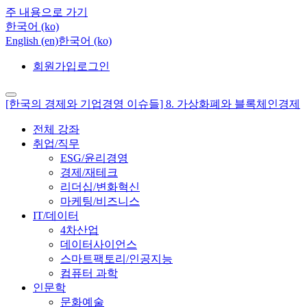
주 내용으로 가기
한국어 ‎(ko)‎
English ‎(en)‎
한국어 ‎(ko)‎
회원가입
로그인
[한국의 경제와 기업경영 이슈들] 8. 가상화폐와 블록체인경제
전체 강좌
취업/직무
ESG/윤리경영
경제/재테크
리더십/변화혁신
마케팅/비즈니스
IT/데이터
4차산업
데이터사이언스
스마트팩토리/인공지능
컴퓨터 과학
인문학
문화예술