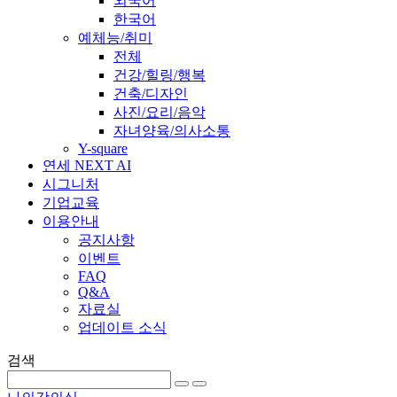
외국어
한국어
예체능/취미
전체
건강/힐링/행복
건축/디자인
사진/요리/음악
자녀양육/의사소통
Y-square
연세 NEXT AI
시그니처
기업교육
이용안내
공지사항
이벤트
FAQ
Q&A
자료실
업데이트 소식
검색