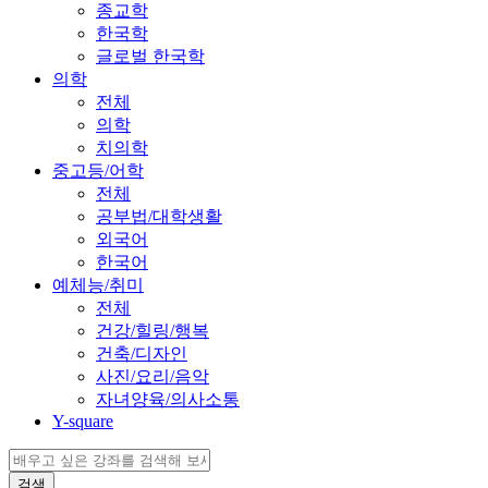
종교학
한국학
글로벌 한국학
의학
전체
의학
치의학
중고등/어학
전체
공부법/대학생활
외국어
한국어
예체능/취미
전체
건강/힐링/행복
건축/디자인
사진/요리/음악
자녀양육/의사소통
Y-square