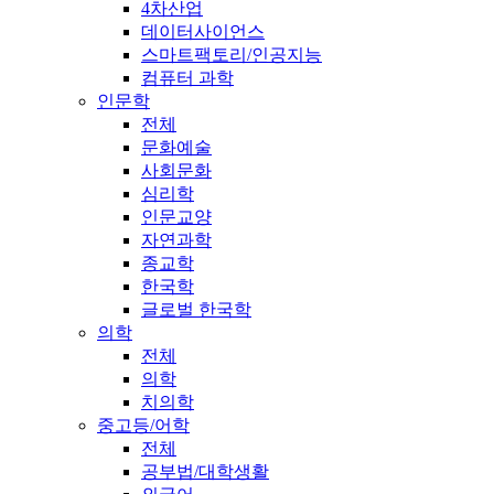
4차산업
데이터사이언스
스마트팩토리/인공지능
컴퓨터 과학
인문학
전체
문화예술
사회문화
심리학
인문교양
자연과학
종교학
한국학
글로벌 한국학
의학
전체
의학
치의학
중고등/어학
전체
공부법/대학생활