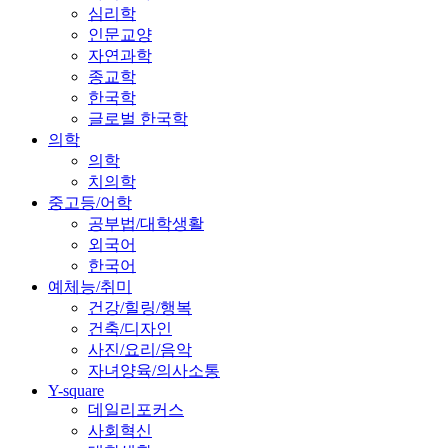
심리학
인문교양
자연과학
종교학
한국학
글로벌 한국학
의학
의학
치의학
중고등/어학
공부법/대학생활
외국어
한국어
예체능/취미
건강/힐링/행복
건축/디자인
사진/요리/음악
자녀양육/의사소통
Y-square
데일리포커스
사회혁신