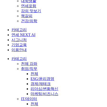
대학생활
연세포럼
강의 맛보기
책갈피
건강/의학
카테고리
연세 NEXT AI
시그니처
기업교육
이용안내
카테고리
전체 강좌
취업/직무
전체
ESG/윤리경영
경제/재테크
리더십/변화혁신
마케팅/비즈니스
IT/데이터
전체