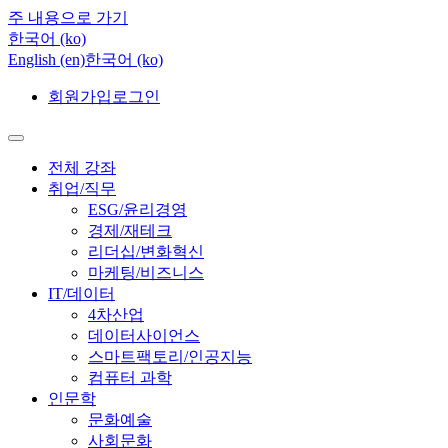
주 내용으로 가기
한국어 ‎(ko)‎
English ‎(en)‎
한국어 ‎(ko)‎
회원가입
로그인
전체 강좌
취업/직무
ESG/윤리경영
경제/재테크
리더십/변화혁신
마케팅/비즈니스
IT/데이터
4차산업
데이터사이언스
스마트팩토리/인공지능
컴퓨터 과학
인문학
문화예술
사회문화