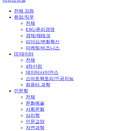
나의강의실
전체 강좌
취업/직무
전체
ESG/윤리경영
경제/재테크
리더십/변화혁신
마케팅/비즈니스
IT/데이터
전체
4차산업
데이터사이언스
스마트팩토리/인공지능
컴퓨터 과학
인문학
전체
문화예술
사회문화
심리학
인문교양
자연과학