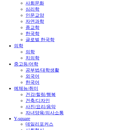
사회문화
심리학
인문교양
자연과학
종교학
한국학
글로벌 한국학
의학
의학
치의학
중고등/어학
공부법/대학생활
외국어
한국어
예체능/취미
건강/힐링/행복
건축/디자인
사진/요리/음악
자녀양육/의사소통
Y-square
데일리포커스