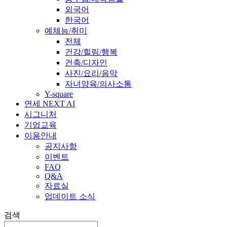
외국어
한국어
예체능/취미
전체
건강/힐링/행복
건축/디자인
사진/요리/음악
자녀양육/의사소통
Y-square
연세 NEXT AI
시그니처
기업교육
이용안내
공지사항
이벤트
FAQ
Q&A
자료실
업데이트 소식
검색