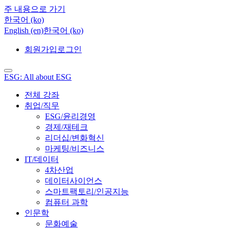
주 내용으로 가기
한국어 ‎(ko)‎
English ‎(en)‎
한국어 ‎(ko)‎
회원가입
로그인
ESG: All about ESG
전체 강좌
취업/직무
ESG/윤리경영
경제/재테크
리더십/변화혁신
마케팅/비즈니스
IT/데이터
4차산업
데이터사이언스
스마트팩토리/인공지능
컴퓨터 과학
인문학
문화예술