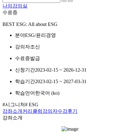
나의강의실
수료증
BEST
ESG: All about ESG
분야
ESG/윤리경영
강의자
조신
수료증
발급
신청기간
2023-02-15 ~ 2026-12-31
학습기간
2023-02-15 ~ 2027-03-31
학습언어
한국어 ‎(ko)‎
#시그니처
# ESG
강좌소개
커리큘럼
강의자
수강후기
강좌소개