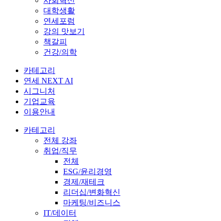
사회혁신
대학생활
연세포럼
강의 맛보기
책갈피
건강/의학
카테고리
연세 NEXT AI
시그니처
기업교육
이용안내
카테고리
전체 강좌
취업/직무
전체
ESG/윤리경영
경제/재테크
리더십/변화혁신
마케팅/비즈니스
IT/데이터