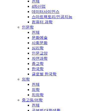
전체
4차산업
데이터사이언스
스마트팩토리/인공지능
컴퓨터 과학
인문학
전체
문화예술
사회문화
심리학
인문교양
자연과학
종교학
한국학
글로벌 한국학
의학
전체
의학
치의학
중고등/어학
전체
공부법/대학생활