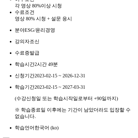
각 영상 80%이상 시청
수료조건
영상 80% 시청 + 설문 응시
분야
ESG/윤리경영
강의자
조신
수료증
발급
학습시간
2시간 49분
신청기간
2023-02-15 ~ 2026-12-31
학습기간
2023-02-15 ~ 2027-03-31
(수강신청일 또는 학습시작일로부터
+90
일까지)
※ 학습종료일 이후에는 기간이 남았더라도 입장할 수
없습니다.
학습언어
한국어 ‎(ko)‎