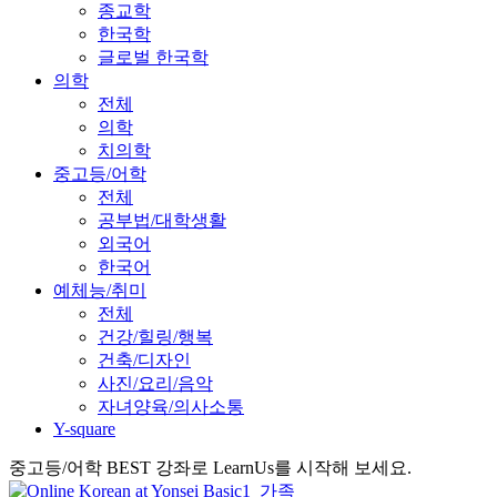
종교학
한국학
글로벌 한국학
의학
전체
의학
치의학
중고등/어학
전체
공부법/대학생활
외국어
한국어
예체능/취미
전체
건강/힐링/행복
건축/디자인
사진/요리/음악
자녀양육/의사소통
Y-square
중고등/어학 BEST 강좌로 LearnUs를 시작해 보세요.