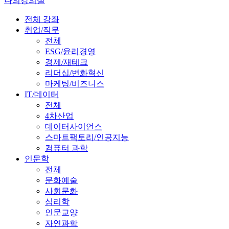
나의강의실
전체 강좌
취업/직무
전체
ESG/윤리경영
경제/재테크
리더십/변화혁신
마케팅/비즈니스
IT/데이터
전체
4차산업
데이터사이언스
스마트팩토리/인공지능
컴퓨터 과학
인문학
전체
문화예술
사회문화
심리학
인문교양
자연과학