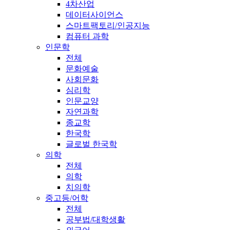
4차산업
데이터사이언스
스마트팩토리/인공지능
컴퓨터 과학
인문학
전체
문화예술
사회문화
심리학
인문교양
자연과학
종교학
한국학
글로벌 한국학
의학
전체
의학
치의학
중고등/어학
전체
공부법/대학생활