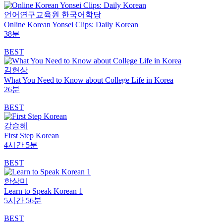
언어연구교육원 한국어학당
Online Korean Yonsei Clips: Daily Korean
38분
BEST
김현상
What You Need to Know about College Life in Korea
26분
BEST
강승혜
First Step Korean
4시간 5분
BEST
한상미
Learn to Speak Korean 1
5시간 56분
BEST