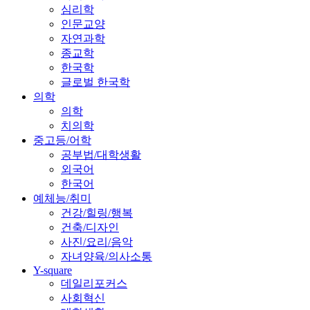
심리학
인문교양
자연과학
종교학
한국학
글로벌 한국학
의학
의학
치의학
중고등/어학
공부법/대학생활
외국어
한국어
예체능/취미
건강/힐링/행복
건축/디자인
사진/요리/음악
자녀양육/의사소통
Y-square
데일리포커스
사회혁신