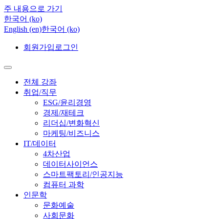
주 내용으로 가기
한국어 ‎(ko)‎
English ‎(en)‎
한국어 ‎(ko)‎
회원가입
로그인
전체 강좌
취업/직무
ESG/윤리경영
경제/재테크
리더십/변화혁신
마케팅/비즈니스
IT/데이터
4차산업
데이터사이언스
스마트팩토리/인공지능
컴퓨터 과학
인문학
문화예술
사회문화