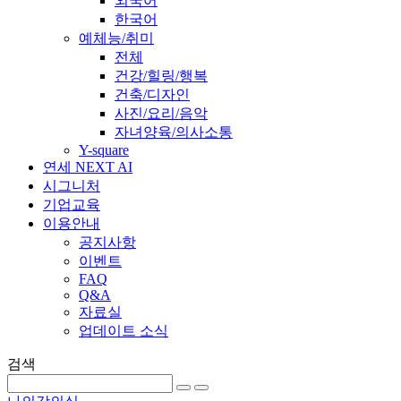
외국어
한국어
예체능/취미
전체
건강/힐링/행복
건축/디자인
사진/요리/음악
자녀양육/의사소통
Y-square
연세 NEXT AI
시그니처
기업교육
이용안내
공지사항
이벤트
FAQ
Q&A
자료실
업데이트 소식
검색