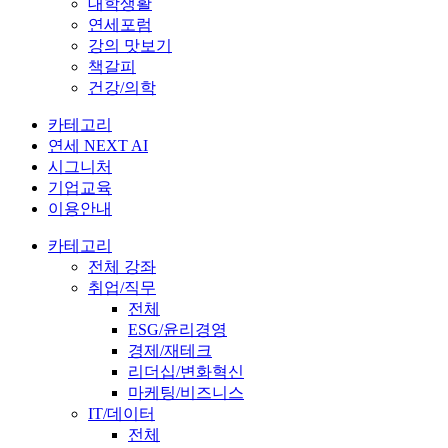
대학생활
연세포럼
강의 맛보기
책갈피
건강/의학
카테고리
연세 NEXT AI
시그니처
기업교육
이용안내
카테고리
전체 강좌
취업/직무
전체
ESG/윤리경영
경제/재테크
리더십/변화혁신
마케팅/비즈니스
IT/데이터
전체