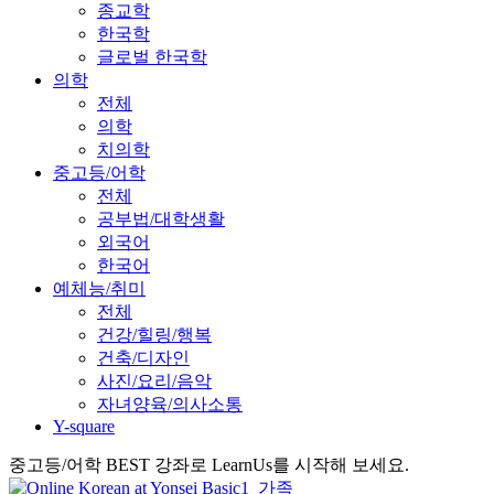
종교학
한국학
글로벌 한국학
의학
전체
의학
치의학
중고등/어학
전체
공부법/대학생활
외국어
한국어
예체능/취미
전체
건강/힐링/행복
건축/디자인
사진/요리/음악
자녀양육/의사소통
Y-square
중고등/어학 BEST 강좌로 LearnUs를 시작해 보세요.