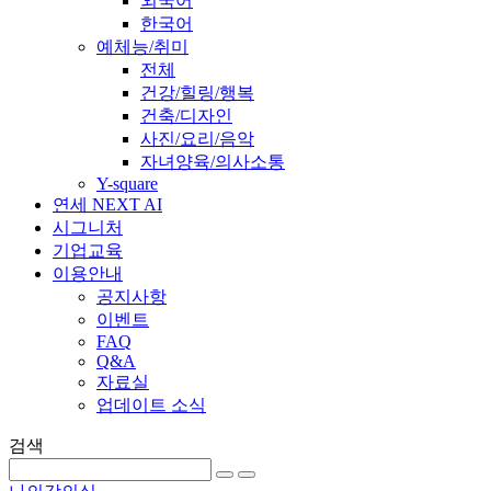
외국어
한국어
예체능/취미
전체
건강/힐링/행복
건축/디자인
사진/요리/음악
자녀양육/의사소통
Y-square
연세 NEXT AI
시그니처
기업교육
이용안내
공지사항
이벤트
FAQ
Q&A
자료실
업데이트 소식
검색