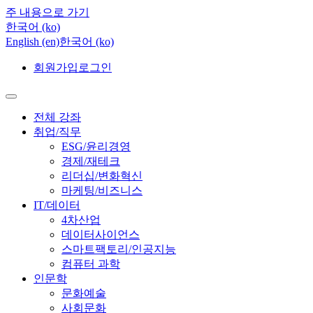
주 내용으로 가기
한국어 ‎(ko)‎
English ‎(en)‎
한국어 ‎(ko)‎
회원가입
로그인
전체 강좌
취업/직무
ESG/윤리경영
경제/재테크
리더십/변화혁신
마케팅/비즈니스
IT/데이터
4차산업
데이터사이언스
스마트팩토리/인공지능
컴퓨터 과학
인문학
문화예술
사회문화