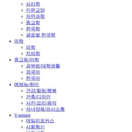
심리학
인문교양
자연과학
종교학
한국학
글로벌 한국학
의학
의학
치의학
중고등/어학
공부법/대학생활
외국어
한국어
예체능/취미
건강/힐링/행복
건축/디자인
사진/요리/음악
자녀양육/의사소통
Y-square
데일리포커스
사회혁신