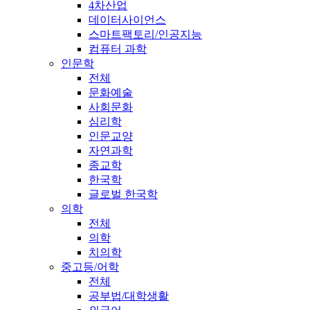
4차산업
데이터사이언스
스마트팩토리/인공지능
컴퓨터 과학
인문학
전체
문화예술
사회문화
심리학
인문교양
자연과학
종교학
한국학
글로벌 한국학
의학
전체
의학
치의학
중고등/어학
전체
공부법/대학생활