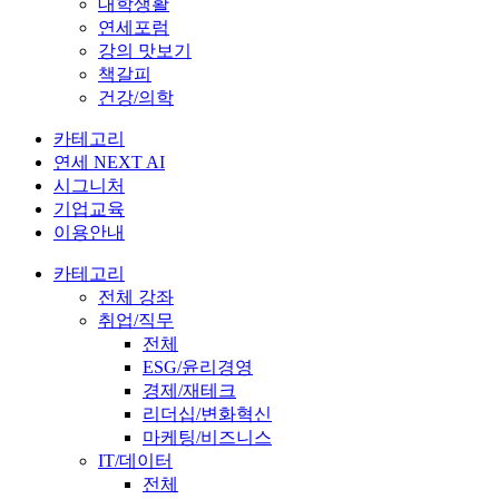
대학생활
연세포럼
강의 맛보기
책갈피
건강/의학
카테고리
연세 NEXT AI
시그니처
기업교육
이용안내
카테고리
전체 강좌
취업/직무
전체
ESG/윤리경영
경제/재테크
리더십/변화혁신
마케팅/비즈니스
IT/데이터
전체