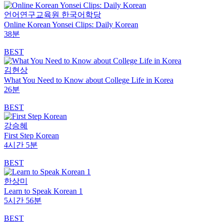
언어연구교육원 한국어학당
Online Korean Yonsei Clips: Daily Korean
38분
BEST
김현상
What You Need to Know about College Life in Korea
26분
BEST
강승혜
First Step Korean
4시간 5분
BEST
한상미
Learn to Speak Korean 1
5시간 56분
BEST