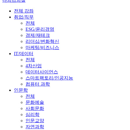
나의강의실
전체 강좌
취업/직무
전체
ESG/윤리경영
경제/재테크
리더십/변화혁신
마케팅/비즈니스
IT/데이터
전체
4차산업
데이터사이언스
스마트팩토리/인공지능
컴퓨터 과학
인문학
전체
문화예술
사회문화
심리학
인문교양
자연과학