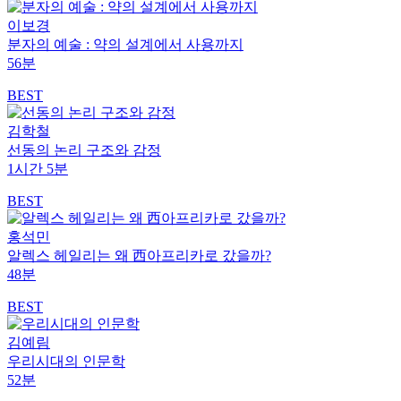
이보경
분자의 예술 : 약의 설계에서 사용까지
56분
BEST
김학철
선동의 논리 구조와 감정
1시간 5분
BEST
홍석민
알렉스 헤일리는 왜 西아프리카로 갔을까?
48분
BEST
김예림
우리시대의 인문학
52분