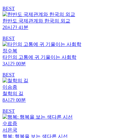
BEST
한반도 국제관계와 한국의 외교
20시간 41분
BEST
정수복
타인의 고통에 귀 기울이는 사회학
3시간 00분
BEST
이승종
철학의 길
8시간 00분
BEST
수료증
서은국
행복: 행복을 보는 색다른 시선