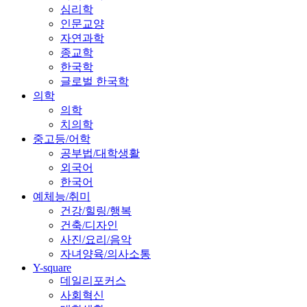
심리학
인문교양
자연과학
종교학
한국학
글로벌 한국학
의학
의학
치의학
중고등/어학
공부법/대학생활
외국어
한국어
예체능/취미
건강/힐링/행복
건축/디자인
사진/요리/음악
자녀양육/의사소통
Y-square
데일리포커스
사회혁신