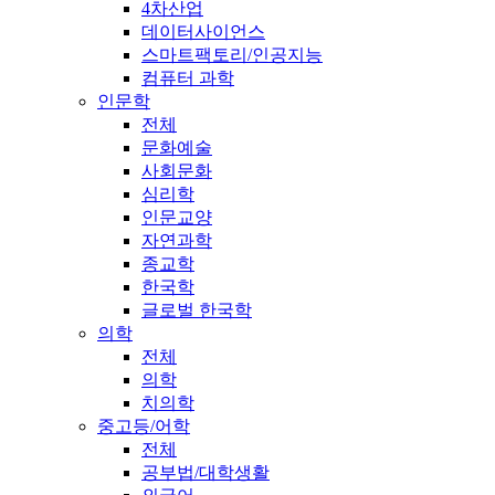
4차산업
데이터사이언스
스마트팩토리/인공지능
컴퓨터 과학
인문학
전체
문화예술
사회문화
심리학
인문교양
자연과학
종교학
한국학
글로벌 한국학
의학
전체
의학
치의학
중고등/어학
전체
공부법/대학생활