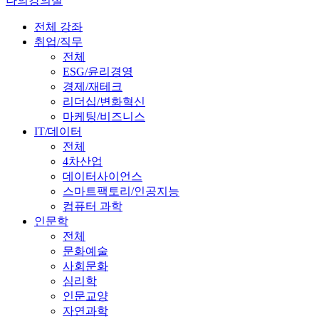
나의강의실
전체 강좌
취업/직무
전체
ESG/윤리경영
경제/재테크
리더십/변화혁신
마케팅/비즈니스
IT/데이터
전체
4차산업
데이터사이언스
스마트팩토리/인공지능
컴퓨터 과학
인문학
전체
문화예술
사회문화
심리학
인문교양
자연과학