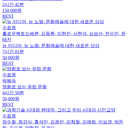
2시간 42분
150,000원
BEST
수료증
홀로우벡토드베른, 김동환, 이현진, 서현석, 심보선, 전수진, 윤
태진
뉴 미디어, 뉴 노멀: 문화예술에 대한 새로운 상상
7시간 01분
50,000원
BEST
수료증
박혜숙
영화로 보는 유럽 문화
4시간 50분
50,000원
BEST
수료증
장수철, 최강식, 홍석민, 김응빈, 김학철, 김예림, 이보경, 박돈
하, 김수정, 양현정, 유광수