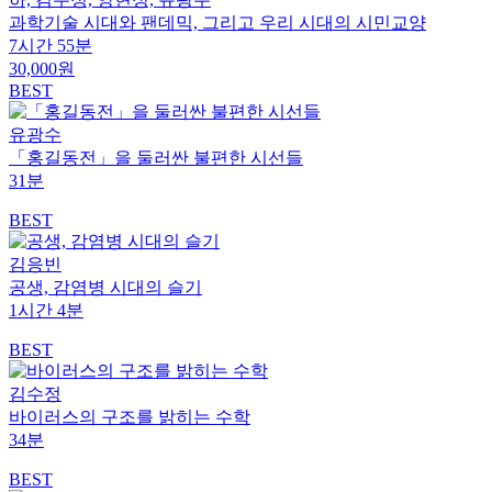
과학기술 시대와 팬데믹, 그리고 우리 시대의 시민교양
7시간 55분
30,000원
BEST
유광수
「홍길동전」을 둘러싼 불편한 시선들
31분
BEST
김응빈
공생, 감염병 시대의 슬기
1시간 4분
BEST
김수정
바이러스의 구조를 밝히는 수학
34분
BEST