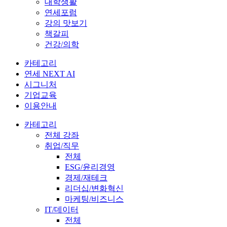
대학생활
연세포럼
강의 맛보기
책갈피
건강/의학
카테고리
연세 NEXT AI
시그니처
기업교육
이용안내
카테고리
전체 강좌
취업/직무
전체
ESG/윤리경영
경제/재테크
리더십/변화혁신
마케팅/비즈니스
IT/데이터
전체