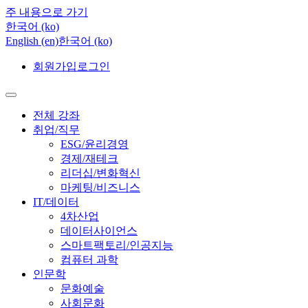
주 내용으로 가기
한국어 ‎(ko)‎
English ‎(en)‎
한국어 ‎(ko)‎
회원가입
로그인
전체 강좌
취업/직무
ESG/윤리경영
경제/재테크
리더십/변화혁신
마케팅/비즈니스
IT/데이터
4차산업
데이터사이언스
스마트팩토리/인공지능
컴퓨터 과학
인문학
문화예술
사회문화