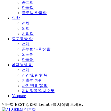
종교학
한국학
글로벌 한국학
의학
전체
의학
치의학
중고등/어학
전체
공부법/대학생활
외국어
한국어
예체능/취미
전체
건강/힐링/행복
건축/디자인
사진/요리/음악
자녀양육/의사소통
Y-square
인문학 BEST 강좌로 LearnUs를 시작해 보세요.