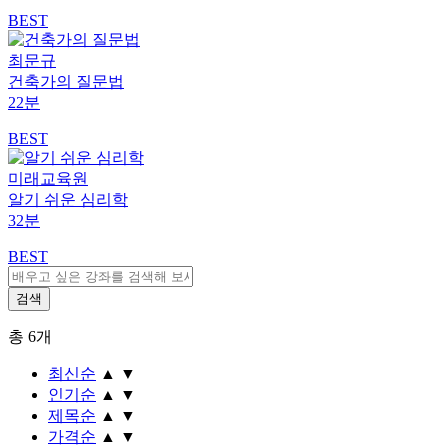
BEST
최문규
건축가의 질문법
22분
BEST
미래교육원
알기 쉬운 심리학
32분
BEST
총
6
개
최신순
▲
▼
인기순
▲
▼
제목순
▲
▼
가격순
▲
▼