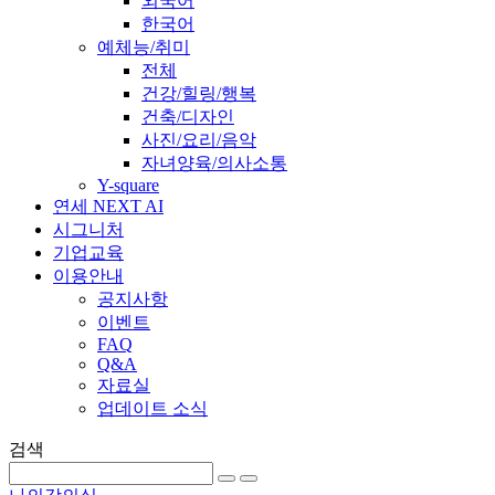
외국어
한국어
예체능/취미
전체
건강/힐링/행복
건축/디자인
사진/요리/음악
자녀양육/의사소통
Y-square
연세 NEXT AI
시그니처
기업교육
이용안내
공지사항
이벤트
FAQ
Q&A
자료실
업데이트 소식
검색