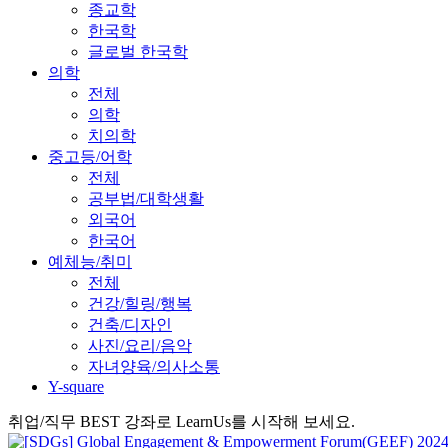
종교학
한국학
글로벌 한국학
의학
전체
의학
치의학
중고등/어학
전체
공부법/대학생활
외국어
한국어
예체능/취미
전체
건강/힐링/행복
건축/디자인
사진/요리/음악
자녀양육/의사소통
Y-square
취업/직무 BEST 강좌로 LearnUs를 시작해 보세요.