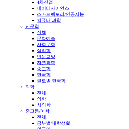
4차산업
데이터사이언스
스마트팩토리/인공지능
컴퓨터 과학
인문학
전체
문화예술
사회문화
심리학
인문교양
자연과학
종교학
한국학
글로벌 한국학
의학
전체
의학
치의학
중고등/어학
전체
공부법/대학생활