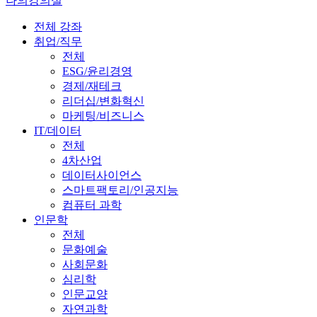
나의강의실
전체 강좌
취업/직무
전체
ESG/윤리경영
경제/재테크
리더십/변화혁신
마케팅/비즈니스
IT/데이터
전체
4차산업
데이터사이언스
스마트팩토리/인공지능
컴퓨터 과학
인문학
전체
문화예술
사회문화
심리학
인문교양
자연과학