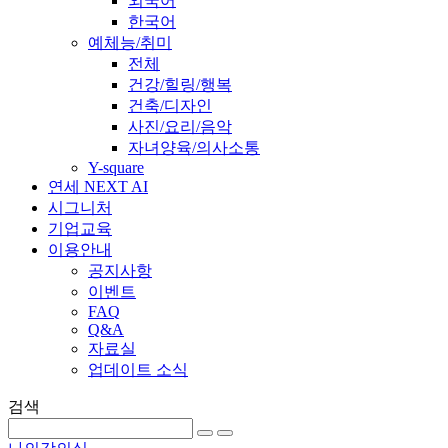
외국어
한국어
예체능/취미
전체
건강/힐링/행복
건축/디자인
사진/요리/음악
자녀양육/의사소통
Y-square
연세 NEXT AI
시그니처
기업교육
이용안내
공지사항
이벤트
FAQ
Q&A
자료실
업데이트 소식
검색