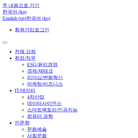
주 내용으로 가기
한국어 ‎(ko)‎
English ‎(en)‎
한국어 ‎(ko)‎
회원가입
로그인
전체 강좌
취업/직무
ESG/윤리경영
경제/재테크
리더십/변화혁신
마케팅/비즈니스
IT/데이터
4차산업
데이터사이언스
스마트팩토리/인공지능
컴퓨터 과학
인문학
문화예술
사회문화