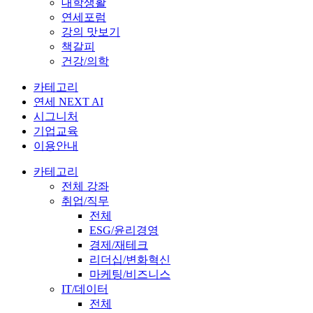
대학생활
연세포럼
강의 맛보기
책갈피
건강/의학
카테고리
연세 NEXT AI
시그니처
기업교육
이용안내
카테고리
전체 강좌
취업/직무
전체
ESG/윤리경영
경제/재테크
리더십/변화혁신
마케팅/비즈니스
IT/데이터
전체