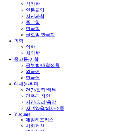
심리학
인문교양
자연과학
종교학
한국학
글로벌 한국학
의학
의학
치의학
중고등/어학
공부법/대학생활
외국어
한국어
예체능/취미
건강/힐링/행복
건축/디자인
사진/요리/음악
자녀양육/의사소통
Y-square
데일리포커스
사회혁신