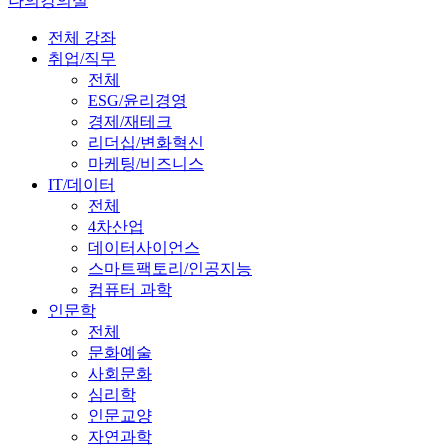
나의강의실
전체 강좌
취업/직무
전체
ESG/윤리경영
경제/재테크
리더십/변화혁신
마케팅/비즈니스
IT/데이터
전체
4차산업
데이터사이언스
스마트팩토리/인공지능
컴퓨터 과학
인문학
전체
문화예술
사회문화
심리학
인문교양
자연과학