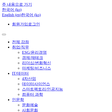
주 내용으로 가기
한국어 ‎(ko)‎
English ‎(en)‎
한국어 ‎(ko)‎
회원가입
로그인
전체 강좌
취업/직무
ESG/윤리경영
경제/재테크
리더십/변화혁신
마케팅/비즈니스
IT/데이터
4차산업
데이터사이언스
스마트팩토리/인공지능
컴퓨터 과학
인문학
문화예술
사회문화