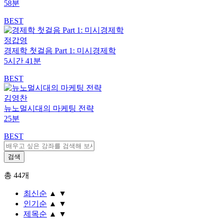
58분
BEST
정갑영
경제학 첫걸음 Part 1: 미시경제학
5시간 41분
BEST
김영찬
뉴노멀시대의 마케팅 전략
25분
BEST
총
44
개
최신순
▲
▼
인기순
▲
▼
제목순
▲
▼