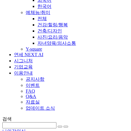
외국어
한국어
예체능/취미
전체
건강/힐링/행복
건축/디자인
사진/요리/음악
자녀양육/의사소통
Y-square
연세 NEXT AI
시그니처
기업교육
이용안내
공지사항
이벤트
FAQ
Q&A
자료실
업데이트 소식
검색