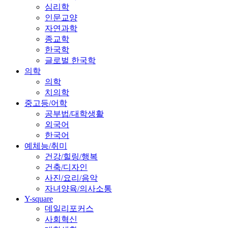
심리학
인문교양
자연과학
종교학
한국학
글로벌 한국학
의학
의학
치의학
중고등/어학
공부법/대학생활
외국어
한국어
예체능/취미
건강/힐링/행복
건축/디자인
사진/요리/음악
자녀양육/의사소통
Y-square
데일리포커스
사회혁신