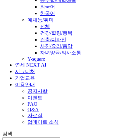
공부법/대학생활
외국어
한국어
예체능/취미
전체
건강/힐링/행복
건축/디자인
사진/요리/음악
자녀양육/의사소통
Y-square
연세 NEXT AI
시그니처
기업교육
이용안내
공지사항
이벤트
FAQ
Q&A
자료실
업데이트 소식
검색