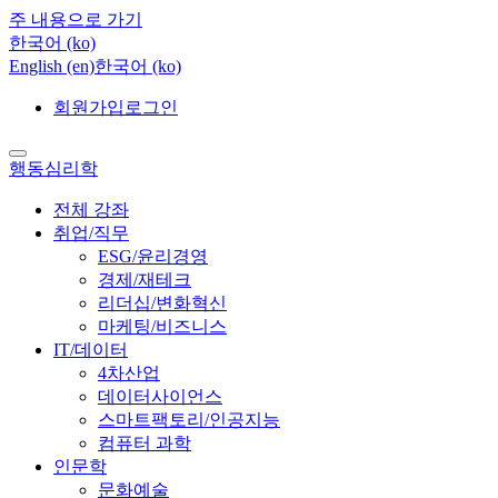
주 내용으로 가기
한국어 ‎(ko)‎
English ‎(en)‎
한국어 ‎(ko)‎
회원가입
로그인
행동심리학
전체 강좌
취업/직무
ESG/윤리경영
경제/재테크
리더십/변화혁신
마케팅/비즈니스
IT/데이터
4차산업
데이터사이언스
스마트팩토리/인공지능
컴퓨터 과학
인문학
문화예술