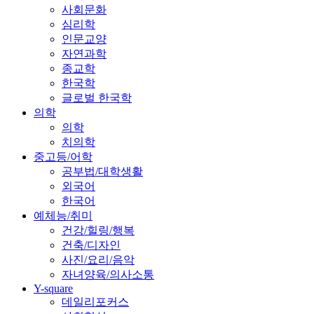
사회문화
심리학
인문교양
자연과학
종교학
한국학
글로벌 한국학
의학
의학
치의학
중고등/어학
공부법/대학생활
외국어
한국어
예체능/취미
건강/힐링/행복
건축/디자인
사진/요리/음악
자녀양육/의사소통
Y-square
데일리포커스