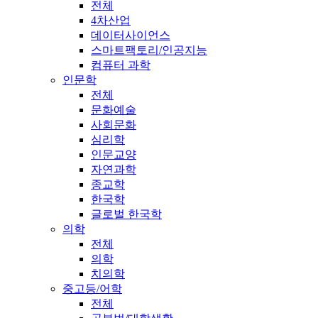
전체
4차산업
데이터사이언스
스마트팩토리/인공지능
컴퓨터 과학
인문학
전체
문화예술
사회문화
심리학
인문교양
자연과학
종교학
한국학
글로벌 한국학
의학
전체
의학
치의학
중고등/어학
전체