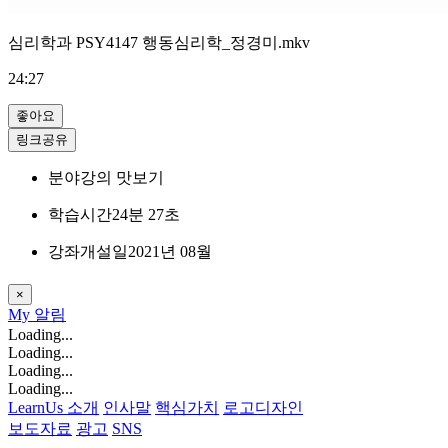
심리학과 PSY4147 행동심리학_정경미.mkv
24:27
좋아요
링크공유
분야
강의 맛보기
학습시간
24분 27초
강좌개설일
2021년 08월
×
My
알림
Loading...
Loading...
Loading...
Loading...
LearnUs 소개
인사말
핵심가치
로고디자인
보도자료
광고
SNS