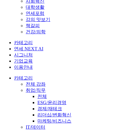
사회혁신
대학생활
연세포럼
강의 맛보기
책갈피
건강/의학
카테고리
연세 NEXT AI
시그니처
기업교육
이용안내
카테고리
전체 강좌
취업/직무
전체
ESG/윤리경영
경제/재테크
리더십/변화혁신
마케팅/비즈니스
IT/데이터