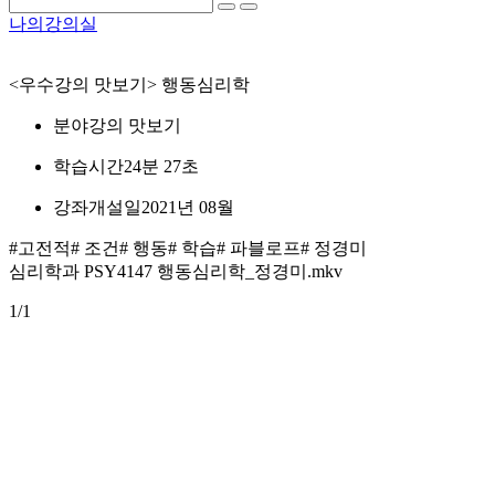
나의강의실
<우수강의 맛보기> 행동심리학
분야
강의 맛보기
학습시간
24분 27초
강좌개설일
2021년 08월
#고전적
# 조건
# 행동
# 학습
# 파블로프
# 정경미
심리학과 PSY4147 행동심리학_정경미.mkv
1
/1