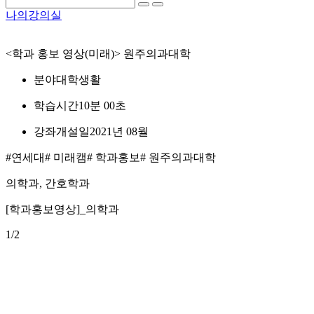
나의강의실
<학과 홍보 영상(미래)> 원주의과대학
분야
대학생활
학습시간
10분 00초
강좌개설일
2021년 08월
#연세대
# 미래캠
# 학과홍보
# 원주의과대학
의학과, 간호학과
[학과홍보영상]_의학과
1
/2