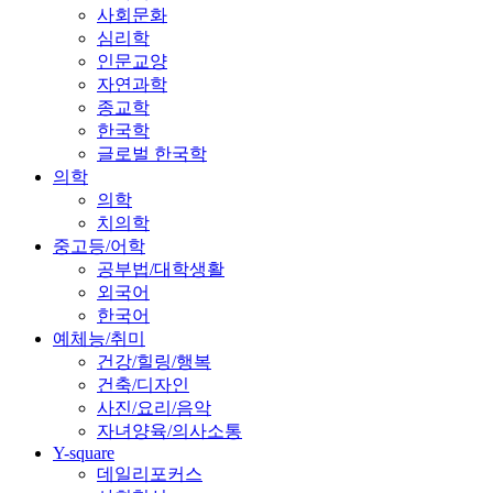
사회문화
심리학
인문교양
자연과학
종교학
한국학
글로벌 한국학
의학
의학
치의학
중고등/어학
공부법/대학생활
외국어
한국어
예체능/취미
건강/힐링/행복
건축/디자인
사진/요리/음악
자녀양육/의사소통
Y-square
데일리포커스