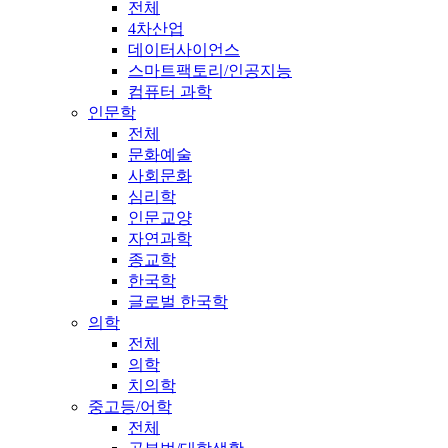
전체
4차산업
데이터사이언스
스마트팩토리/인공지능
컴퓨터 과학
인문학
전체
문화예술
사회문화
심리학
인문교양
자연과학
종교학
한국학
글로벌 한국학
의학
전체
의학
치의학
중고등/어학
전체