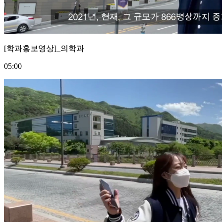
[학과홍보영상]_의학과
05:00