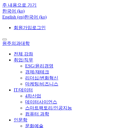
주 내용으로 가기
한국어 ‎(ko)‎
English ‎(en)‎
한국어 ‎(ko)‎
회원가입
로그인
원주의과대학
전체 강좌
취업/직무
ESG/윤리경영
경제/재테크
리더십/변화혁신
마케팅/비즈니스
IT/데이터
4차산업
데이터사이언스
스마트팩토리/인공지능
컴퓨터 과학
인문학
문화예술