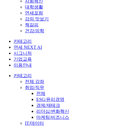
사회혁신
대학생활
연세포럼
강의 맛보기
책갈피
건강/의학
카테고리
연세 NEXT AI
시그니처
기업교육
이용안내
카테고리
전체 강좌
취업/직무
전체
ESG/윤리경영
경제/재테크
리더십/변화혁신
마케팅/비즈니스
IT/데이터