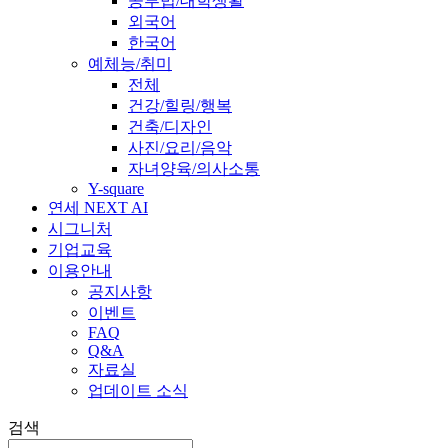
공부법/대학생활
외국어
한국어
예체능/취미
전체
건강/힐링/행복
건축/디자인
사진/요리/음악
자녀양육/의사소통
Y-square
연세 NEXT AI
시그니처
기업교육
이용안내
공지사항
이벤트
FAQ
Q&A
자료실
업데이트 소식
검색