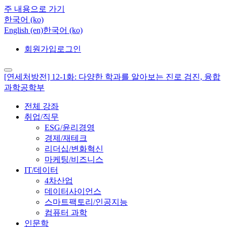
주 내용으로 가기
한국어 ‎(ko)‎
English ‎(en)‎
한국어 ‎(ko)‎
회원가입
로그인
[연세처방전] 12-1화: 다양한 학과를 알아보는 진로 검진, 융합
과학공학부
전체 강좌
취업/직무
ESG/윤리경영
경제/재테크
리더십/변화혁신
마케팅/비즈니스
IT/데이터
4차산업
데이터사이언스
스마트팩토리/인공지능
컴퓨터 과학
인문학