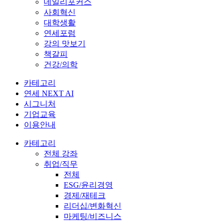
데일리포커스
사회혁신
대학생활
연세포럼
강의 맛보기
책갈피
건강/의학
카테고리
연세 NEXT AI
시그니처
기업교육
이용안내
카테고리
전체 강좌
취업/직무
전체
ESG/윤리경영
경제/재테크
리더십/변화혁신
마케팅/비즈니스