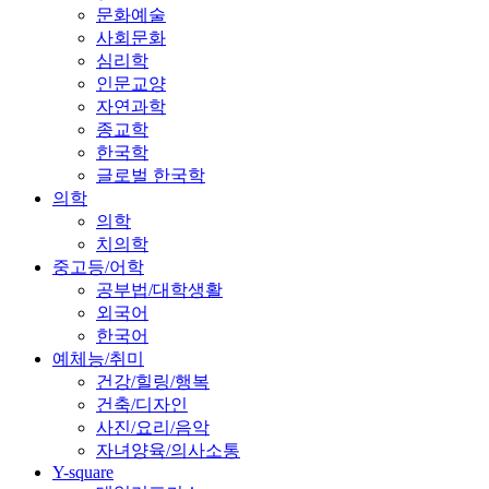
문화예술
사회문화
심리학
인문교양
자연과학
종교학
한국학
글로벌 한국학
의학
의학
치의학
중고등/어학
공부법/대학생활
외국어
한국어
예체능/취미
건강/힐링/행복
건축/디자인
사진/요리/음악
자녀양육/의사소통
Y-square