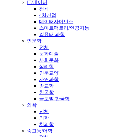
IT/데이터
전체
4차산업
데이터사이언스
스마트팩토리/인공지능
컴퓨터 과학
인문학
전체
문화예술
사회문화
심리학
인문교양
자연과학
종교학
한국학
글로벌 한국학
의학
전체
의학
치의학
중고등/어학