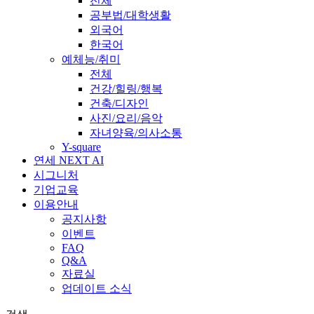
전체
공부법/대학생활
외국어
한국어
예체능/취미
전체
건강/힐링/행복
건축/디자인
사진/요리/음악
자녀양육/의사소통
Y-square
연세 NEXT AI
시그니처
기업교육
이용안내
공지사항
이벤트
FAQ
Q&A
자료실
업데이트 소식