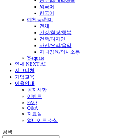
공부법/대학생활
외국어
한국어
예체능/취미
전체
건강/힐링/행복
건축/디자인
사진/요리/음악
자녀양육/의사소통
Y-square
연세 NEXT AI
시그니처
기업교육
이용안내
공지사항
이벤트
FAQ
Q&A
자료실
업데이트 소식
검색