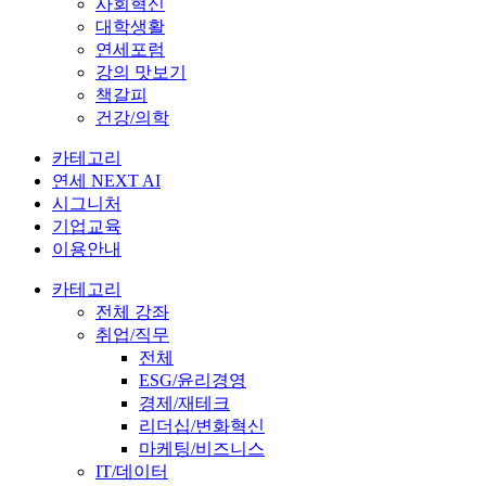
사회혁신
대학생활
연세포럼
강의 맛보기
책갈피
건강/의학
카테고리
연세 NEXT AI
시그니처
기업교육
이용안내
카테고리
전체 강좌
취업/직무
전체
ESG/윤리경영
경제/재테크
리더십/변화혁신
마케팅/비즈니스
IT/데이터