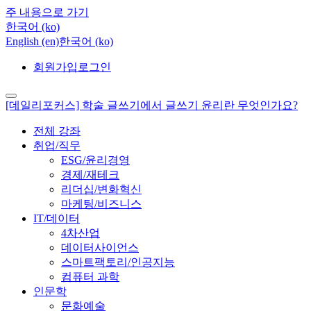
주 내용으로 가기
한국어 ‎(ko)‎
English ‎(en)‎
한국어 ‎(ko)‎
회원가입
로그인
[데일리포커스] 학술 글쓰기에서 글쓰기 윤리란 무엇인가요?
전체 강좌
취업/직무
ESG/윤리경영
경제/재테크
리더십/변화혁신
마케팅/비즈니스
IT/데이터
4차산업
데이터사이언스
스마트팩토리/인공지능
컴퓨터 과학
인문학
문화예술