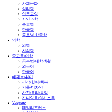
사회문화
심리학
인문교양
자연과학
종교학
한국학
글로벌 한국학
의학
의학
치의학
중고등/어학
공부법/대학생활
외국어
한국어
예체능/취미
건강/힐링/행복
건축/디자인
사진/요리/음악
자녀양육/의사소통
Y-square
데일리포커스