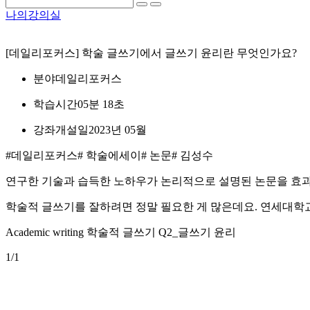
나의강의실
[데일리포커스] 학술 글쓰기에서 글쓰기 윤리란 무엇인가요?
분야
데일리포커스
학습시간
05분 18초
강좌개설일
2023년 05월
#데일리포커스
# 학술에세이
# 논문
# 김성수
연구한 기술과 습득한 노하우가 논리적으로 설명된 논문을 효
학술적 글쓰기를 잘하려면 정말 필요한 게 많은데요. 연세대학
Academic writing 학술적 글쓰기 Q2_글쓰기 윤리
1
/1