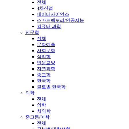
전체
4차산업
데이터사이언스
스마트팩토리/인공지능
컴퓨터 과학
인문학
전체
문화예술
사회문화
심리학
인문교양
자연과학
종교학
한국학
글로벌 한국학
의학
전체
의학
치의학
중고등/어학
전체