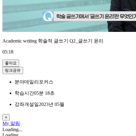
Academic writing 학술적 글쓰기 Q2_글쓰기 윤리
05:18
좋아요
링크공유
분야
데일리포커스
학습시간
05분 18초
강좌개설일
2023년 05월
×
My
알림
Loading...
Loading...