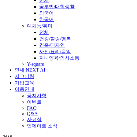
전체
공부법/대학생활
외국어
한국어
예체능/취미
전체
건강/힐링/행복
건축/디자인
사진/요리/음악
자녀양육/의사소통
Y-square
연세 NEXT AI
시그니처
기업교육
이용안내
공지사항
이벤트
FAQ
Q&A
자료실
업데이트 소식