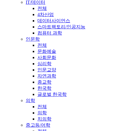
IT/데이터
전체
4차산업
데이터사이언스
스마트팩토리/인공지능
컴퓨터 과학
인문학
전체
문화예술
사회문화
심리학
인문교양
자연과학
종교학
한국학
글로벌 한국학
의학
전체
의학
치의학
중고등/어학