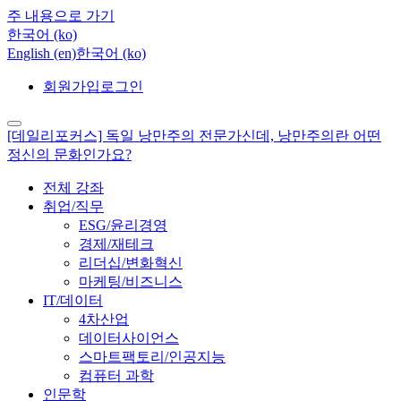
주 내용으로 가기
한국어 ‎(ko)‎
English ‎(en)‎
한국어 ‎(ko)‎
회원가입
로그인
[데일리포커스] 독일 낭만주의 전문가신데, 낭만주의란 어떤
정신의 문화인가요?
전체 강좌
취업/직무
ESG/윤리경영
경제/재테크
리더십/변화혁신
마케팅/비즈니스
IT/데이터
4차산업
데이터사이언스
스마트팩토리/인공지능
컴퓨터 과학
인문학