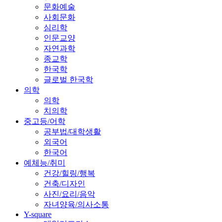
문화예술
사회문화
심리학
인문교양
자연과학
종교학
한국학
글로벌 한국학
의학
의학
치의학
중고등/어학
공부법/대학생활
외국어
한국어
예체능/취미
건강/힐링/행복
건축/디자인
사진/요리/음악
자녀양육/의사소통
Y-square