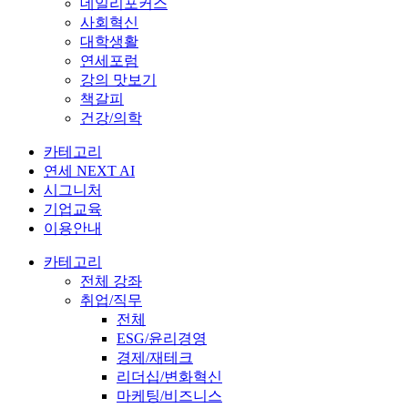
데일리포커스
사회혁신
대학생활
연세포럼
강의 맛보기
책갈피
건강/의학
카테고리
연세 NEXT AI
시그니처
기업교육
이용안내
카테고리
전체 강좌
취업/직무
전체
ESG/윤리경영
경제/재테크
리더십/변화혁신
마케팅/비즈니스