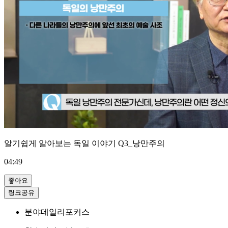
알기쉽게 알아보는 독일 이야기 Q3_낭만주의
04:49
좋아요
링크공유
분야
데일리포커스