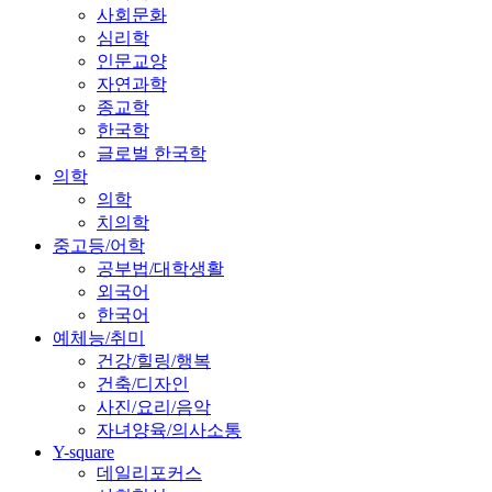
사회문화
심리학
인문교양
자연과학
종교학
한국학
글로벌 한국학
의학
의학
치의학
중고등/어학
공부법/대학생활
외국어
한국어
예체능/취미
건강/힐링/행복
건축/디자인
사진/요리/음악
자녀양육/의사소통
Y-square
데일리포커스