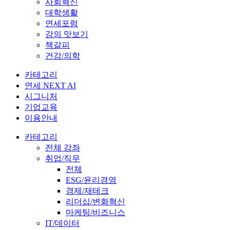
사회혁신
대학생활
연세포럼
강의 맛보기
책갈피
건강/의학
카테고리
연세 NEXT AI
시그니처
기업교육
이용안내
카테고리
전체 강좌
취업/직무
전체
ESG/윤리경영
경제/재테크
리더십/변화혁신
마케팅/비즈니스
IT/데이터