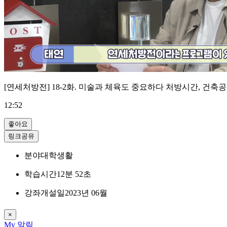
[연세처방전] 18-2화. 미술과 체육도 중요하다 처방시간, 건축
12:52
좋아요
링크공유
분야
대학생활
학습시간
12분 52초
강좌개설일
2023년 06월
×
My
알림