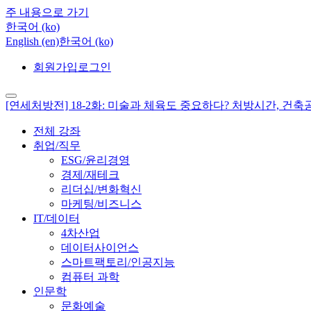
주 내용으로 가기
한국어 ‎(ko)‎
English ‎(en)‎
한국어 ‎(ko)‎
회원가입
로그인
[연세처방전] 18-2화: 미술과 체육도 중요하다? 처방시간, 건
전체 강좌
취업/직무
ESG/윤리경영
경제/재테크
리더십/변화혁신
마케팅/비즈니스
IT/데이터
4차산업
데이터사이언스
스마트팩토리/인공지능
컴퓨터 과학
인문학
문화예술