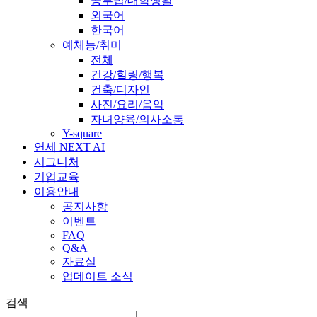
공부법/대학생활
외국어
한국어
예체능/취미
전체
건강/힐링/행복
건축/디자인
사진/요리/음악
자녀양육/의사소통
Y-square
연세 NEXT AI
시그니처
기업교육
이용안내
공지사항
이벤트
FAQ
Q&A
자료실
업데이트 소식
검색