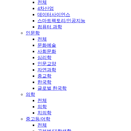
전체
4차산업
데이터사이언스
스마트팩토리/인공지능
컴퓨터 과학
인문학
전체
문화예술
사회문화
심리학
인문교양
자연과학
종교학
한국학
글로벌 한국학
의학
전체
의학
치의학
중고등/어학
전체