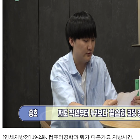
[연세처방전] 19-2화. 컴퓨터공학과 뭐가 다른가요 처방시간,