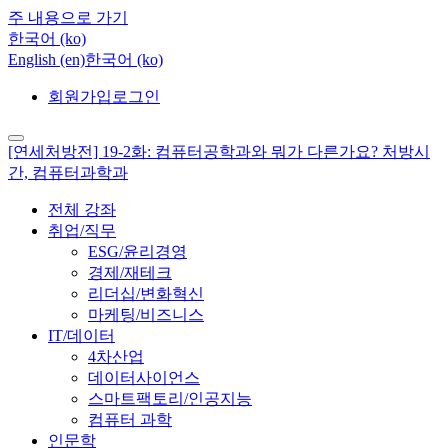
주 내용으로 가기
한국어 ‎(ko)‎
English ‎(en)‎
한국어 ‎(ko)‎
회원가입
로그인
[연세처방전] 19-2화: 컴퓨터공학과와 뭐가 다른가요? 처방시
간, 컴퓨터과학과
전체 강좌
취업/직무
ESG/윤리경영
경제/재테크
리더십/변화혁신
마케팅/비즈니스
IT/데이터
4차산업
데이터사이언스
스마트팩토리/인공지능
컴퓨터 과학
인문학