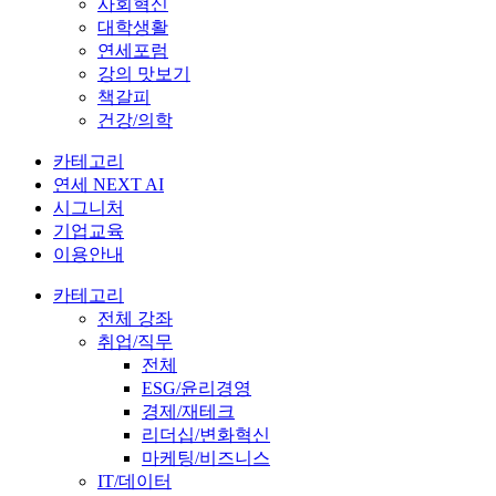
사회혁신
대학생활
연세포럼
강의 맛보기
책갈피
건강/의학
카테고리
연세 NEXT AI
시그니처
기업교육
이용안내
카테고리
전체 강좌
취업/직무
전체
ESG/윤리경영
경제/재테크
리더십/변화혁신
마케팅/비즈니스
IT/데이터