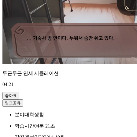
두근두근 연세 시뮬레이션
04:21
좋아요
링크공유
분야
대학생활
학습시간
04분 21초