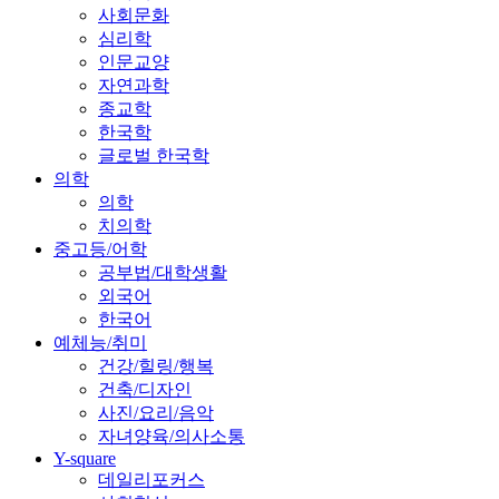
사회문화
심리학
인문교양
자연과학
종교학
한국학
글로벌 한국학
의학
의학
치의학
중고등/어학
공부법/대학생활
외국어
한국어
예체능/취미
건강/힐링/행복
건축/디자인
사진/요리/음악
자녀양육/의사소통
Y-square
데일리포커스