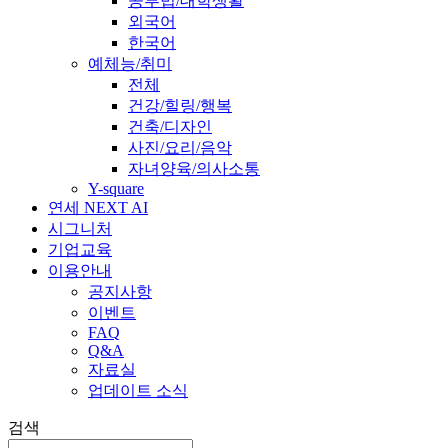
공부법/대학생활
외국어
한국어
예체능/취미
전체
건강/힐링/행복
건축/디자인
사진/요리/음악
자녀양육/의사소통
Y-square
연세 NEXT AI
시그니처
기업교육
이용안내
공지사항
이벤트
FAQ
Q&A
자료실
업데이트 소식
검색