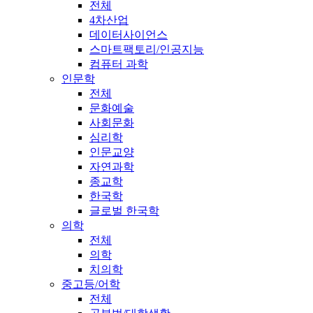
전체
4차산업
데이터사이언스
스마트팩토리/인공지능
컴퓨터 과학
인문학
전체
문화예술
사회문화
심리학
인문교양
자연과학
종교학
한국학
글로벌 한국학
의학
전체
의학
치의학
중고등/어학
전체