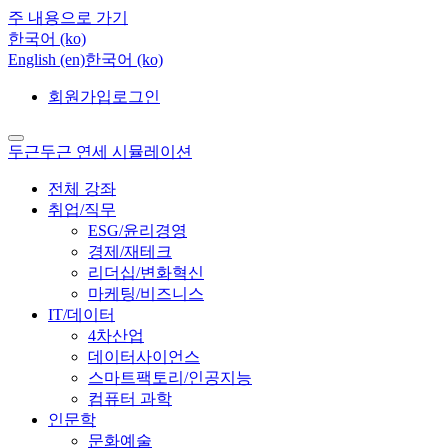
주 내용으로 가기
한국어 ‎(ko)‎
English ‎(en)‎
한국어 ‎(ko)‎
회원가입
로그인
두근두근 연세 시뮬레이션
전체 강좌
취업/직무
ESG/윤리경영
경제/재테크
리더십/변화혁신
마케팅/비즈니스
IT/데이터
4차산업
데이터사이언스
스마트팩토리/인공지능
컴퓨터 과학
인문학
문화예술