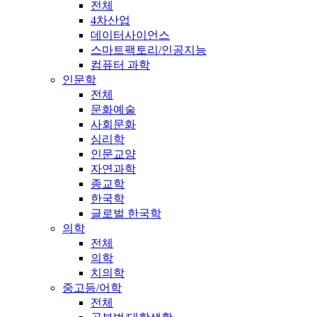
전체
4차산업
데이터사이언스
스마트팩토리/인공지능
컴퓨터 과학
인문학
전체
문화예술
사회문화
심리학
인문교양
자연과학
종교학
한국학
글로벌 한국학
의학
전체
의학
치의학
중고등/어학
전체