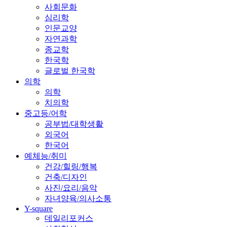
사회문화
심리학
인문교양
자연과학
종교학
한국학
글로벌 한국학
의학
의학
치의학
중고등/어학
공부법/대학생활
외국어
한국어
예체능/취미
건강/힐링/행복
건축/디자인
사진/요리/음악
자녀양육/의사소통
Y-square
데일리포커스