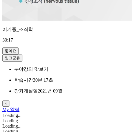
이기종_조직학
30:17
좋아요
링크공유
분야
강의 맛보기
학습시간
30분 17초
강좌개설일
2021년 09월
×
My
알림
Loading...
Loading...
Loading...
Loading...