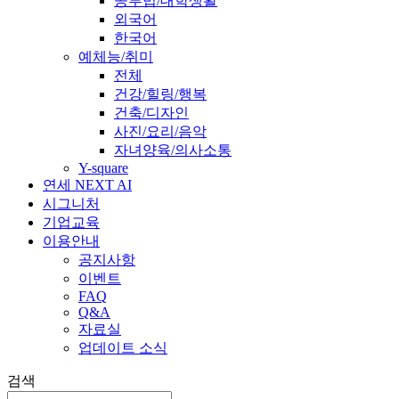
공부법/대학생활
외국어
한국어
예체능/취미
전체
건강/힐링/행복
건축/디자인
사진/요리/음악
자녀양육/의사소통
Y-square
연세 NEXT AI
시그니처
기업교육
이용안내
공지사항
이벤트
FAQ
Q&A
자료실
업데이트 소식
검색