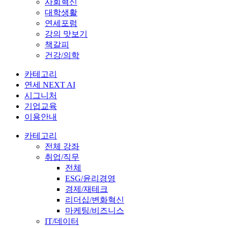
사회혁신
대학생활
연세포럼
강의 맛보기
책갈피
건강/의학
카테고리
연세 NEXT AI
시그니처
기업교육
이용안내
카테고리
전체 강좌
취업/직무
전체
ESG/윤리경영
경제/재테크
리더십/변화혁신
마케팅/비즈니스
IT/데이터