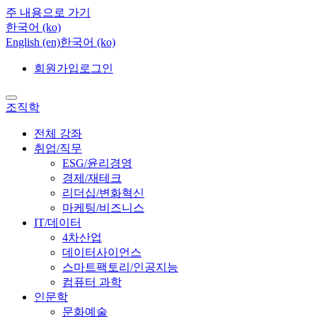
주 내용으로 가기
한국어 ‎(ko)‎
English ‎(en)‎
한국어 ‎(ko)‎
회원가입
로그인
조직학
전체 강좌
취업/직무
ESG/윤리경영
경제/재테크
리더십/변화혁신
마케팅/비즈니스
IT/데이터
4차산업
데이터사이언스
스마트팩토리/인공지능
컴퓨터 과학
인문학
문화예술