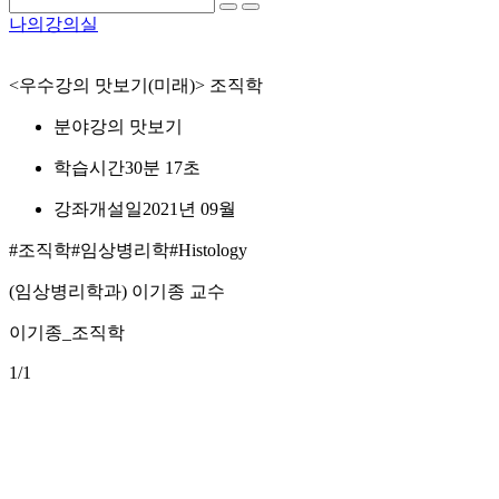
나의강의실
<우수강의 맛보기(미래)> 조직학
분야
강의 맛보기
학습시간
30분 17초
강좌개설일
2021년 09월
#조직학
#임상병리학
#Histology
(임상병리학과) 이기종 교수
이기종_조직학
1
/1