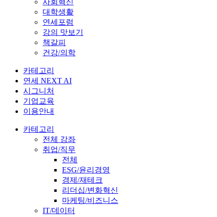
사회혁신
대학생활
연세포럼
강의 맛보기
책갈피
건강/의학
카테고리
연세 NEXT AI
시그니처
기업교육
이용안내
카테고리
전체 강좌
취업/직무
전체
ESG/윤리경영
경제/재테크
리더십/변화혁신
마케팅/비즈니스
IT/데이터