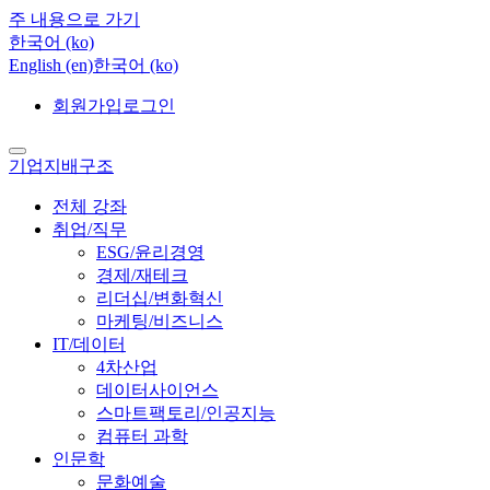
주 내용으로 가기
한국어 ‎(ko)‎
English ‎(en)‎
한국어 ‎(ko)‎
회원가입
로그인
기업지배구조
전체 강좌
취업/직무
ESG/윤리경영
경제/재테크
리더십/변화혁신
마케팅/비즈니스
IT/데이터
4차산업
데이터사이언스
스마트팩토리/인공지능
컴퓨터 과학
인문학
문화예술