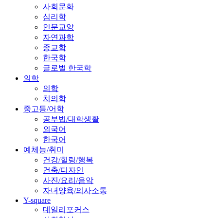
사회문화
심리학
인문교양
자연과학
종교학
한국학
글로벌 한국학
의학
의학
치의학
중고등/어학
공부법/대학생활
외국어
한국어
예체능/취미
건강/힐링/행복
건축/디자인
사진/요리/음악
자녀양육/의사소통
Y-square
데일리포커스