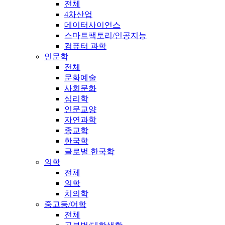
전체
4차산업
데이터사이언스
스마트팩토리/인공지능
컴퓨터 과학
인문학
전체
문화예술
사회문화
심리학
인문교양
자연과학
종교학
한국학
글로벌 한국학
의학
전체
의학
치의학
중고등/어학
전체