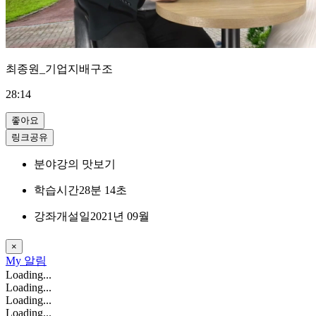
최종원_기업지배구조
28:14
좋아요
링크공유
분야
강의 맛보기
학습시간
28분 14초
강좌개설일
2021년 09월
×
My
알림
Loading...
Loading...
Loading...
Loading...