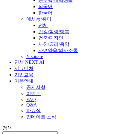
공부법/대학생활
외국어
한국어
예체능/취미
전체
건강/힐링/행복
건축/디자인
사진/요리/음악
자녀양육/의사소통
Y-square
연세 NEXT AI
시그니처
기업교육
이용안내
공지사항
이벤트
FAQ
Q&A
자료실
업데이트 소식
검색