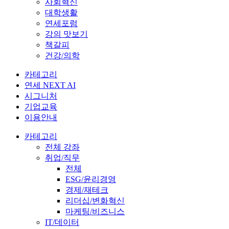
사회혁신
대학생활
연세포럼
강의 맛보기
책갈피
건강/의학
카테고리
연세 NEXT AI
시그니처
기업교육
이용안내
카테고리
전체 강좌
취업/직무
전체
ESG/윤리경영
경제/재테크
리더십/변화혁신
마케팅/비즈니스
IT/데이터