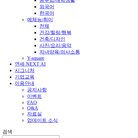
공부법/대학생활
외국어
한국어
예체능/취미
전체
건강/힐링/행복
건축/디자인
사진/요리/음악
자녀양육/의사소통
Y-square
연세 NEXT AI
시그니처
기업교육
이용안내
공지사항
이벤트
FAQ
Q&A
자료실
업데이트 소식
검색