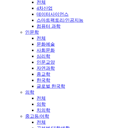
전체
4차산업
데이터사이언스
스마트팩토리/인공지능
컴퓨터 과학
인문학
전체
문화예술
사회문화
심리학
인문교양
자연과학
종교학
한국학
글로벌 한국학
의학
전체
의학
치의학
중고등/어학
전체