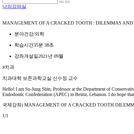
나의강의실
MANAGEMENT OF A CRACKED TOOTH : DILEMMAS AND SOL
분야
건강/의학
학습시간
35분 38초
강좌개설일
2021년 09월
#치과
치과대학 보존과학교실 신수정 교수
Hello! I am Su-Jung Shin, Professor at the Department of Conservative 
Endodontic Confederation (APEC) in Beirut, Lebanon. I do hope that anyo
국제강좌) MANAGEMENT OF A CRACKED TOOTH DILEMM
1
/1