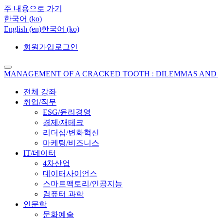
주 내용으로 가기
한국어 ‎(ko)‎
English ‎(en)‎
한국어 ‎(ko)‎
회원가입
로그인
MANAGEMENT OF A CRACKED TOOTH : DILEMMAS AND SOL
전체 강좌
취업/직무
ESG/윤리경영
경제/재테크
리더십/변화혁신
마케팅/비즈니스
IT/데이터
4차산업
데이터사이언스
스마트팩토리/인공지능
컴퓨터 과학
인문학
문화예술