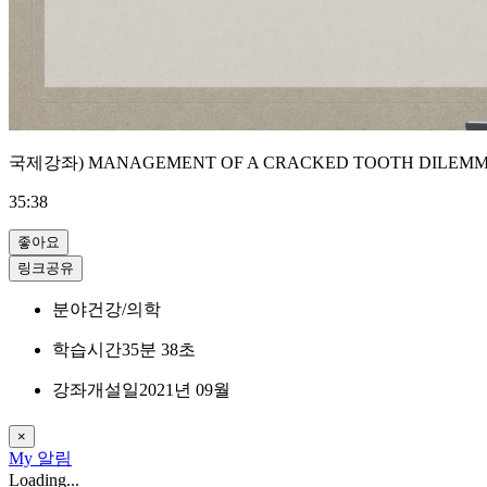
국제강좌) MANAGEMENT OF A CRACKED TOOTH DILEMM
35:38
좋아요
링크공유
분야
건강/의학
학습시간
35분 38초
강좌개설일
2021년 09월
×
My
알림
Loading...