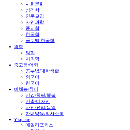
사회문화
심리학
인문교양
자연과학
종교학
한국학
글로벌 한국학
의학
의학
치의학
중고등/어학
공부법/대학생활
외국어
한국어
예체능/취미
건강/힐링/행복
건축/디자인
사진/요리/음악
자녀양육/의사소통
Y-square
데일리포커스