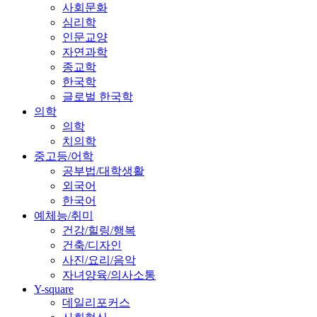
사회문화
심리학
인문교양
자연과학
종교학
한국학
글로벌 한국학
의학
의학
치의학
중고등/어학
공부법/대학생활
외국어
한국어
예체능/취미
건강/힐링/행복
건축/디자인
사진/요리/음악
자녀양육/의사소통
Y-square
데일리포커스