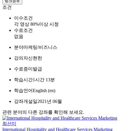
링크공유
조건
이수조건
각 영상 80%이상 시청
수료조건
없음
분야
마케팅/비즈니스
강의자
신현한
수료증
미발급
학습시간
1시간 13분
학습언어
English ‎(en)‎
강좌개설일
2021년 06월
관련 분야의 다른 강좌를 확인해 보세요.
최선미
International Hospitality and Healthcare Services Marketing