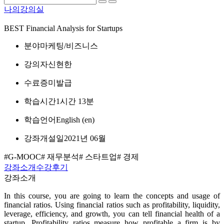
나의강의실
BEST
Financial Analysis for Startups
분야
마케팅/비즈니스
강의자
신현한
수료증
미발급
학습시간
1시간 13분
학습언어
English ‎(en)‎
강좌개설일
2021년 06월
#G-MOOC
# 재무분석
# 스타트업
# 경제
강좌소개
수강후기
강좌소개
In this course, you are going to learn the concepts and usage of
financial ratios. Using financial ratios such as profitability, liquidity,
leverage, efficiency, and growth, you can tell financial health of a
startup. Profitability ratios measure how profitable a firm is by