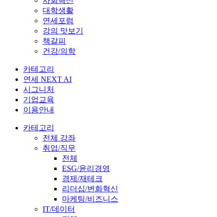
사회혁신
대학생활
연세포럼
강의 맛보기
책갈피
건강/의학
카테고리
연세 NEXT AI
시그니처
기업교육
이용안내
카테고리
전체 강좌
취업/직무
전체
ESG/윤리경영
경제/재테크
리더십/변화혁신
마케팅/비즈니스
IT/데이터