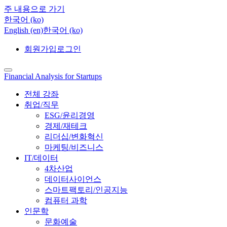
주 내용으로 가기
한국어 ‎(ko)‎
English ‎(en)‎
한국어 ‎(ko)‎
회원가입
로그인
Financial Analysis for Startups
전체 강좌
취업/직무
ESG/윤리경영
경제/재테크
리더십/변화혁신
마케팅/비즈니스
IT/데이터
4차산업
데이터사이언스
스마트팩토리/인공지능
컴퓨터 과학
인문학
문화예술