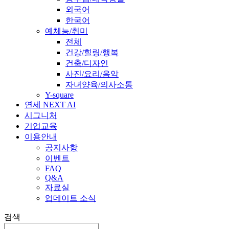
외국어
한국어
예체능/취미
전체
건강/힐링/행복
건축/디자인
사진/요리/음악
자녀양육/의사소통
Y-square
연세 NEXT AI
시그니처
기업교육
이용안내
공지사항
이벤트
FAQ
Q&A
자료실
업데이트 소식
검색