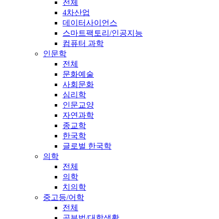
전체
4차산업
데이터사이언스
스마트팩토리/인공지능
컴퓨터 과학
인문학
전체
문화예술
사회문화
심리학
인문교양
자연과학
종교학
한국학
글로벌 한국학
의학
전체
의학
치의학
중고등/어학
전체
공부법/대학생활