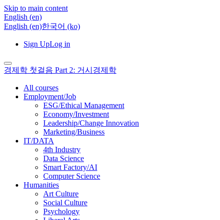
Skip to main content
English ‎(en)‎
English ‎(en)‎
한국어 ‎(ko)‎
Sign Up
Log in
경제학 첫걸음 Part 2: 거시경제학
All courses
Employment/Job
ESG/Ethical Management
Economy/Investment
Leadership/Change Innovation
Marketing/Business
IT/DATA
4th Industry
Data Science
Smart Factory/AI
Computer Science
Humanities
Art Culture
Social Culture
Psychology