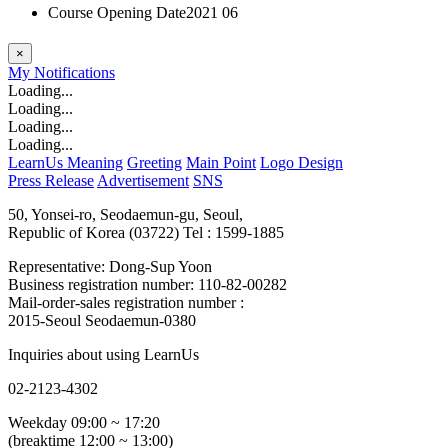
Course Opening Date
2021 06
×
My
Notifications
Loading...
Loading...
Loading...
Loading...
LearnUs Meaning
Greeting
Main Point
Logo Design
Press Release
Advertisement
SNS
50, Yonsei-ro, Seodaemun-gu, Seoul,
Republic of Korea (03722)
Tel : 1599-1885
Representative: Dong-Sup Yoon
Business registration number: 110-82-00282
Mail-order-sales registration number :
2015-Seoul Seodaemun-0380
Inquiries about using LearnUs
02-2123-4302
Weekday 09:00 ~ 17:20
(breaktime 12:00 ~ 13:00)