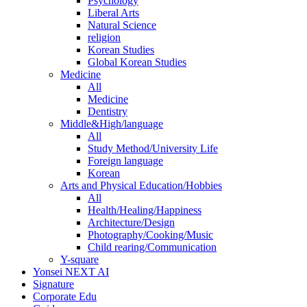
Psychology
Liberal Arts
Natural Science
religion
Korean Studies
Global Korean Studies
Medicine
All
Medicine
Dentistry
Middle&High/language
All
Study Method/University Life
Foreign language
Korean
Arts and Physical Education/Hobbies
All
Health/Healing/Happiness
Architecture/Design
Photography/Cooking/Music
Child rearing/Communication
Y-square
Yonsei NEXT AI
Signature
Corporate Edu