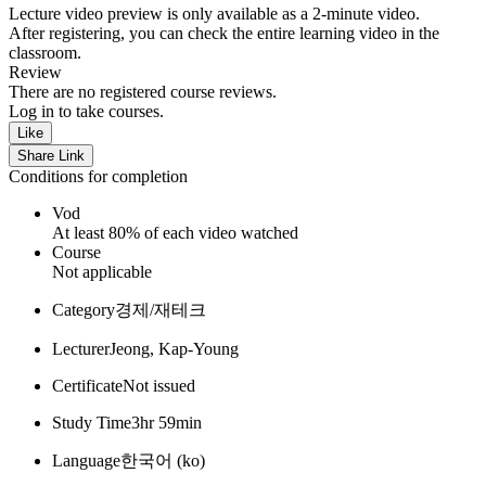
Lecture video preview is only available as a 2-minute video.
After registering, you can check the entire learning video in the
classroom.
Review
There are no registered course reviews.
Log in to take courses.
Like
Share Link
Conditions for completion
Vod
At least 80% of each video watched
Course
Not applicable
Category
경제/재테크
Lecturer
Jeong, Kap-Young
Certificate
Not issued
Study Time
3hr 59min
Language
한국어 ‎(ko)‎