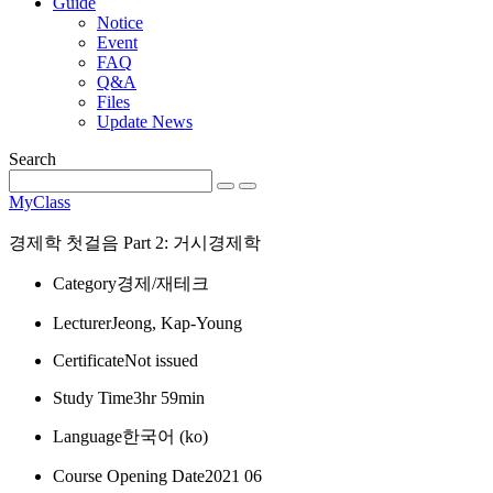
Guide
Notice
Event
FAQ
Q&A
Files
Update News
Search
MyClass
경제학 첫걸음 Part 2: 거시경제학
Category
경제/재테크
Lecturer
Jeong, Kap-Young
Certificate
Not issued
Study Time
3hr 59min
Language
한국어 ‎(ko)‎
Course Opening Date
2021 06