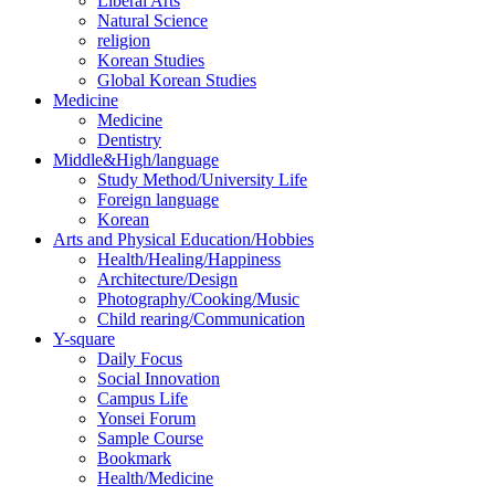
Liberal Arts
Natural Science
religion
Korean Studies
Global Korean Studies
Medicine
Medicine
Dentistry
Middle&High/language
Study Method/University Life
Foreign language
Korean
Arts and Physical Education/Hobbies
Health/Healing/Happiness
Architecture/Design
Photography/Cooking/Music
Child rearing/Communication
Y-square
Daily Focus
Social Innovation
Campus Life
Yonsei Forum
Sample Course
Bookmark
Health/Medicine