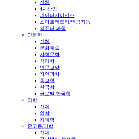
전체
4차산업
데이터사이언스
스마트팩토리/인공지능
컴퓨터 과학
인문학
전체
문화예술
사회문화
심리학
인문교양
자연과학
종교학
한국학
글로벌 한국학
의학
전체
의학
치의학
중고등/어학
전체