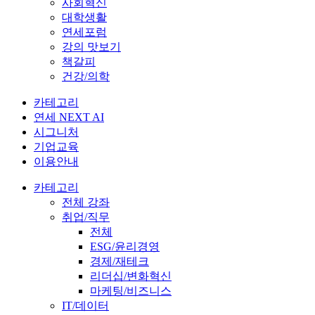
사회혁신
대학생활
연세포럼
강의 맛보기
책갈피
건강/의학
카테고리
연세 NEXT AI
시그니처
기업교육
이용안내
카테고리
전체 강좌
취업/직무
전체
ESG/윤리경영
경제/재테크
리더십/변화혁신
마케팅/비즈니스
IT/데이터