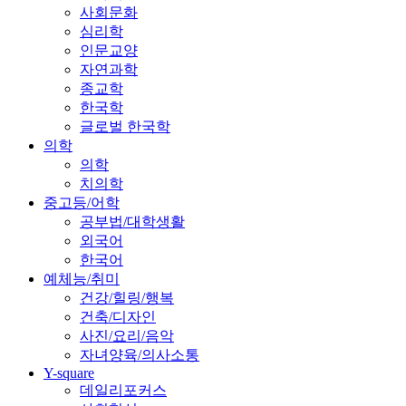
사회문화
심리학
인문교양
자연과학
종교학
한국학
글로벌 한국학
의학
의학
치의학
중고등/어학
공부법/대학생활
외국어
한국어
예체능/취미
건강/힐링/행복
건축/디자인
사진/요리/음악
자녀양육/의사소통
Y-square
데일리포커스