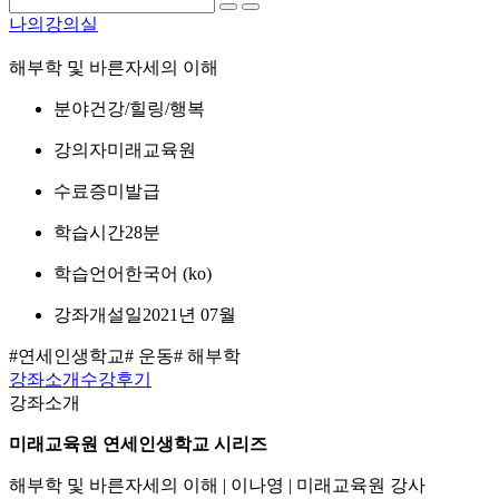
나의강의실
해부학 및 바른자세의 이해
분야
건강/힐링/행복
강의자
미래교육원
수료증
미발급
학습시간
28분
학습언어
한국어 ‎(ko)‎
강좌개설일
2021년 07월
#연세인생학교
# 운동
# 해부학
강좌소개
수강후기
강좌소개
미래교육원 연세인생학교 시리즈
해부학 및 바른자세의 이해 | 이나영 | 미래교육원 강사