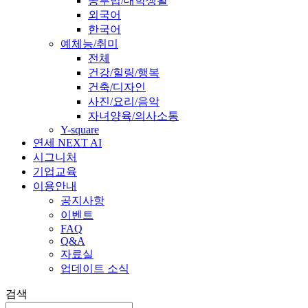
공부법/대학생활
외국어
한국어
예체능/취미
전체
건강/힐링/행복
건축/디자인
사진/요리/음악
자녀양육/의사소통
Y-square
연세 NEXT AI
시그니처
기업교육
이용안내
공지사항
이벤트
FAQ
Q&A
자료실
업데이트 소식
검색