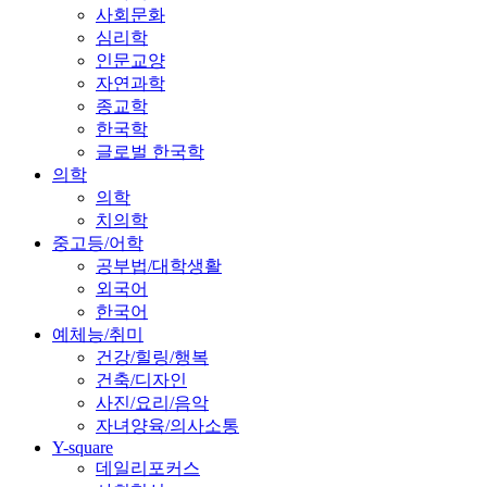
사회문화
심리학
인문교양
자연과학
종교학
한국학
글로벌 한국학
의학
의학
치의학
중고등/어학
공부법/대학생활
외국어
한국어
예체능/취미
건강/힐링/행복
건축/디자인
사진/요리/음악
자녀양육/의사소통
Y-square
데일리포커스