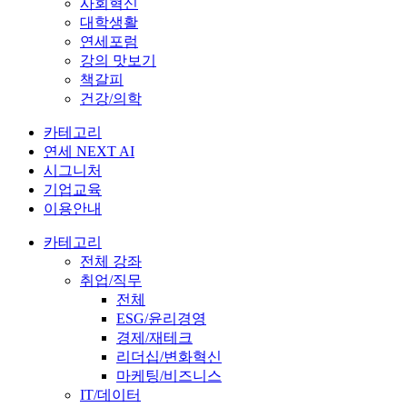
사회혁신
대학생활
연세포럼
강의 맛보기
책갈피
건강/의학
카테고리
연세 NEXT AI
시그니처
기업교육
이용안내
카테고리
전체 강좌
취업/직무
전체
ESG/윤리경영
경제/재테크
리더십/변화혁신
마케팅/비즈니스
IT/데이터