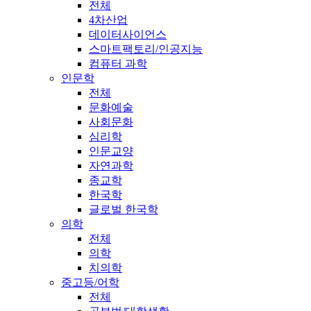
전체
4차산업
데이터사이언스
스마트팩토리/인공지능
컴퓨터 과학
인문학
전체
문화예술
사회문화
심리학
인문교양
자연과학
종교학
한국학
글로벌 한국학
의학
전체
의학
치의학
중고등/어학
전체