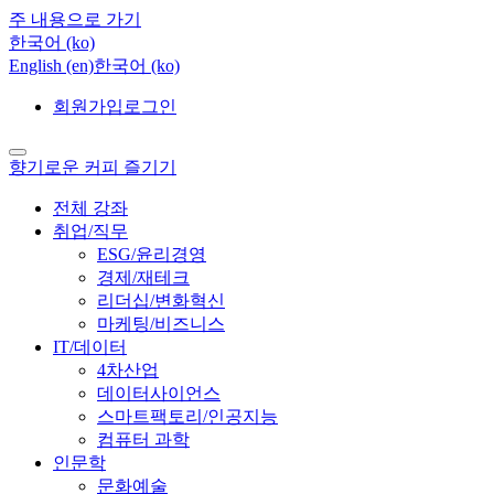
주 내용으로 가기
한국어 ‎(ko)‎
English ‎(en)‎
한국어 ‎(ko)‎
회원가입
로그인
향기로운 커피 즐기기
전체 강좌
취업/직무
ESG/윤리경영
경제/재테크
리더십/변화혁신
마케팅/비즈니스
IT/데이터
4차산업
데이터사이언스
스마트팩토리/인공지능
컴퓨터 과학
인문학
문화예술