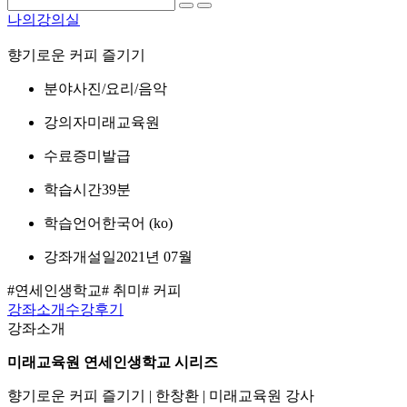
나의강의실
향기로운 커피 즐기기
분야
사진/요리/음악
강의자
미래교육원
수료증
미발급
학습시간
39분
학습언어
한국어 ‎(ko)‎
강좌개설일
2021년 07월
#연세인생학교
# 취미
# 커피
강좌소개
수강후기
강좌소개
미래교육원 연세인생학교 시리즈
향기로운 커피 즐기기 | 한창환 | 미래교육원 강사