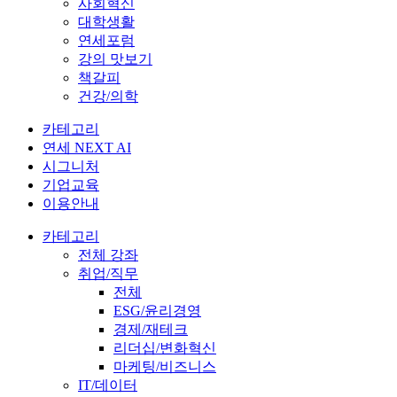
사회혁신
대학생활
연세포럼
강의 맛보기
책갈피
건강/의학
카테고리
연세 NEXT AI
시그니처
기업교육
이용안내
카테고리
전체 강좌
취업/직무
전체
ESG/윤리경영
경제/재테크
리더십/변화혁신
마케팅/비즈니스
IT/데이터