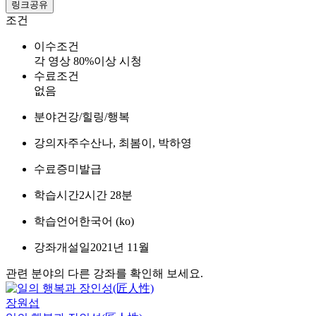
링크공유
조건
이수조건
각 영상 80%이상 시청
수료조건
없음
분야
건강/힐링/행복
강의자
주수산나, 최봄이, 박하영
수료증
미발급
학습시간
2시간 28분
학습언어
한국어 ‎(ko)‎
강좌개설일
2021년 11월
관련 분야의 다른 강좌를 확인해 보세요.
장원섭