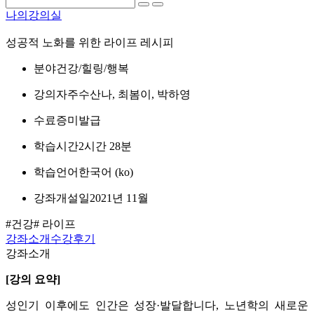
나의강의실
성공적 노화를 위한 라이프 레시피
분야
건강/힐링/행복
강의자
주수산나, 최봄이, 박하영
수료증
미발급
학습시간
2시간 28분
학습언어
한국어 ‎(ko)‎
강좌개설일
2021년 11월
#건강
# 라이프
강좌소개
수강후기
강좌소개
[강의 요약]
성인기 이후에도 인간은 성장·발달합니다, 노년학의 새로운