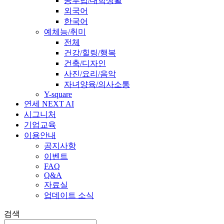
공부법/대학생활
외국어
한국어
예체능/취미
전체
건강/힐링/행복
건축/디자인
사진/요리/음악
자녀양육/의사소통
Y-square
연세 NEXT AI
시그니처
기업교육
이용안내
공지사항
이벤트
FAQ
Q&A
자료실
업데이트 소식
검색