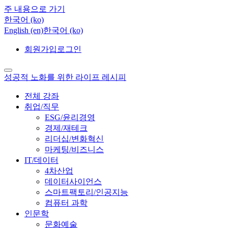
주 내용으로 가기
한국어 ‎(ko)‎
English ‎(en)‎
한국어 ‎(ko)‎
회원가입
로그인
성공적 노화를 위한 라이프 레시피
전체 강좌
취업/직무
ESG/윤리경영
경제/재테크
리더십/변화혁신
마케팅/비즈니스
IT/데이터
4차산업
데이터사이언스
스마트팩토리/인공지능
컴퓨터 과학
인문학
문화예술