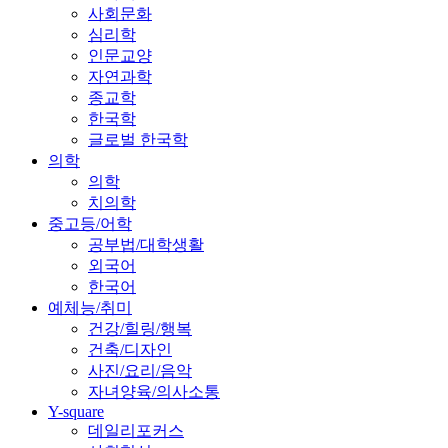
사회문화
심리학
인문교양
자연과학
종교학
한국학
글로벌 한국학
의학
의학
치의학
중고등/어학
공부법/대학생활
외국어
한국어
예체능/취미
건강/힐링/행복
건축/디자인
사진/요리/음악
자녀양육/의사소통
Y-square
데일리포커스