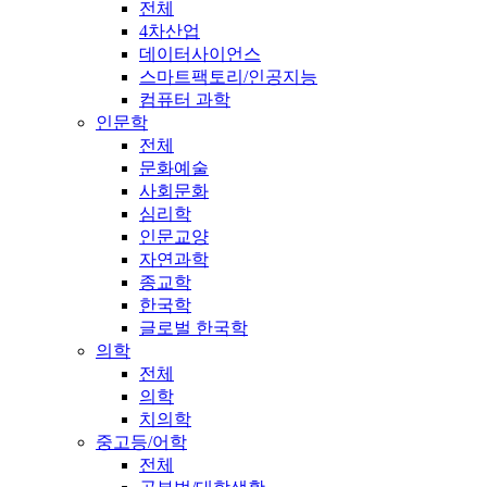
전체
4차산업
데이터사이언스
스마트팩토리/인공지능
컴퓨터 과학
인문학
전체
문화예술
사회문화
심리학
인문교양
자연과학
종교학
한국학
글로벌 한국학
의학
전체
의학
치의학
중고등/어학
전체