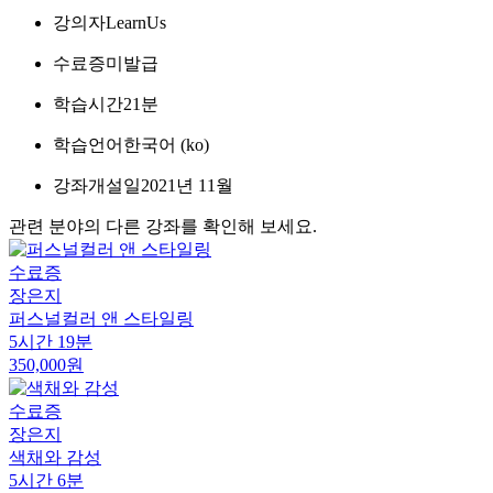
강의자
LearnUs
수료증
미발급
학습시간
21분
학습언어
한국어 ‎(ko)‎
강좌개설일
2021년 11월
관련 분야의 다른 강좌를 확인해 보세요.
수료증
장은지
퍼스널컬러 앤 스타일링
5시간 19분
350,000원
수료증
장은지
색채와 감성
5시간 6분