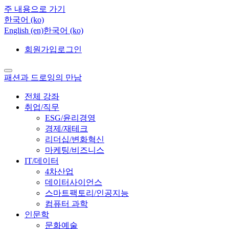
주 내용으로 가기
한국어 ‎(ko)‎
English ‎(en)‎
한국어 ‎(ko)‎
회원가입
로그인
패션과 드로잉의 만남
전체 강좌
취업/직무
ESG/윤리경영
경제/재테크
리더십/변화혁신
마케팅/비즈니스
IT/데이터
4차산업
데이터사이언스
스마트팩토리/인공지능
컴퓨터 과학
인문학
문화예술