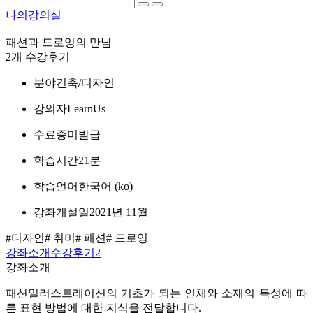
나의강의실
패션과 드로잉의 만남
2개 수강후기
분야
건축/디자인
강의자
LearnUs
수료증
미발급
학습시간
21분
학습언어
한국어 ‎(ko)‎
강좌개설일
2021년 11월
#디자인
# 취미
# 패션
# 드로잉
강좌소개
수강후기
2
강좌소개
패션일러스트레이션의 기초가 되는 인체와 소재의 특성에 따
른 표현 방법에 대한 지식을 전달합니다.