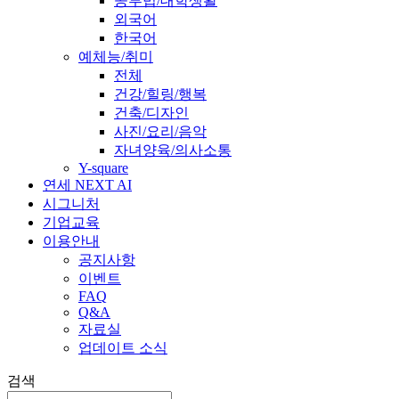
공부법/대학생활
외국어
한국어
예체능/취미
전체
건강/힐링/행복
건축/디자인
사진/요리/음악
자녀양육/의사소통
Y-square
연세 NEXT AI
시그니처
기업교육
이용안내
공지사항
이벤트
FAQ
Q&A
자료실
업데이트 소식
검색