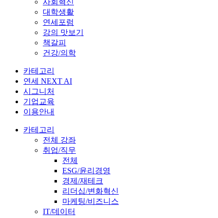
사회혁신
대학생활
연세포럼
강의 맛보기
책갈피
건강/의학
카테고리
연세 NEXT AI
시그니처
기업교육
이용안내
카테고리
전체 강좌
취업/직무
전체
ESG/윤리경영
경제/재테크
리더십/변화혁신
마케팅/비즈니스
IT/데이터