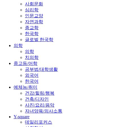
사회문화
심리학
인문교양
자연과학
종교학
한국학
글로벌 한국학
의학
의학
치의학
중고등/어학
공부법/대학생활
외국어
한국어
예체능/취미
건강/힐링/행복
건축/디자인
사진/요리/음악
자녀양육/의사소통
Y-square
데일리포커스