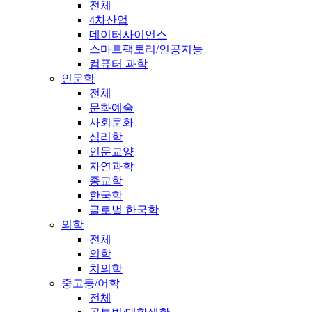
전체
4차산업
데이터사이언스
스마트팩토리/인공지능
컴퓨터 과학
인문학
전체
문화예술
사회문화
심리학
인문교양
자연과학
종교학
한국학
글로벌 한국학
의학
전체
의학
치의학
중고등/어학
전체