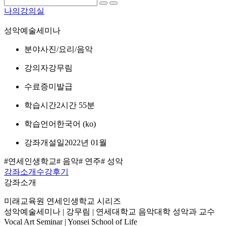
나의강의실
성악예술세미나
분야
사진/요리/음악
강의자
강무림
수료증
미발급
학습시간
2시간 55분
학습언어
한국어 ‎(ko)‎
강좌개설일
2022년 01월
#연세인생학교
# 음악
# 연주
# 성악
강좌소개
수강후기
강좌소개
미래교육원 연세인생학교 시리즈
성악예술세미나 | 강무림 | 연세대학교 음악대학 성악과 교수
Vocal Art Seminar | Yonsei School of Life