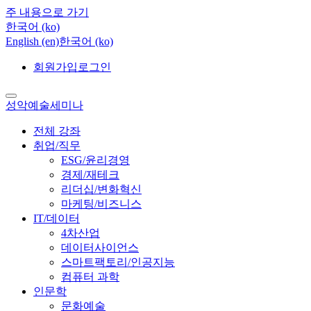
주 내용으로 가기
한국어 ‎(ko)‎
English ‎(en)‎
한국어 ‎(ko)‎
회원가입
로그인
성악예술세미나
전체 강좌
취업/직무
ESG/윤리경영
경제/재테크
리더십/변화혁신
마케팅/비즈니스
IT/데이터
4차산업
데이터사이언스
스마트팩토리/인공지능
컴퓨터 과학
인문학
문화예술