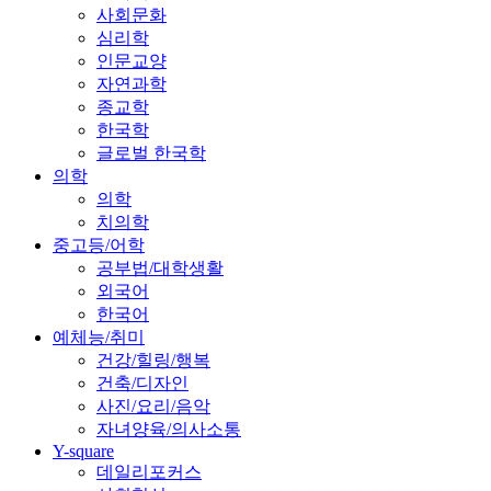
사회문화
심리학
인문교양
자연과학
종교학
한국학
글로벌 한국학
의학
의학
치의학
중고등/어학
공부법/대학생활
외국어
한국어
예체능/취미
건강/힐링/행복
건축/디자인
사진/요리/음악
자녀양육/의사소통
Y-square
데일리포커스