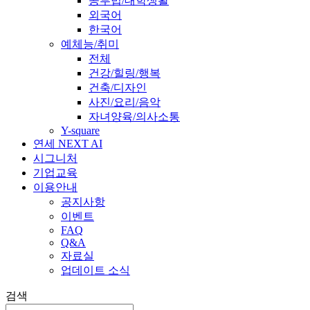
공부법/대학생활
외국어
한국어
예체능/취미
전체
건강/힐링/행복
건축/디자인
사진/요리/음악
자녀양육/의사소통
Y-square
연세 NEXT AI
시그니처
기업교육
이용안내
공지사항
이벤트
FAQ
Q&A
자료실
업데이트 소식
검색