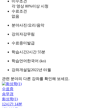
이수조건
각 영상 80%이상 시청
수료조건
없음
분야
사진/요리/음악
강의자
강무림
수료증
미발급
학습시간
2시간 55분
학습언어
한국어 ‎(ko)‎
강좌개설일
2022년 01월
관련 분야의 다른 강좌를 확인해 보세요.
수료증
송무경
화성학(1)
12시간 14분