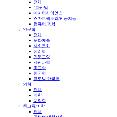
전체
4차산업
데이터사이언스
스마트팩토리/인공지능
컴퓨터 과학
인문학
전체
문화예술
사회문화
심리학
인문교양
자연과학
종교학
한국학
글로벌 한국학
의학
전체
의학
치의학
중고등/어학
전체