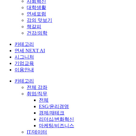
사회혁신
대학생활
연세포럼
강의 맛보기
책갈피
건강/의학
카테고리
연세 NEXT AI
시그니처
기업교육
이용안내
카테고리
전체 강좌
취업/직무
전체
ESG/윤리경영
경제/재테크
리더십/변화혁신
마케팅/비즈니스
IT/데이터