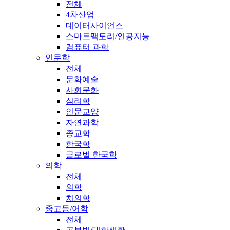
전체
4차산업
데이터사이언스
스마트팩토리/인공지능
컴퓨터 과학
인문학
전체
문화예술
사회문화
심리학
인문교양
자연과학
종교학
한국학
글로벌 한국학
의학
전체
의학
치의학
중고등/어학
전체