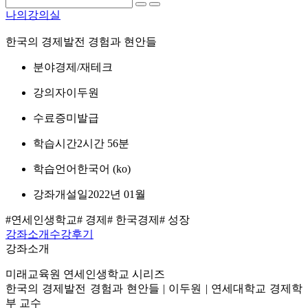
나의강의실
한국의 경제발전 경험과 현안들
분야
경제/재테크
강의자
이두원
수료증
미발급
학습시간
2시간 56분
학습언어
한국어 ‎(ko)‎
강좌개설일
2022년 01월
#연세인생학교
# 경제
# 한국경제
# 성장
강좌소개
수강후기
강좌소개
미래교육원 연세인생학교 시리즈
한국의 경제발전 경험과 현안들 | 이두원 | 연세대학교 경제학
부 교수