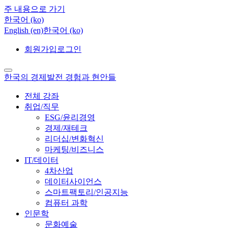
주 내용으로 가기
한국어 ‎(ko)‎
English ‎(en)‎
한국어 ‎(ko)‎
회원가입
로그인
한국의 경제발전 경험과 현안들
전체 강좌
취업/직무
ESG/윤리경영
경제/재테크
리더십/변화혁신
마케팅/비즈니스
IT/데이터
4차산업
데이터사이언스
스마트팩토리/인공지능
컴퓨터 과학
인문학
문화예술