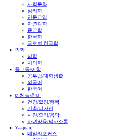
사회문화
심리학
인문교양
자연과학
종교학
한국학
글로벌 한국학
의학
의학
치의학
중고등/어학
공부법/대학생활
외국어
한국어
예체능/취미
건강/힐링/행복
건축/디자인
사진/요리/음악
자녀양육/의사소통
Y-square
데일리포커스