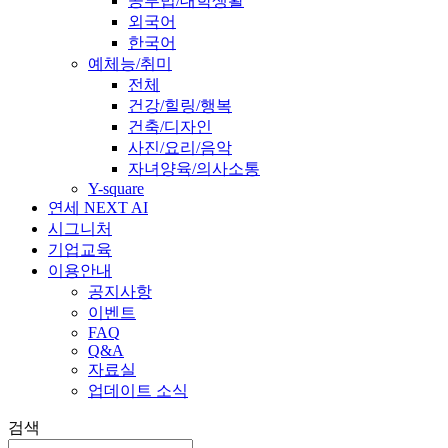
공부법/대학생활
외국어
한국어
예체능/취미
전체
건강/힐링/행복
건축/디자인
사진/요리/음악
자녀양육/의사소통
Y-square
연세 NEXT AI
시그니처
기업교육
이용안내
공지사항
이벤트
FAQ
Q&A
자료실
업데이트 소식
검색