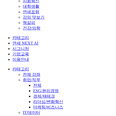
사회혁신
대학생활
연세포럼
강의 맛보기
책갈피
건강/의학
카테고리
연세 NEXT AI
시그니처
기업교육
이용안내
카테고리
전체 강좌
취업/직무
전체
ESG/윤리경영
경제/재테크
리더십/변화혁신
마케팅/비즈니스
IT/데이터