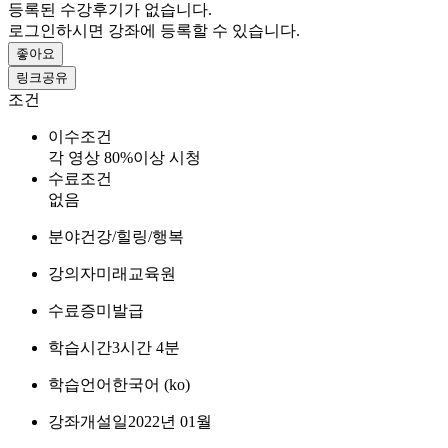
등록된 수강후기가 없습니다.
로그인하시면 강좌에 등록할 수 있습니다.
좋아요
링크공유
조건
이수조건
각 영상 80%이상 시청
수료조건
없음
분야
건강/힐링/행복
강의자
미래교육원
수료증
미발급
학습시간
3시간 4분
학습언어
한국어 ‎(ko)‎
강좌개설일
2022년 01월