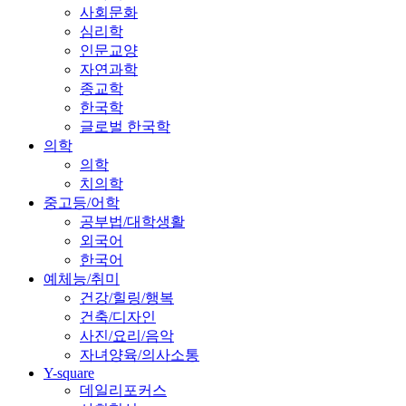
사회문화
심리학
인문교양
자연과학
종교학
한국학
글로벌 한국학
의학
의학
치의학
중고등/어학
공부법/대학생활
외국어
한국어
예체능/취미
건강/힐링/행복
건축/디자인
사진/요리/음악
자녀양육/의사소통
Y-square
데일리포커스