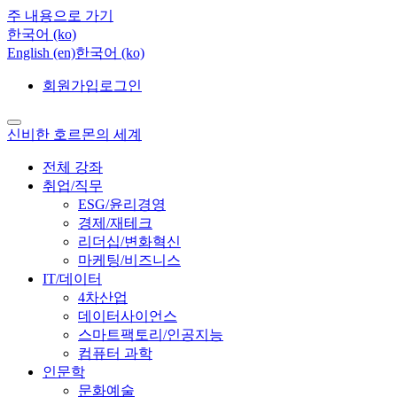
주 내용으로 가기
한국어 ‎(ko)‎
English ‎(en)‎
한국어 ‎(ko)‎
회원가입
로그인
신비한 호르몬의 세계
전체 강좌
취업/직무
ESG/윤리경영
경제/재테크
리더십/변화혁신
마케팅/비즈니스
IT/데이터
4차산업
데이터사이언스
스마트팩토리/인공지능
컴퓨터 과학
인문학
문화예술