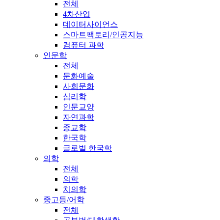
전체
4차산업
데이터사이언스
스마트팩토리/인공지능
컴퓨터 과학
인문학
전체
문화예술
사회문화
심리학
인문교양
자연과학
종교학
한국학
글로벌 한국학
의학
전체
의학
치의학
중고등/어학
전체