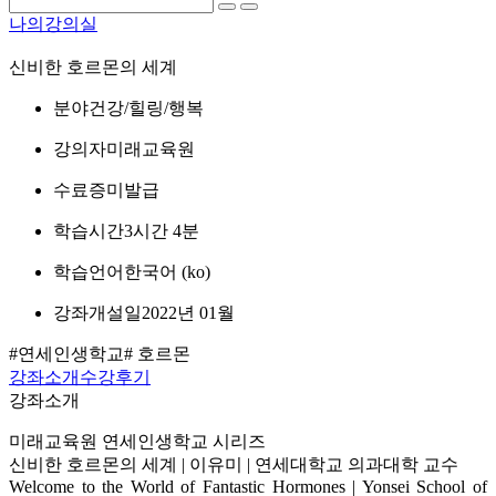
나의강의실
신비한 호르몬의 세계
분야
건강/힐링/행복
강의자
미래교육원
수료증
미발급
학습시간
3시간 4분
학습언어
한국어 ‎(ko)‎
강좌개설일
2022년 01월
#연세인생학교
# 호르몬
강좌소개
수강후기
강좌소개
미래교육원 연세인생학교 시리즈
신비한 호르몬의 세계 | 이유미 | 연세대학교 의과대학 교수
Welcome to the World of Fantastic Hormones | Yonsei School of