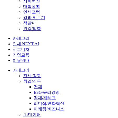
사회혁신
대학생활
연세포럼
강의 맛보기
책갈피
건강/의학
카테고리
연세 NEXT AI
시그니처
기업교육
이용안내
카테고리
전체 강좌
취업/직무
전체
ESG/윤리경영
경제/재테크
리더십/변화혁신
마케팅/비즈니스
IT/데이터