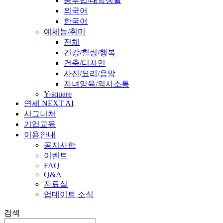
공부법/대학생활
외국어
한국어
예체능/취미
전체
건강/힐링/행복
건축/디자인
사진/요리/음악
자녀양육/의사소통
Y-square
연세 NEXT AI
시그니처
기업교육
이용안내
공지사항
이벤트
FAQ
Q&A
자료실
업데이트 소식
검색