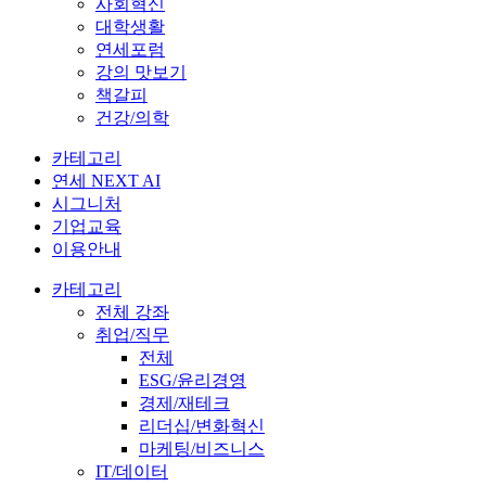
사회혁신
대학생활
연세포럼
강의 맛보기
책갈피
건강/의학
카테고리
연세 NEXT AI
시그니처
기업교육
이용안내
카테고리
전체 강좌
취업/직무
전체
ESG/윤리경영
경제/재테크
리더십/변화혁신
마케팅/비즈니스
IT/데이터