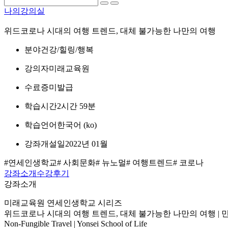
나의강의실
위드코로나 시대의 여행 트렌드, 대체 불가능한 나만의 여행
분야
건강/힐링/행복
강의자
미래교육원
수료증
미발급
학습시간
2시간 59분
학습언어
한국어 ‎(ko)‎
강좌개설일
2022년 01월
#연세인생학교
# 사회문화
# 뉴노멀
# 여행트렌드
# 코로나
강좌소개
수강후기
강좌소개
미래교육원 연세인생학교 시리즈
위드코로나 시대의 여행 트렌드, 대체 불가능한 나만의 여행 | 
Non-Fungible Travel | Yonsei School of Life