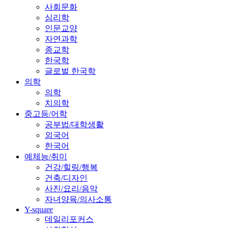
사회문화
심리학
인문교양
자연과학
종교학
한국학
글로벌 한국학
의학
의학
치의학
중고등/어학
공부법/대학생활
외국어
한국어
예체능/취미
건강/힐링/행복
건축/디자인
사진/요리/음악
자녀양육/의사소통
Y-square
데일리포커스