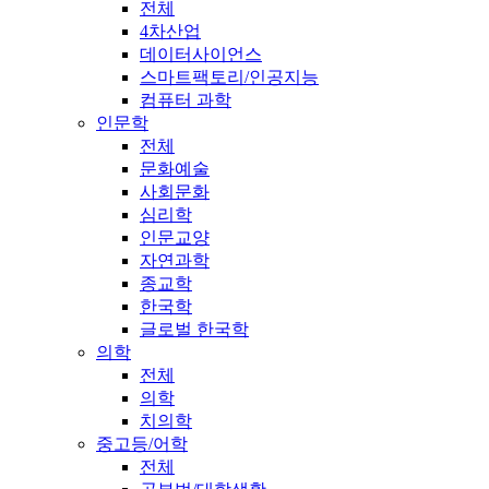
전체
4차산업
데이터사이언스
스마트팩토리/인공지능
컴퓨터 과학
인문학
전체
문화예술
사회문화
심리학
인문교양
자연과학
종교학
한국학
글로벌 한국학
의학
전체
의학
치의학
중고등/어학
전체