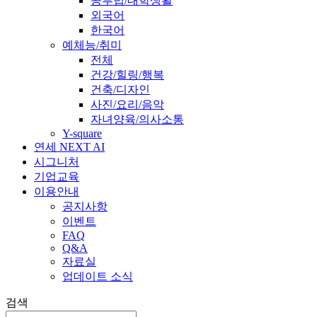
공부법/대학생활
외국어
한국어
예체능/취미
전체
건강/힐링/행복
건축/디자인
사진/요리/음악
자녀양육/의사소통
Y-square
연세 NEXT AI
시그니처
기업교육
이용안내
공지사항
이벤트
FAQ
Q&A
자료실
업데이트 소식
검색