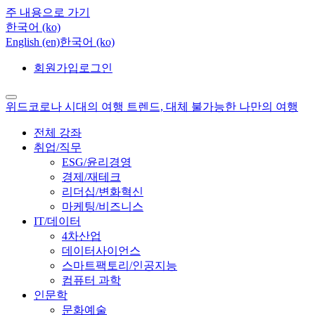
주 내용으로 가기
한국어 ‎(ko)‎
English ‎(en)‎
한국어 ‎(ko)‎
회원가입
로그인
위드코로나 시대의 여행 트렌드, 대체 불가능한 나만의 여행
전체 강좌
취업/직무
ESG/윤리경영
경제/재테크
리더십/변화혁신
마케팅/비즈니스
IT/데이터
4차산업
데이터사이언스
스마트팩토리/인공지능
컴퓨터 과학
인문학
문화예술