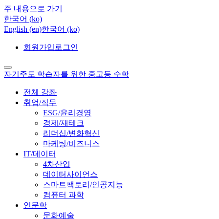
주 내용으로 가기
한국어 ‎(ko)‎
English ‎(en)‎
한국어 ‎(ko)‎
회원가입
로그인
자기주도 학습자를 위한 중고등 수학
전체 강좌
취업/직무
ESG/윤리경영
경제/재테크
리더십/변화혁신
마케팅/비즈니스
IT/데이터
4차산업
데이터사이언스
스마트팩토리/인공지능
컴퓨터 과학
인문학
문화예술