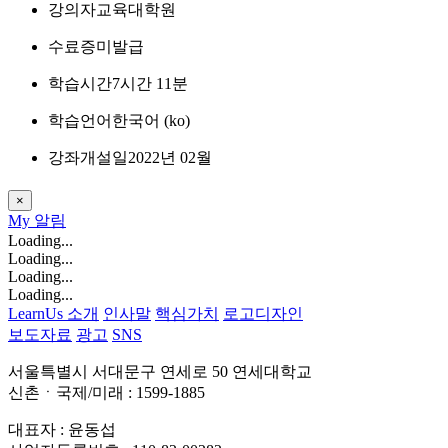
강의자
교육대학원
수료증
미발급
학습시간
7시간 11분
학습언어
한국어 ‎(ko)‎
강좌개설일
2022년 02월
×
My
알림
Loading...
Loading...
Loading...
Loading...
LearnUs 소개
인사말
핵심가치
로고디자인
보도자료
광고
SNS
서울특별시 서대문구 연세로 50 연세대학교
신촌ㆍ국제/미래 : 1599-1885
대표자 : 윤동섭