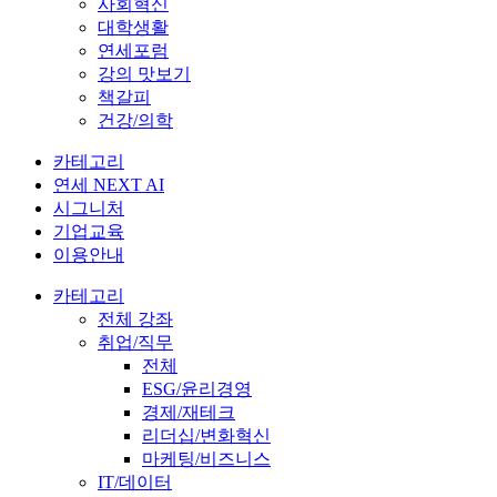
사회혁신
대학생활
연세포럼
강의 맛보기
책갈피
건강/의학
카테고리
연세 NEXT AI
시그니처
기업교육
이용안내
카테고리
전체 강좌
취업/직무
전체
ESG/윤리경영
경제/재테크
리더십/변화혁신
마케팅/비즈니스
IT/데이터