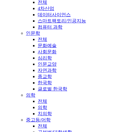
전체
4차산업
데이터사이언스
스마트팩토리/인공지능
컴퓨터 과학
인문학
전체
문화예술
사회문화
심리학
인문교양
자연과학
종교학
한국학
글로벌 한국학
의학
전체
의학
치의학
중고등/어학
전체