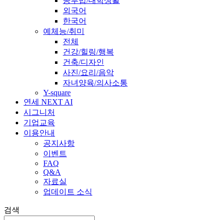
공부법/대학생활
외국어
한국어
예체능/취미
전체
건강/힐링/행복
건축/디자인
사진/요리/음악
자녀양육/의사소통
Y-square
연세 NEXT AI
시그니처
기업교육
이용안내
공지사항
이벤트
FAQ
Q&A
자료실
업데이트 소식
검색