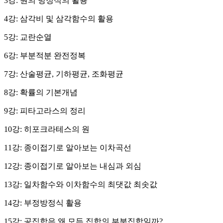
3강: 원의 방정식의 활용
4강: 삼각비 및 삼각함수의 활용
5강: 교란순열
6강: 부분적분 완전정복
7강: 산술평균, 기하평균, 조화평균
8강: 확률의 기본개념
9강: 피타고라스의 정리
10강: 히포크라테스의 원
11강: 종이접기로 알아보는 이차곡선
12강: 종이접기로 알아보는 내심과 외심
13강: 일차함수와 이차함수의 최댓값 최솟값
14강: 부정방정식 활용
15강: 공집합은 왜 모든 집합의 부분집합일까?