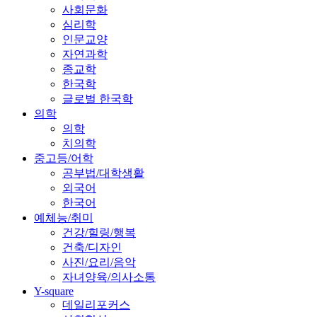
사회문화
심리학
인문교양
자연과학
종교학
한국학
글로벌 한국학
의학
의학
치의학
중고등/어학
공부법/대학생활
외국어
한국어
예체능/취미
건강/힐링/행복
건축/디자인
사진/요리/음악
자녀양육/의사소통
Y-square
데일리포커스