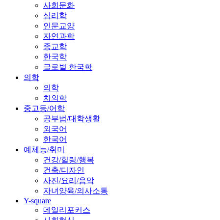
사회문화
심리학
인문교양
자연과학
종교학
한국학
글로벌 한국학
의학
의학
치의학
중고등/어학
공부법/대학생활
외국어
한국어
예체능/취미
건강/힐링/행복
건축/디자인
사진/요리/음악
자녀양육/의사소통
Y-square
데일리포커스