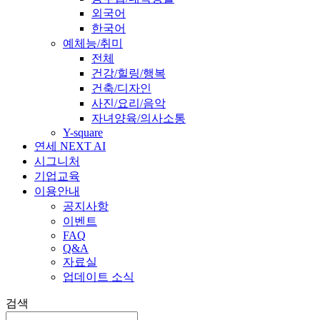
외국어
한국어
예체능/취미
전체
건강/힐링/행복
건축/디자인
사진/요리/음악
자녀양육/의사소통
Y-square
연세 NEXT AI
시그니처
기업교육
이용안내
공지사항
이벤트
FAQ
Q&A
자료실
업데이트 소식
검색