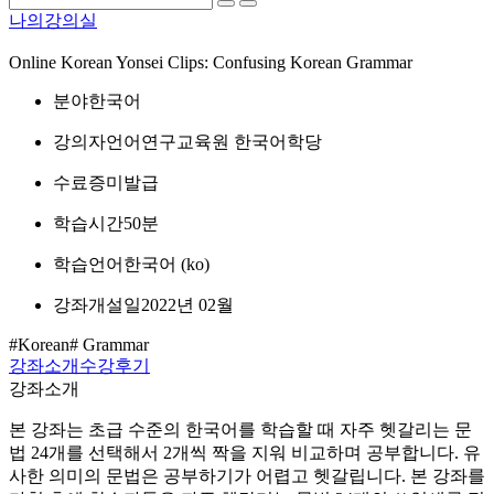
나의강의실
Online Korean Yonsei Clips: Confusing Korean Grammar
분야
한국어
강의자
언어연구교육원 한국어학당
수료증
미발급
학습시간
50분
학습언어
한국어 ‎(ko)‎
강좌개설일
2022년 02월
#Korean
# Grammar
강좌소개
수강후기
강좌소개
본 강좌는 초급 수준의 한국어를 학습할 때 자주 헷갈리는 문
법 24개를 선택해서 2개씩 짝을 지워 비교하며 공부합니다. 유
사한 의미의 문법은 공부하기가 어렵고 헷갈립니다. 본 강좌를