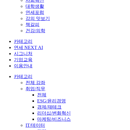
사회혁신
대학생활
연세포럼
강의 맛보기
책갈피
건강/의학
카테고리
연세 NEXT AI
시그니처
기업교육
이용안내
카테고리
전체 강좌
취업/직무
전체
ESG/윤리경영
경제/재테크
리더십/변화혁신
마케팅/비즈니스
IT/데이터