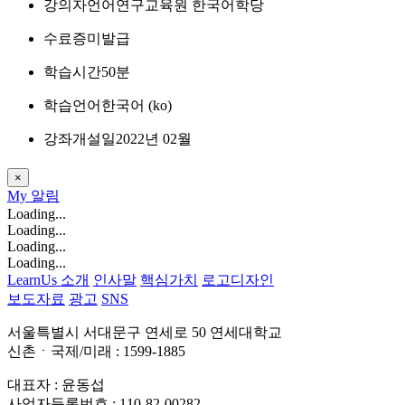
강의자
언어연구교육원 한국어학당
수료증
미발급
학습시간
50분
학습언어
한국어 ‎(ko)‎
강좌개설일
2022년 02월
×
My
알림
Loading...
Loading...
Loading...
Loading...
LearnUs 소개
인사말
핵심가치
로고디자인
보도자료
광고
SNS
서울특별시 서대문구 연세로 50 연세대학교
신촌ㆍ국제/미래 : 1599-1885
대표자 : 윤동섭
사업자등록번호 : 110-82-00282