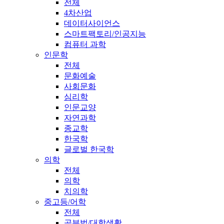
전체
4차산업
데이터사이언스
스마트팩토리/인공지능
컴퓨터 과학
인문학
전체
문화예술
사회문화
심리학
인문교양
자연과학
종교학
한국학
글로벌 한국학
의학
전체
의학
치의학
중고등/어학
전체
공부법/대학생활