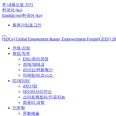
주 내용으로 가기
한국어 ‎(ko)‎
English ‎(en)‎
한국어 ‎(ko)‎
회원가입
로그인
[SDGs] Global Engagement &amp; Empowerment Forum(GEEF) 2
전체 강좌
취업/직무
ESG/윤리경영
경제/재테크
리더십/변화혁신
마케팅/비즈니스
IT/데이터
4차산업
데이터사이언스
스마트팩토리/인공지능
컴퓨터 과학
인문학
문화예술