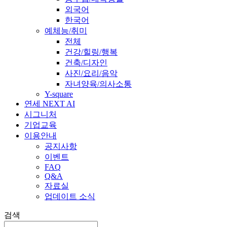
외국어
한국어
예체능/취미
전체
건강/힐링/행복
건축/디자인
사진/요리/음악
자녀양육/의사소통
Y-square
연세 NEXT AI
시그니처
기업교육
이용안내
공지사항
이벤트
FAQ
Q&A
자료실
업데이트 소식
검색