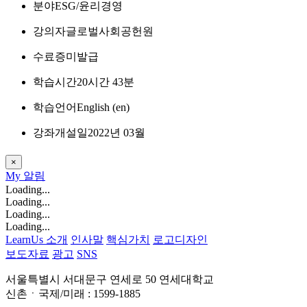
분야
ESG/윤리경영
강의자
글로벌사회공헌원
수료증
미발급
학습시간
20시간 43분
학습언어
English ‎(en)‎
강좌개설일
2022년 03월
×
My
알림
Loading...
Loading...
Loading...
Loading...
LearnUs 소개
인사말
핵심가치
로고디자인
보도자료
광고
SNS
서울특별시 서대문구 연세로 50 연세대학교
신촌ㆍ국제/미래 : 1599-1885