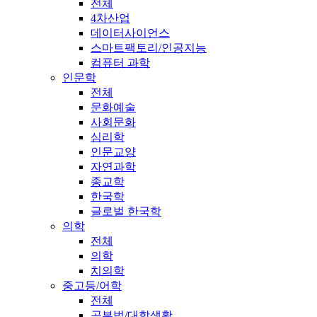
전체
4차산업
데이터사이언스
스마트팩토리/인공지능
컴퓨터 과학
인문학
전체
문화예술
사회문화
심리학
인문교양
자연과학
종교학
한국학
글로벌 한국학
의학
전체
의학
치의학
중고등/어학
전체
공부법/대학생활