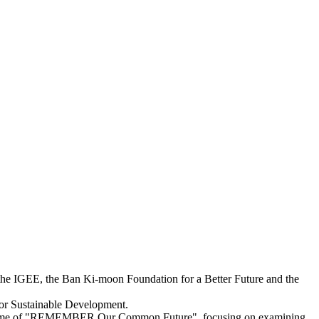
e IGEE, the Ban Ki-moon Foundation for a Better Future and the
for Sustainable Development.
he theme of "REMEMBER Our Common Future", focusing on examining