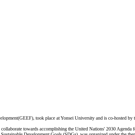
ment(GEEF), took place at Yonsei University and is co-hosted by th
o collaborate towards accomplishing the United Nations' 2030 Agenda 
ion of Sustainable Development Goals (SDGs), was organized under t