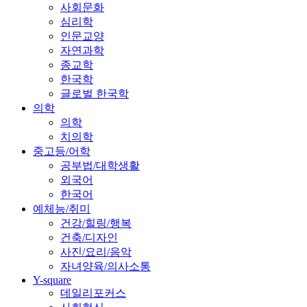
사회문화
심리학
인문교양
자연과학
종교학
한국학
글로벌 한국학
의학
의학
치의학
중고등/어학
공부법/대학생활
외국어
한국어
예체능/취미
건강/힐링/행복
건축/디자인
사진/요리/음악
자녀양육/의사소통
Y-square
데일리포커스