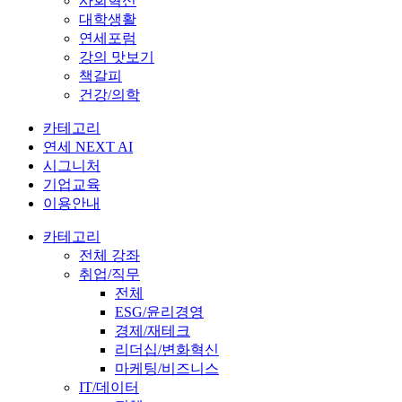
사회혁신
대학생활
연세포럼
강의 맛보기
책갈피
건강/의학
카테고리
연세 NEXT AI
시그니처
기업교육
이용안내
카테고리
전체 강좌
취업/직무
전체
ESG/윤리경영
경제/재테크
리더십/변화혁신
마케팅/비즈니스
IT/데이터