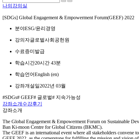
나의강의실
[SDGs] Global Engagement & Empowerment Forum(GEEF) 2022
분야
ESG/윤리경영
강의자
글로벌사회공헌원
수료증
미발급
학습시간
20시간 43분
학습언어
English ‎(en)‎
강좌개설일
2022년 03월
#SDGs
# GEEF
# 글로벌
# 지속가능성
강좌소개
수강후기
강좌소개
The Global Engagement & Empowerment Forum on Sustainable Develop
Ban Ki-moon Centre for Global Citizens (BKMC).
The GEEF is an international event where all stakeholders convene t
GEEF 2022, as the cornerstone for fulfilling the mission and vis