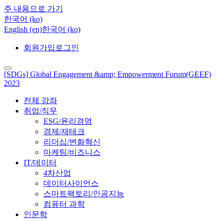
주 내용으로 가기
한국어 ‎(ko)‎
English ‎(en)‎
한국어 ‎(ko)‎
회원가입
로그인
[SDGs] Global Engagement &amp; Empowerment Forum(GEEF)
2023
전체 강좌
취업/직무
ESG/윤리경영
경제/재테크
리더십/변화혁신
마케팅/비즈니스
IT/데이터
4차산업
데이터사이언스
스마트팩토리/인공지능
컴퓨터 과학
인문학