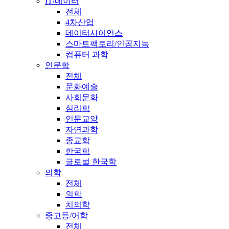
IT/데이터
전체
4차산업
데이터사이언스
스마트팩토리/인공지능
컴퓨터 과학
인문학
전체
문화예술
사회문화
심리학
인문교양
자연과학
종교학
한국학
글로벌 한국학
의학
전체
의학
치의학
중고등/어학
전체