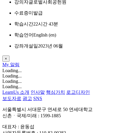
강의자
글로벌사회공헌원
수료증
미발급
학습시간
22시간 43분
학습언어
English ‎(en)‎
강좌개설일
2023년 06월
×
My
알림
Loading...
Loading...
Loading...
Loading...
LearnUs 소개
인사말
핵심가치
로고디자인
보도자료
광고
SNS
서울특별시 서대문구 연세로 50 연세대학교
신촌ㆍ국제/미래 : 1599-1885
대표자 : 윤동섭
사업자등록번호 : 110-82-00282