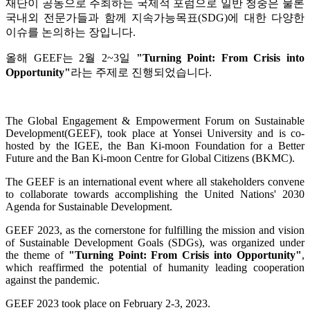
재단이 공동으로 주최하는 국제적 포럼으로 일반 청중은 물론
국내외 전문가들과 함께 지속가능목표(SDG)에 대한 다양한
이슈를 논의하는 장입니다.
올해 GEEF는 2월 2~3일
"Turning Point: From Crisis into
Opportunity"
라는 주제로 진행되었습니다.
The Global Engagement & Empowerment Forum on Sustainable
Development(GEEF), took place at Yonsei University and is co-
hosted by the IGEE, the Ban Ki-moon Foundation for a Better
Future and the Ban Ki-moon Centre for Global Citizens (BKMC).
The GEEF is an international event where all stakeholders convene
to collaborate towards accomplishing the United Nations' 2030
Agenda for Sustainable Development.
GEEF 2023, as the cornerstone for fulfilling the mission and vision
of Sustainable Development Goals (SDGs), was organized under
the theme of
"Turning Point: From Crisis into Opportunity"
,
which reaffirmed the potential of humanity leading cooperation
against the pandemic.
GEEF 2023 took place on February 2-3, 2023.