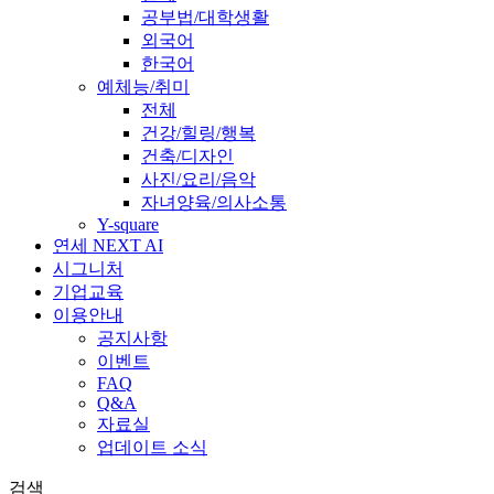
공부법/대학생활
외국어
한국어
예체능/취미
전체
건강/힐링/행복
건축/디자인
사진/요리/음악
자녀양육/의사소통
Y-square
연세 NEXT AI
시그니처
기업교육
이용안내
공지사항
이벤트
FAQ
Q&A
자료실
업데이트 소식
검색