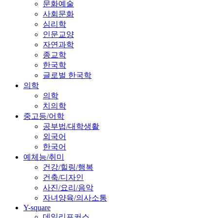
문화예술
사회문화
심리학
인문교양
자연과학
종교학
한국학
글로벌 한국학
의학
의학
치의학
중고등/어학
공부법/대학생활
외국어
한국어
예체능/취미
건강/힐링/행복
건축/디자인
사진/요리/음악
자녀양육/의사소통
Y-square
데일리포커스