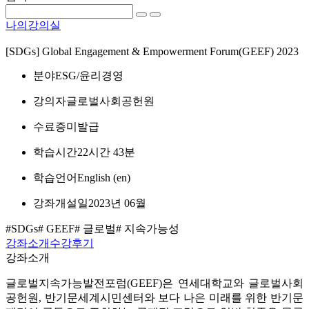
나의강의실
[SDGs] Global Engagement & Empowerment Forum(GEEF) 2023
분야
ESG/윤리경영
강의자
글로벌사회공헌원
수료증
미발급
학습시간
22시간 43분
학습언어
English ‎(en)‎
강좌개설일
2023년 06월
#SDGs
# GEEF
# 글로벌
# 지속가능성
강좌소개
수강후기
강좌소개
글로벌지속가능발전포럼(GEEF)은 연세대학교와 글로벌사회
공헌원, 반기문세계시민센터와 보다 나은 미래를 위한 반기문