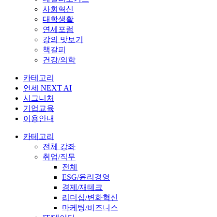
사회혁신
대학생활
연세포럼
강의 맛보기
책갈피
건강/의학
카테고리
연세 NEXT AI
시그니처
기업교육
이용안내
카테고리
전체 강좌
취업/직무
전체
ESG/윤리경영
경제/재테크
리더십/변화혁신
마케팅/비즈니스